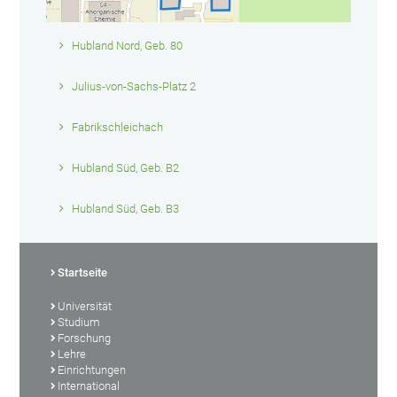
Hubland Nord, Geb. 80
Julius-von-Sachs-Platz 2
Fabrikschleichach
Hubland Süd, Geb. B2
Hubland Süd, Geb. B3
Startseite
Universität
Studium
Forschung
Lehre
Einrichtungen
International