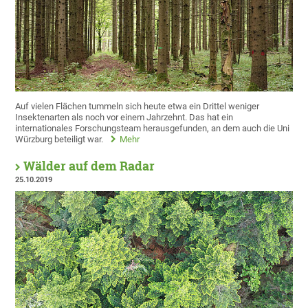
Auf vielen Flächen tummeln sich heute etwa ein Drittel weniger
Insektenarten als noch vor einem Jahrzehnt. Das hat ein
internationales Forschungsteam herausgefunden, an dem auch die Uni
Würzburg beteiligt war.
Mehr
Wälder auf dem Radar
25.10.2019