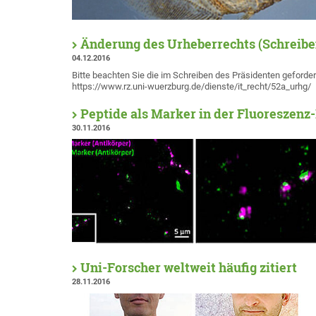
Änderung des Urheberrechts (Schreiben
04.12.2016
Bitte beachten Sie die im Schreiben des Präsidenten geforde
https://www.rz.uni-wuerzburg.de/dienste/it_recht/52a_urhg/
Peptide als Marker in der Fluoreszenz
30.11.2016
Uni-Forscher weltweit häufig zitiert
28.11.2016