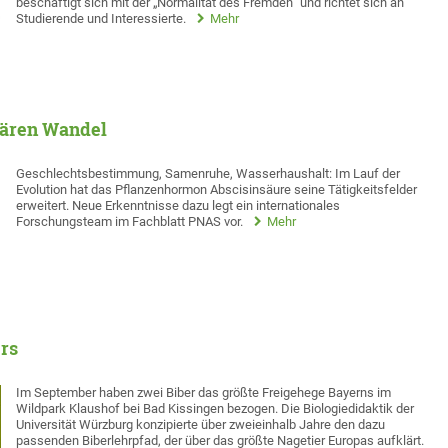
beschäftigt sich mit der „Normalität des Fremden“ und richtet sich an
Studierende und Interessierte.
Mehr
nären Wandel
Geschlechtsbestimmung, Samenruhe, Wasserhaushalt: Im Lauf der
Evolution hat das Pflanzenhormon Abscisinsäure seine Tätigkeitsfelder
erweitert. Neue Erkenntnisse dazu legt ein internationales
Forschungsteam im Fachblatt PNAS vor.
Mehr
ers
Im September haben zwei Biber das größte Freigehege Bayerns im
Wildpark Klaushof bei Bad Kissingen bezogen. Die Biologiedidaktik der
Universität Würzburg konzipierte über zweieinhalb Jahre den dazu
passenden Biberlehrpfad, der über das größte Nagetier Europas aufklärt.