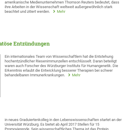
amerikanische Medienunternehmen Thomson Reuters bedeutet, dass
ihre Arbeiten in der Wissenschaft weltweit außergewöhnlich stark
beachtet und zitiert werden.
Mehr
matöse Entzündungen
Ein internationales Team von Wissenschaftlern hat die Entstehung
hochentzündlicher Riesenimmunzellen entschlüsselt. Daran beteiligt
waren auch Forscher des Würzburger Instituts für Humangenetik. Die
Erkenntnis erlaubt die Entwicklung besserer Therapien bei schwer
behandelbaren Immunerkrankungen.
Mehr
in neues Graduiertenkolleg in den Lebenswissenschaften startet an der
Universität Würzburg. Es bietet ab April 2017 Stellen für 15
Promovierende. Sein wissenschaftliches Thema ist das Protein