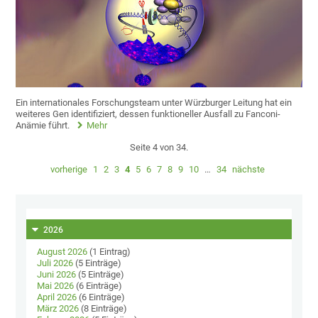
Ein internationales Forschungsteam unter Würzburger Leitung hat ein
weiteres Gen identifiziert, dessen funktioneller Ausfall zu Fanconi-
Anämie führt.
Mehr
Seite 4 von 34.
vorherige
1
2
3
4
5
6
7
8
9
10
…
34
nächste
2026
August 2026
(1 Eintrag)
Juli 2026
(5 Einträge)
Juni 2026
(5 Einträge)
Mai 2026
(6 Einträge)
April 2026
(6 Einträge)
März 2026
(8 Einträge)