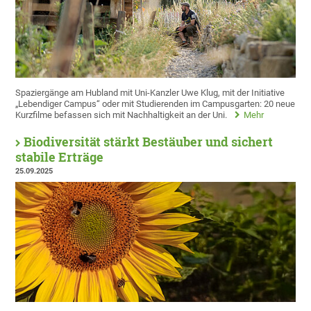
Spaziergänge am Hubland mit Uni-Kanzler Uwe Klug, mit der Initiative
„Lebendiger Campus“ oder mit Studierenden im Campusgarten: 20 neue
Kurzfilme befassen sich mit Nachhaltigkeit an der Uni.
Mehr
Biodiversität stärkt Bestäuber und sichert
stabile Erträge
25.09.2025