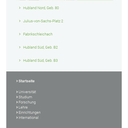
Hubland Nord, Geb. 80
Julius-von-Sachs-Platz 2
Fabrikschleichach
Hubland Süd, Geb. B2
Hubland Süd, Geb. B3
Startseite
Universität
Studium
Forschung
Lehre
Einrichtungen
International