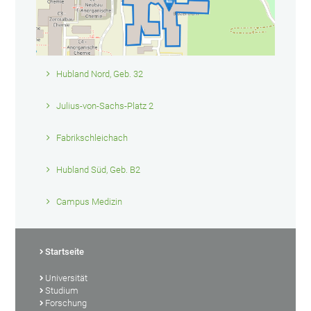
Hubland Nord, Geb. 32
Julius-von-Sachs-Platz 2
Fabrikschleichach
Hubland Süd, Geb. B2
Campus Medizin
Startseite
Universität
Studium
Forschung