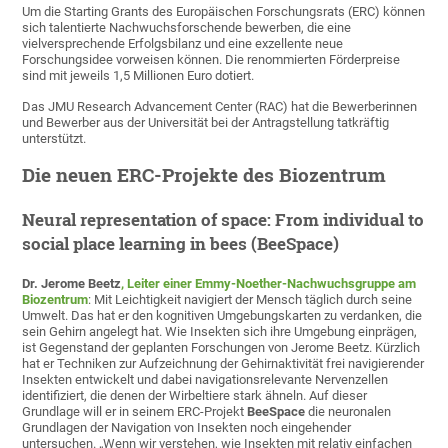
Um die Starting Grants des Europäischen Forschungsrats (ERC) können
sich talentierte Nachwuchsforschende bewerben, die eine
vielversprechende Erfolgsbilanz und eine exzellente neue
Forschungsidee vorweisen können. Die renommierten Förderpreise
sind mit jeweils 1,5 Millionen Euro dotiert.
Das JMU Research Advancement Center (RAC) hat die Bewerberinnen
und Bewerber aus der Universität bei der Antragstellung tatkräftig
unterstützt.
Die neuen ERC-Projekte des Biozentrum
Neural representation of space: From individual to
social place learning in bees (BeeSpace)
Dr. Jerome Beetz
, Leiter einer Emmy-Noether-Nachwuchsgruppe am
Biozentrum
: Mit Leichtigkeit navigiert der Mensch täglich durch seine
Umwelt. Das hat er den kognitiven Umgebungskarten zu verdanken, die
sein Gehirn angelegt hat. Wie Insekten sich ihre Umgebung einprägen,
ist Gegenstand der geplanten Forschungen von Jerome Beetz. Kürzlich
hat er Techniken zur Aufzeichnung der Gehirnaktivität frei navigierender
Insekten entwickelt und dabei navigationsrelevante Nervenzellen
identifiziert, die denen der Wirbeltiere stark ähneln. Auf dieser
Grundlage will er in seinem ERC-Projekt
BeeSpace
die neuronalen
Grundlagen der Navigation von Insekten noch eingehender
untersuchen. „Wenn wir verstehen, wie Insekten mit relativ einfachen