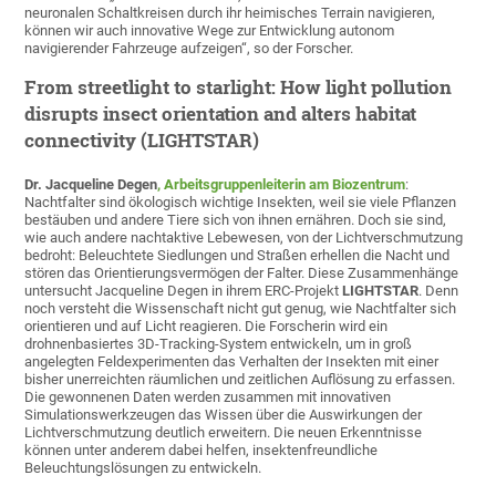
neuronalen Schaltkreisen durch ihr heimisches Terrain navigieren,
können wir auch innovative Wege zur Entwicklung autonom
navigierender Fahrzeuge aufzeigen“, so der Forscher.
From streetlight to starlight: How light pollution
disrupts insect orientation and alters habitat
connectivity (LIGHTSTAR)
Dr. Jacqueline Degen
, Arbeitsgruppenleiterin am Biozentrum
:
Nachtfalter sind ökologisch wichtige Insekten, weil sie viele Pflanzen
bestäuben und andere Tiere sich von ihnen ernähren. Doch sie sind,
wie auch andere nachtaktive Lebewesen, von der Lichtverschmutzung
bedroht: Beleuchtete Siedlungen und Straßen erhellen die Nacht und
stören das Orientierungsvermögen der Falter. Diese Zusammenhänge
untersucht Jacqueline Degen in ihrem ERC-Projekt
LIGHTSTAR
. Denn
noch versteht die Wissenschaft nicht gut genug, wie Nachtfalter sich
orientieren und auf Licht reagieren. Die Forscherin wird ein
drohnenbasiertes 3D-Tracking-System entwickeln, um in groß
angelegten Feldexperimenten das Verhalten der Insekten mit einer
bisher unerreichten räumlichen und zeitlichen Auflösung zu erfassen.
Die gewonnenen Daten werden zusammen mit innovativen
Simulationswerkzeugen das Wissen über die Auswirkungen der
Lichtverschmutzung deutlich erweitern. Die neuen Erkenntnisse
können unter anderem dabei helfen, insektenfreundliche
Beleuchtungslösungen zu entwickeln.