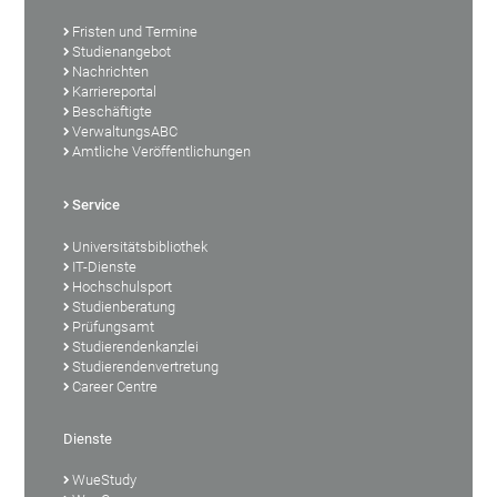
Fristen und Termine
Studienangebot
Nachrichten
Karriereportal
Beschäftigte
VerwaltungsABC
Amtliche Veröffentlichungen
Service
Universitätsbibliothek
IT-Dienste
Hochschulsport
Studienberatung
Prüfungsamt
Studierendenkanzlei
Studierendenvertretung
Career Centre
Dienste
WueStudy