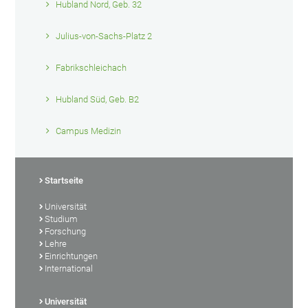
Hubland Nord, Geb. 32
Julius-von-Sachs-Platz 2
Fabrikschleichach
Hubland Süd, Geb. B2
Campus Medizin
Startseite
Universität
Studium
Forschung
Lehre
Einrichtungen
International
Universität