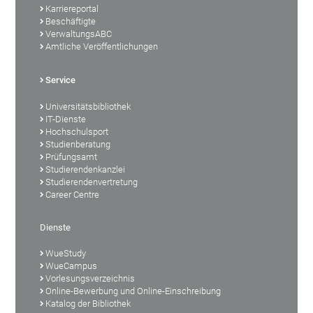
Karriereportal
Beschäftigte
VerwaltungsABC
Amtliche Veröffentlichungen
Service
Universitätsbibliothek
IT-Dienste
Hochschulsport
Studienberatung
Prüfungsamt
Studierendenkanzlei
Studierendenvertretung
Career Centre
Dienste
WueStudy
WueCampus
Vorlesungsverzeichnis
Online-Bewerbung und Online-Einschreibung
Katalog der Bibliothek