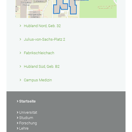
Hubland Nord, Geb. 32
Julius-von-Sachs-Platz 2
Fabrikschleichach
Hubland Süd, Geb. B2
Campus Medizin
Startseite
Universität
Studium
Forschung
Lehre