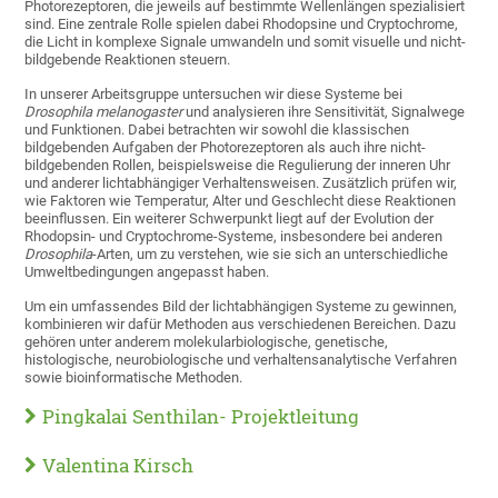
Photorezeptoren, die jeweils auf bestimmte Wellenlängen spezialisiert
sind. Eine zentrale Rolle spielen dabei Rhodopsine und Cryptochrome,
die Licht in komplexe Signale umwandeln und somit visuelle und nicht-
bildgebende Reaktionen steuern.
In unserer Arbeitsgruppe untersuchen wir diese Systeme bei
Drosophila melanogaster
und analysieren ihre Sensitivität, Signalwege
und Funktionen. Dabei betrachten wir sowohl die klassischen
bildgebenden Aufgaben der Photorezeptoren als auch ihre nicht-
bildgebenden Rollen, beispielsweise die Regulierung der inneren Uhr
und anderer lichtabhängiger Verhaltensweisen. Zusätzlich prüfen wir,
wie Faktoren wie Temperatur, Alter und Geschlecht diese Reaktionen
beeinflussen. Ein weiterer Schwerpunkt liegt auf der Evolution der
Rhodopsin- und Cryptochrome-Systeme, insbesondere bei anderen
Drosophila
-Arten, um zu verstehen, wie sie sich an unterschiedliche
Umweltbedingungen angepasst haben.
Um ein umfassendes Bild der lichtabhängigen Systeme zu gewinnen,
kombinieren wir dafür Methoden aus verschiedenen Bereichen. Dazu
gehören unter anderem molekularbiologische, genetische,
histologische, neurobiologische und verhaltensanalytische Verfahren
sowie bioinformatische Methoden.
Pingkalai Senthilan- Projektleitung
Valentina Kirsch