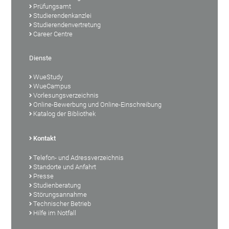
Prüfungsamt
Studierendenkanzlei
Studierendenvertretung
Career Centre
Dienste
WueStudy
WueCampus
Vorlesungsverzeichnis
Online-Bewerbung und Online-Einschreibung
Katalog der Bibliothek
Kontakt
Telefon- und Adressverzeichnis
Standorte und Anfahrt
Presse
Studienberatung
Störungsannahme
Technischer Betrieb
Hilfe im Notfall