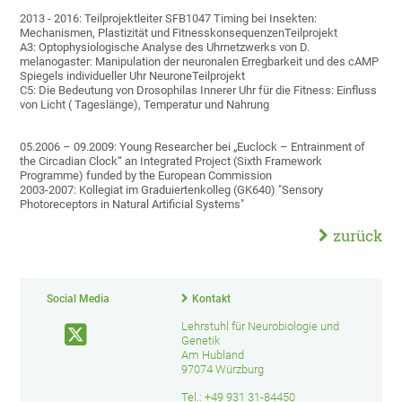
2013 - 2016: Teilprojektleiter SFB1047 Timing bei Insekten:
Mechanismen, Plastizität und FitnesskonsequenzenTeilprojekt
A3: Optophysiologische Analyse des Uhrnetzwerks von D.
melanogaster: Manipulation der neuronalen Erregbarkeit und des cAMP
Spiegels individueller Uhr NeuroneTeilprojekt
C5: Die Bedeutung von Drosophilas Innerer Uhr für die Fitness: Einfluss
von Licht ( Tageslänge), Temperatur und Nahrung
05.2006 – 09.2009: Young Researcher bei „Euclock – Entrainment of
the Circadian Clock“ an Integrated Project (Sixth Framework
Programme) funded by the European Commission
2003-2007: Kollegiat im Graduiertenkolleg (GK640) "Sensory
Photoreceptors in Natural Artificial Systems"
zurück
Social Media
Kontakt
Lehrstuhl für Neurobiologie und
Genetik
Am Hubland
97074 Würzburg
Tel.: +49 931 31-84450