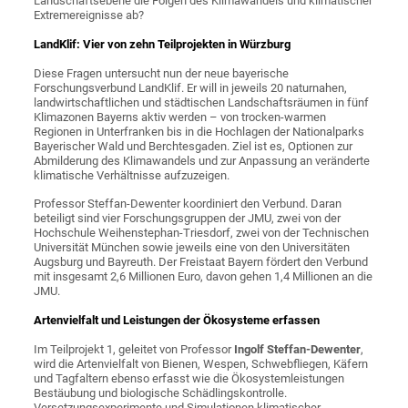
Landschaftsebene die Folgen des Klimawandels und klimatischer
Extremereignisse ab?
LandKlif: Vier von zehn Teilprojekten in Würzburg
Diese Fragen untersucht nun der neue bayerische
Forschungsverbund LandKlif. Er will in jeweils 20 naturnahen,
landwirtschaftlichen und städtischen Landschaftsräumen in fünf
Klimazonen Bayerns aktiv werden – von trocken-warmen
Regionen in Unterfranken bis in die Hochlagen der Nationalparks
Bayerischer Wald und Berchtesgaden. Ziel ist es, Optionen zur
Abmilderung des Klimawandels und zur Anpassung an veränderte
klimatische Verhältnisse aufzuzeigen.
Professor Steffan-Dewenter koordiniert den Verbund. Daran
beteiligt sind vier Forschungsgruppen der JMU, zwei von der
Hochschule Weihenstephan-Triesdorf, zwei von der Technischen
Universität München sowie jeweils eine von den Universitäten
Augsburg und Bayreuth. Der Freistaat Bayern fördert den Verbund
mit insgesamt 2,6 Millionen Euro, davon gehen 1,4 Millionen an die
JMU.
Artenvielfalt und Leistungen der Ökosysteme erfassen
Im Teilprojekt 1, geleitet von Professor
Ingolf Steffan-Dewenter
,
wird die Artenvielfalt von Bienen, Wespen, Schwebfliegen, Käfern
und Tagfaltern ebenso erfasst wie die Ökosystemleistungen
Bestäubung und biologische Schädlingskontrolle.
Versetzungsexperimente und Simulationen klimatischer