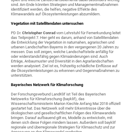
sind. Am Ende könnten Strategien und Managementmaßnahmen
identifiziert werden, die helfen, negative Effekte des
Klimawandels auf Ökosystemleistungen abzumildern.
Vegetation mit Satellitendaten untersuchen
PD Dr.
Christopher Conrad
vom Lehrstuhl für Fernerkundung leitet
das Teilprojekt 7. Hier geht es darum, anhand von Satellitendaten
die Entwicklung der Vegetation in naturnahen, agrarischen und
urbanen Landschaften Bayerns in den vergangenen 20 Jahren zu
messen. Das soll zeigen, welche Landschaftsteile anfällig für
oder widerstandsfähig gegen Klimaänderungen sind. Auch
Erträge, Anbaumuster und Diversität in den Agrarlandschaften
werden analysiert. Ziel ist es, frühzeitig schädliche Einflüsse auf
die Ökosystemleistungen zu erkennen und Gegenmaßnahmen zu
unterstützen.
Bayerisches Netzwerk für Klimaforschung
Der Forschungsverbund LandKlif ist Teil des Bayerischen
Netzwerks für Klimaforschung (bayklif), das
Wissenschaftsministerin Marion Kiechle Anfang Mai 2018 offiziell
gestartet hat. Das Netzwerk soll mehr Erkenntnisse über die
ökologischen und gesellschaftlichen Folgen des Klimawandels
bringen. Darauf aufbauend gilt es, Modelle zu entwickeln, mit
denen sich diese Folgen mindern lassen. Außerdem soll bayklif
regionale und überregionale Strategien für Klimaschutz und zur
Anpassung an den Klimawandel erarbeiten.