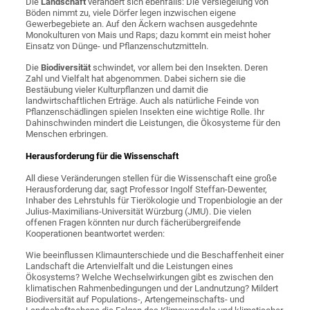
Die
Landschaft
verändert sich ebenfalls: Die Versiegelung von
Böden nimmt zu, viele Dörfer legen inzwischen eigene
Gewerbegebiete an. Auf den Äckern wachsen ausgedehnte
Monokulturen von Mais und Raps; dazu kommt ein meist hoher
Einsatz von Dünge- und Pflanzenschutzmitteln.
Die
Biodiversität
schwindet, vor allem bei den Insekten. Deren
Zahl und Vielfalt hat abgenommen. Dabei sichern sie die
Bestäubung vieler Kulturpflanzen und damit die
landwirtschaftlichen Erträge. Auch als natürliche Feinde von
Pflanzenschädlingen spielen Insekten eine wichtige Rolle. Ihr
Dahinschwinden mindert die Leistungen, die Ökosysteme für den
Menschen erbringen.
Herausforderung für die Wissenschaft
All diese Veränderungen stellen für die Wissenschaft eine große
Herausforderung dar, sagt Professor Ingolf Steffan-Dewenter,
Inhaber des Lehrstuhls für Tierökologie und Tropenbiologie an der
Julius-Maximilians-Universität Würzburg (JMU). Die vielen
offenen Fragen könnten nur durch fächerübergreifende
Kooperationen beantwortet werden:
Wie beeinflussen Klimaunterschiede und die Beschaffenheit einer
Landschaft die Artenvielfalt und die Leistungen eines
Ökosystems? Welche Wechselwirkungen gibt es zwischen den
klimatischen Rahmenbedingungen und der Landnutzung? Mildert
Biodiversität auf Populations-, Artengemeinschafts- und