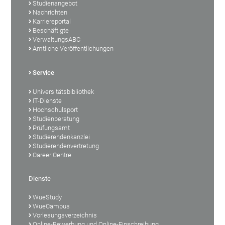
Studienangebot
Nachrichten
Karriereportal
Beschäftigte
VerwaltungsABC
Amtliche Veröffentlichungen
Service
Universitätsbibliothek
IT-Dienste
Hochschulsport
Studienberatung
Prüfungsamt
Studierendenkanzlei
Studierendenvertretung
Career Centre
Dienste
WueStudy
WueCampus
Vorlesungsverzeichnis
Online-Bewerbung und Online-Einschreibung