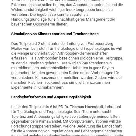
Extremereignisse sollen helfen, das Anpassungspotential und die
Widerstandsfähigkeit wichtiger Insektengruppen besser zu
verstehen. Die Ergebnisse könnten später als
Handlungsgrundlage für ein nachhaltigeres Management der
bayerischen Ökosysteme dienen.
Simulation von Klimaszenarien und Trockenstress
Das Teilprojekt 2 steht unter der Leitung von Professor
Jörg
Müller
vom Lehrstuhl für Tierökologie und Tropenbiologie. Es will
die Menge und Vielfalt von Arthropoden-Gemeinschaften
erfassen – als Arthropoden bezeichnen Biologen eine Tiergruppe,
zu der die Insekten gehören. Das wird an 240 Standorten in
mikroklimatisch unterschiedlichen Habitaten in ganz Bayern
geschehen. Mit den gewonnenen Daten sollen Vorhersagen für
verschiedene Klimaszenarien modelliert werden. Zudem wird auf
manchen Flächen Trockenstress simuliert; hinzukommen
Experimente in Klimakammern.
Landschaftsformen und Anpassungsfähigkeit
Leiter des Teilprojekts 6 ist PD Dr.
Thomas Hovestadt
, Lehrstuhl
für Tierökologie und Tropenbiologie. Sein Team untersucht
Toleranz und Anpassungsfähigkeit von Lebensgemeinschaften
gegenüber dem Klimawandel. Mit Computersimulationen will die
Forschungsgruppe verstehen, welche Bedeutung die Landschaft
für die Anpassung von Populationen und Lebensgemeinschaften
spielt und welche Landschaftselemente dabei besonders wichtig