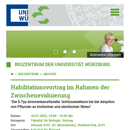
Animation stoppen
BIOZENTRUM DER UNIVERSITÄT WÜRZBURG
BIOZENTRUM
ARCHIVE
Habilitationsvortrag im Rahmen der
Zwischenevaluierung
"Die S-Typ Anionenkanalfamilie: Schlüsselakteure bei der Adaption
von Pflanzen an biotischen und abiotischen Stress"
Datum:
24.01.2024, 14:00 - 14:30 Uhr
Kategorie:
Fakultät für Biologie, Vortrag
Ort:
Hörsaal A101, B1 (Biozentrum), Hubland Süd
, A101
Veranstalter:
Fakultät für Biologie