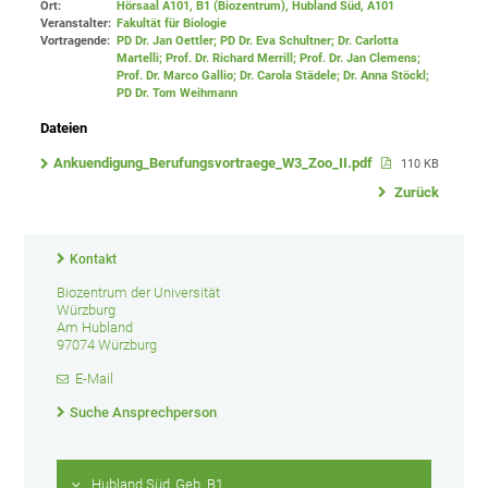
Ort:
Hörsaal A101, B1 (Biozentrum), Hubland Süd
, A101
Veranstalter:
Fakultät für Biologie
Vortragende:
PD Dr. Jan Oettler; PD Dr. Eva Schultner; Dr. Carlotta
Martelli; Prof. Dr. Richard Merrill; Prof. Dr. Jan Clemens;
Prof. Dr. Marco Gallio; Dr. Carola Städele; Dr. Anna Stöckl;
PD Dr. Tom Weihmann
Dateien
Ankuendigung_Berufungsvortraege_W3_Zoo_II.pdf
110 KB
Zurück
Kontakt
Biozentrum der Universität
Würzburg
Am Hubland
97074 Würzburg
E-Mail
Suche Ansprechperson
Hubland Süd, Geb. B1