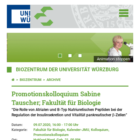
Animation stoppen
BIOZENTRUM DER UNIVERSITÄT WÜRZBURG
BIOZENTRUM
ARCHIVE
Promotionskolloquium Sabine
Tauscher; Fakultät für Biologie
“Die Rolle von Atrialen und B-Typ Natriuretischen Peptiden bei der
Regulation der Insulinsekretion und Vitalität pankreatischer β-Zellen”
Datum:
09.07.2020, 16:00 - 17:00 Uhr
Kategorie:
Fakultät für Biologie, Kalender-JMU, Kolloquium,
Promotionskolloquium
Ort:
Hubland Nord, Geb. 21
, 00.006