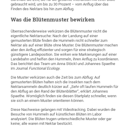
gebraucht wird, um bis zu 30 Prozent – vom Anflug über das
Finden des Nektars bis hin zum Abflug.
Was die Blütenmuster bewirken
Überraschenderweise verkürzen die Blütenmuster nicht die
eigentliche Nektarsuche: Nach der Landung auf einer
gemusterten Blüte finden die Hummeln nicht schneller zum
Nektar als auf einer Blüte ohne Muster. Die Blütenmuster machen
aber den Anflug effizienter und sorgen für eine strategisch
günstigere Landeposition. Sie wirken wie Markierungen auf einer
Landebahn und helfen den Hummeln, ihren Anflug zu koordinieren.
Das berichtet das Team um Anna Stöckl und Johannes Spaethe
im Journal
Functional Ecology
.
Die Muster verkürzen auch die Zeit bis zum Abflug: Auf
gemusterten Blüten halten sich die Insekten nach dem
Nektarsammeln deutlich kürzer auf. „Sehr oft laufen Hummeln für
den Abflug an den Rand der Blütenblätter“, erklärt Johannes
Spaethe. Womöglich finden sie diesen Startplatz schneller, wenn
sie sich an einem Muster orientieren können.
Diese Nachweise gelangen mit Videotracking. Dabei wurden die
Besuche von Hummeln auf künstlichen Blüten im Labor
analysiert. Die Blüten trugen unterschiedliche Muster oder gar
keine; alle waren mit Nektar bestückt.