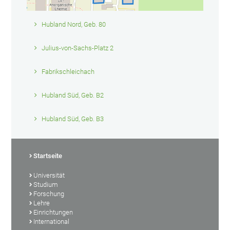
Hubland Nord, Geb. 80
Julius-von-Sachs-Platz 2
Fabrikschleichach
Hubland Süd, Geb. B2
Hubland Süd, Geb. B3
Startseite
Universität
Studium
Forschung
Lehre
Einrichtungen
International