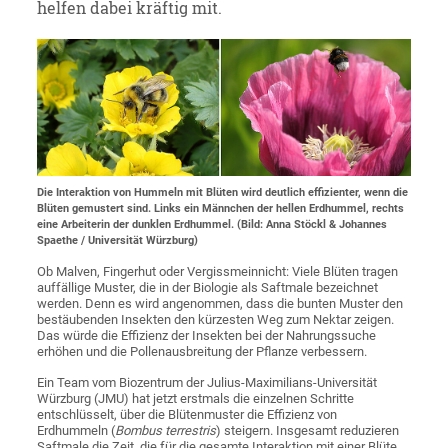
helfen dabei kräftig mit.
Die Interaktion von Hummeln mit Blüten wird deutlich effizienter, wenn die
Blüten gemustert sind. Links ein Männchen der hellen Erdhummel, rechts
eine Arbeiterin der dunklen Erdhummel. (Bild: Anna Stöckl & Johannes
Spaethe / Universität Würzburg)
Ob Malven, Fingerhut oder Vergissmeinnicht: Viele Blüten tragen
auffällige Muster, die in der Biologie als Saftmale bezeichnet
werden. Denn es wird angenommen, dass die bunten Muster den
bestäubenden Insekten den kürzesten Weg zum Nektar zeigen.
Das würde die Effizienz der Insekten bei der Nahrungssuche
erhöhen und die Pollenausbreitung der Pflanze verbessern.
Ein Team vom Biozentrum der Julius-Maximilians-Universität
Würzburg (JMU) hat jetzt erstmals die einzelnen Schritte
entschlüsselt, über die Blütenmuster die Effizienz von
Erdhummeln (
Bombus terrestris
) steigern. Insgesamt reduzieren
Saftmale die Zeit, die für die gesamte Interaktion mit einer Blüte