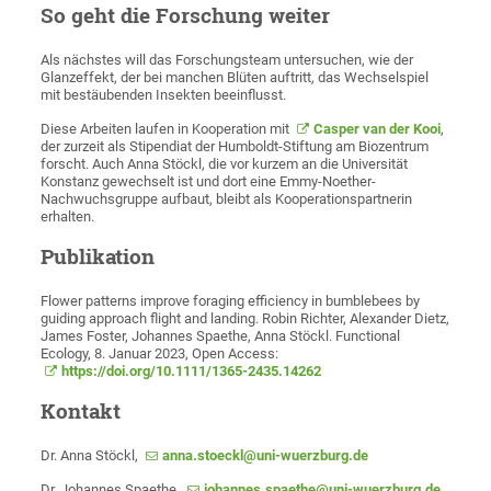
So geht die Forschung weiter
Als nächstes will das Forschungsteam untersuchen, wie der
Glanzeffekt, der bei manchen Blüten auftritt, das Wechselspiel
mit bestäubenden Insekten beeinflusst.
Diese Arbeiten laufen in Kooperation mit
Casper van der Kooi
,
der zurzeit als Stipendiat der Humboldt-Stiftung am Biozentrum
forscht. Auch Anna Stöckl, die vor kurzem an die Universität
Konstanz gewechselt ist und dort eine Emmy-Noether-
Nachwuchsgruppe aufbaut, bleibt als Kooperationspartnerin
erhalten.
Publikation
Flower patterns improve foraging efficiency in bumblebees by
guiding approach flight and landing. Robin Richter, Alexander Dietz,
James Foster, Johannes Spaethe, Anna Stöckl. Functional
Ecology, 8. Januar 2023, Open Access:
https://doi.org/10.1111/1365-2435.14262
Kontakt
Dr. Anna Stöckl,
anna.stoeckl@uni-wuerzburg.de
Dr. Johannes Spaethe,
johannes.spaethe@uni-wuerzburg.de