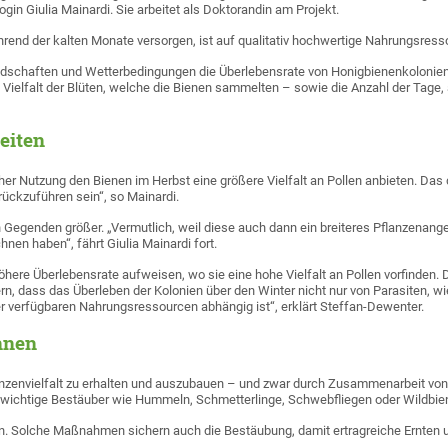
ogin Giulia Mainardi. Sie arbeitet als Doktorandin am Projekt.
ährend der kalten Monate versorgen, ist auf qualitativ hochwertige Nahrungsre
ndschaften und Wetterbedingungen die Überlebensrate von Honigbienenkolonien 
ie Vielfalt der Blüten, welche die Bienen sammelten – sowie die Anzahl der Tag
eiten
licher Nutzung den Bienen im Herbst eine größere Vielfalt an Pollen anbieten.
rückzuführen sein“, so Mainardi.
 Gegenden größer. „Vermutlich, weil diese auch dann ein breiteres Pflanzenang
nen haben“, fährt Giulia Mainardi fort.
höhere Überlebensrate aufweisen, wo sie eine hohe Vielfalt an Pollen vorfinden
, dass das Überleben der Kolonien über den Winter nicht nur von Parasiten, wi
r verfügbaren Nahrungsressourcen abhängig ist“, erklärt Steffan-Dewenter.
nnen
lanzenvielfalt zu erhalten und auszubauen – und zwar durch Zusammenarbeit vo
wichtige Bestäuber wie Hummeln, Schmetterlinge, Schwebfliegen oder Wildbiene
un. Solche Maßnahmen sichern auch die Bestäubung, damit ertragreiche Ernten 