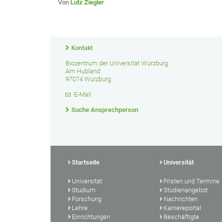
Von
Lutz Ziegler
Kontakt
Biozentrum der Universität Würzburg
Am Hubland
97074 Würzburg
E-Mail
Suche Ansprechperson
Startseite
Universität
Universität
Fristen und Termine
Studium
Studienangebot
Forschung
Nachrichten
Lehre
Karriereportal
Einrichtungen
Beschäftigte