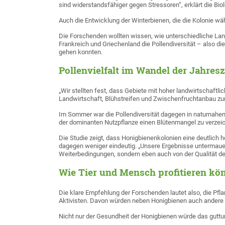
sind widerstandsfähiger gegen Stressoren“, erklärt die Biol
Auch die Entwicklung der Winterbienen, die die Kolonie w
Die Forschenden wollten wissen, wie unterschiedliche La
Frankreich und Griechenland die Pollendiversität – also d
gehen konnten.
Pollenvielfalt im Wandel der Jahresz
„Wir stellten fest, dass Gebiete mit hoher landwirtschaft
Landwirtschaft, Blühstreifen und Zwischenfruchtanbau zu
Im Sommer war die Pollendiversität dagegen in naturnahen
der dominanten Nutzpflanze einen Blütenmangel zu verzeich
Die Studie zeigt, dass Honigbienenkolonien eine deutlich 
dagegen weniger eindeutig. „Unsere Ergebnisse untermauern
Weiterbedingungen, sondern eben auch von der Qualität de
Wie Tier und Mensch profitieren kö
Die klare Empfehlung der Forschenden lautet also, die Pf
Aktivisten. Davon würden neben Honigbienen auch andere 
Nicht nur der Gesundheit der Honigbienen würde das gutt