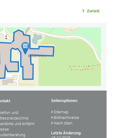
Zurück
Seitenoptionen
ontakt
Sitemap
elefon- und
Bildnachweise
dressverzeichnis
Nach oben
tandorte und Anfahrt
resse
Letzte Änderung:
tudienberatung
18.12.2025