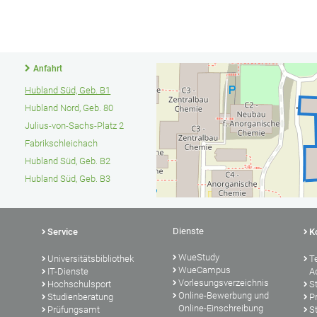
Anfahrt
Hubland Süd, Geb. B1
Hubland Nord, Geb. 80
Julius-von-Sachs-Platz 2
Fabrikschleichach
Hubland Süd, Geb. B2
Hubland Süd, Geb. B3
Dienste
Service
K
WueStudy
Universitätsbibliothek
T
WueCampus
IT-Dienste
A
Vorlesungsverzeichnis
Hochschulsport
S
Online-Bewerbung und
Studienberatung
P
Online-Einschreibung
Prüfungsamt
S