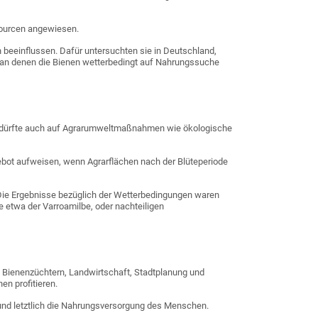
ssourcen angewiesen.
beeinflussen. Dafür untersuchten sie in Deutschland,
e, an denen die Bienen wetterbedingt auf Nahrungssuche
 Das dürfte auch auf Agrarumweltmaßnahmen wie ökologische
ebot aufweisen, wenn Agrarflächen nach der Blüteperiode
. Die Ergebnisse bezüglich der Wetterbedingungen waren
e etwa der Varroamilbe, oder nachteiligen
n Bienenzüchtern, Landwirtschaft, Stadtplanung und
n profitieren.
und letztlich die Nahrungsversorgung des Menschen.