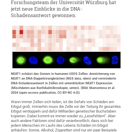
Forschungsteam der Universität Würzburg hat
jetzt neue Einblicke in die DNA-
Schadensantwort gewonnen.
NEAT1 schützt das Genom in humanen U2OS Zellen. Anreicherung von
NEAT1 an DNA-Doppelstrangbrüchen (NGS data, oben) und verminderte
DNA-Schadensantwort in Zellen mit unterdrückter NEAT1 Expression
(Mischdaten aus Konfokalmikroskopie, unten). (Bild: Mamontova et al.
2024 (open access publication, CC-BY-NC 4.0))
Wann immer Zellen sich teilen, ist die Gefahr von Schäden am
Erbgut groß. Immerhin muss die Zelle vor der Teilung ihr gesamtes
Erbgut verdoppeln und dafür Milliarden genetischer Buchstaben
kopieren. Dabei kommt es immer wieder zu „Lesefehlern“. Aber
auch andere Faktoren sind dafür verantwortlich, dass sich bei
jedem Menschen im Laufe des Lebens Schäden im Erbgut
anhäufen: Sonne, Alkohol, Zigaretten sind nur ein paar Beispiele