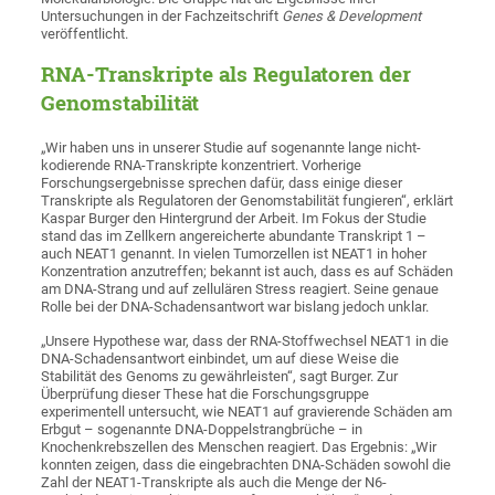
Untersuchungen in der Fachzeitschrift
Genes & Development
veröffentlicht.
RNA-Transkripte als Regulatoren der
Genomstabilität
„Wir haben uns in unserer Studie auf sogenannte lange nicht-
kodierende RNA-Transkripte konzentriert. Vorherige
Forschungsergebnisse sprechen dafür, dass einige dieser
Transkripte als Regulatoren der Genomstabilität fungieren“, erklärt
Kaspar Burger den Hintergrund der Arbeit. Im Fokus der Studie
stand das im Zellkern angereicherte abundante Transkript 1 –
auch NEAT1 genannt. In vielen Tumorzellen ist NEAT1 in hoher
Konzentration anzutreffen; bekannt ist auch, dass es auf Schäden
am DNA-Strang und auf zellulären Stress reagiert. Seine genaue
Rolle bei der DNA-Schadensantwort war bislang jedoch unklar.
„Unsere Hypothese war, dass der RNA-Stoffwechsel NEAT1 in die
DNA-Schadensantwort einbindet, um auf diese Weise die
Stabilität des Genoms zu gewährleisten“, sagt Burger. Zur
Überprüfung dieser These hat die Forschungsgruppe
experimentell untersucht, wie NEAT1 auf gravierende Schäden am
Erbgut – sogenannte DNA-Doppelstrangbrüche – in
Knochenkrebszellen des Menschen reagiert. Das Ergebnis: „Wir
konnten zeigen, dass die eingebrachten DNA-Schäden sowohl die
Zahl der NEAT1-Transkripte als auch die Menge der N6-