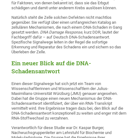
für Faktoren, von denen bekannt ist, dass sie das Erbgut
schädigen und damit unter anderem Krebs auslösen können.
Natürlich steht die Zelle solchen Defekten nicht machtlos
gegenüber. Sie verfügt über einen umfangreichen Katalog an
zellulären Mechanismen, die nach einem DNA-Schaden in Gang
gesetzt werden.
DNA Damage Response
, kurz DDR, lautet der
Fachbegriff dafür – auf Deutsch DNA-Schadensantwort.
Spezifische Signalwege leiten in der Regel die sofortige
Erkennung und Reparatur des Schadens ein und sichern so das
Überleben der Zelle.
Ein neuer Blick auf die DNA-
Schadensantwort
Einen dieser Signalwege hat sich jetzt ein Team von
Wissenschaftlerinnen und Wissenschaftlern der Julius-
Maximilians-Universität Würzburg (JMU) genauer angesehen.
Dabei hat die Gruppe einen neuen Mechanismus der DNA-
Schadensantwort identifiziert, der über ein RNA-Transkript
vermittelt wird. Ihre Ergebnisse tragen dazu bei, den Blick auf die
DNA-Schadensantwort konzeptionell zu weiten und enger mit dem
RNA-Stoffwechsel zu verzahnen.
Verantwortlich für diese Studie war Dr. Kaspar Burger,
Nachwuchsgruppenleiter am Lehrstuhl für Biochemie und
Molekularbiologie. Die Gruppe hat die Ergebnisse ihrer