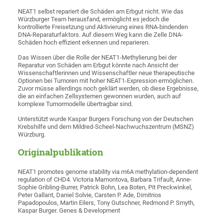
NEAT1 selbst repariert die Schäden am Erbgut nicht. Wie das
Würzburger Team herausfand, ermöglicht es jedoch die
kontrollierte Freisetzung und Aktivierung eines RNA-bindenden
DNA-Reparaturfaktors. Auf diesem Weg kann die Zelle DNA-
Schäden hoch effizient erkennen und reparieren.
Das Wissen über die Rolle der NEAT1-Methylierung bei der
Reparatur von Schäden am Erbgut könnte nach Ansicht der
Wissenschaftlerinnen und Wissenschaftler neue therapeutische
Optionen bei Tumoren mit hoher NEAT1-Expression ermöglichen.
Zuvor müsse allerdings noch geklärt werden, ob diese Ergebnisse,
die an einfachen Zellsystemen gewonnen wurden, auch auf
komplexe Tumormodelle übertragbar sind.
Unterstützt wurde Kaspar Burgers Forschung von der Deutschen
Krebshilfe und dem Mildred-Scheel-Nachwuchszentrum (MSNZ)
Würzburg.
Originalpublikation
NEAT1 promotes genome stability via m6A methylation-dependent
regulation of CHD4. Victoria Mamontova, Barbara Trifault, Anne-
Sophie Gribling-Burrer, Patrick Bohn, Lea Boten, Pit Preckwinkel,
Peter Gallant, Daniel Solvie, Carsten P. Ade, Dimitrios
Papadopoulos, Martin Eilers, Tony Gutschner, Redmond P. Smyth,
Kaspar Burger. Genes & Development