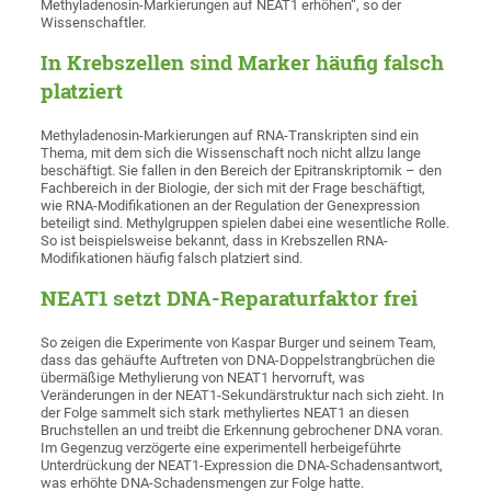
Methyladenosin-Markierungen auf NEAT1 erhöhen“, so der
Wissenschaftler.
In Krebszellen sind Marker häufig falsch
platziert
Methyladenosin-Markierungen auf RNA-Transkripten sind ein
Thema, mit dem sich die Wissenschaft noch nicht allzu lange
beschäftigt. Sie fallen in den Bereich der Epitranskriptomik – den
Fachbereich in der Biologie, der sich mit der Frage beschäftigt,
wie RNA-Modifikationen an der Regulation der Genexpression
beteiligt sind. Methylgruppen spielen dabei eine wesentliche Rolle.
So ist beispielsweise bekannt, dass in Krebszellen RNA-
Modifikationen häufig falsch platziert sind.
NEAT1 setzt DNA-Reparaturfaktor frei
So zeigen die Experimente von Kaspar Burger und seinem Team,
dass das gehäufte Auftreten von DNA-Doppelstrangbrüchen die
übermäßige Methylierung von NEAT1 hervorruft, was
Veränderungen in der NEAT1-Sekundärstruktur nach sich zieht. In
der Folge sammelt sich stark methyliertes NEAT1 an diesen
Bruchstellen an und treibt die Erkennung gebrochener DNA voran.
Im Gegenzug verzögerte eine experimentell herbeigeführte
Unterdrückung der NEAT1-Expression die DNA-Schadensantwort,
was erhöhte DNA-Schadensmengen zur Folge hatte.