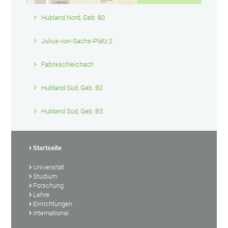
Hubland Nord, Geb. 80
Julius-von-Sachs-Platz 2
Fabrikschleichach
Hubland Süd, Geb. B2
Hubland Süd, Geb. B3
Startseite
Universität
Studium
Forschung
Lehre
Einrichtungen
International