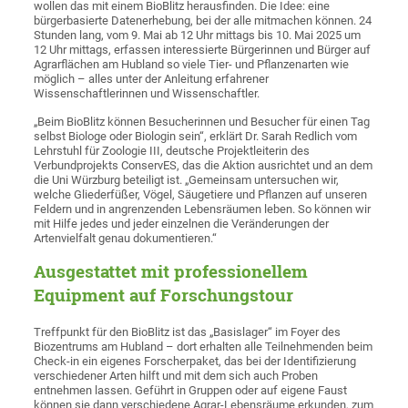
wollen das mit einem BioBlitz herausfinden. Die Idee: eine
bürgerbasierte Datenerhebung, bei der alle mitmachen können. 24
Stunden lang, vom 9. Mai ab 12 Uhr mittags bis 10. Mai 2025 um
12 Uhr mittags, erfassen interessierte Bürgerinnen und Bürger auf
Agrarflächen am Hubland so viele Tier- und Pflanzenarten wie
möglich – alles unter der Anleitung erfahrener
Wissenschaftlerinnen und Wissenschaftler.
„Beim BioBlitz können Besucherinnen und Besucher für einen Tag
selbst Biologe oder Biologin sein“, erklärt Dr. Sarah Redlich vom
Lehrstuhl für Zoologie III, deutsche Projektleiterin des
Verbundprojekts ConservES, das die Aktion ausrichtet und an dem
die Uni Würzburg beteiligt ist. „Gemeinsam untersuchen wir,
welche Gliederfüßer, Vögel, Säugetiere und Pflanzen auf unseren
Feldern und in angrenzenden Lebensräumen leben. So können wir
mit Hilfe jedes und jeder einzelnen die Veränderungen der
Artenvielfalt genau dokumentieren.“
Ausgestattet mit professionellem
Equipment auf Forschungstour
Treffpunkt für den BioBlitz ist das „Basislager“ im Foyer des
Biozentrums am Hubland – dort erhalten alle Teilnehmenden beim
Check-in ein eigenes Forscherpaket, das bei der Identifizierung
verschiedener Arten hilft und mit dem sich auch Proben
entnehmen lassen. Geführt in Gruppen oder auf eigene Faust
können sie dann verschiedene Agrar-Lebensräume erkunden, zum