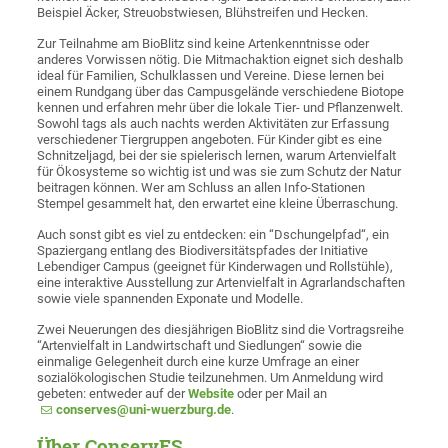
Beispiel Äcker, Streuobstwiesen, Blühstreifen und Hecken.
Zur Teilnahme am BioBlitz sind keine Artenkenntnisse oder
anderes Vorwissen nötig. Die Mitmachaktion eignet sich deshalb
ideal für Familien, Schulklassen und Vereine. Diese lernen bei
einem Rundgang über das Campusgelände verschiedene Biotope
kennen und erfahren mehr über die lokale Tier- und Pflanzenwelt.
Sowohl tags als auch nachts werden Aktivitäten zur Erfassung
verschiedener Tiergruppen angeboten. Für Kinder gibt es eine
Schnitzeljagd, bei der sie spielerisch lernen, warum Artenvielfalt
für Ökosysteme so wichtig ist und was sie zum Schutz der Natur
beitragen können. Wer am Schluss an allen Info-Stationen
Stempel gesammelt hat, den erwartet eine kleine Überraschung.
Auch sonst gibt es viel zu entdecken: ein “Dschungelpfad“, ein
Spaziergang entlang des Biodiversitätspfades der Initiative
Lebendiger Campus (geeignet für Kinderwagen und Rollstühle),
eine interaktive Ausstellung zur Artenvielfalt in Agrarlandschaften
sowie viele spannenden Exponate und Modelle.
Zwei Neuerungen des diesjährigen BioBlitz sind die Vortragsreihe
“Artenvielfalt in Landwirtschaft und Siedlungen“ sowie die
einmalige Gelegenheit durch eine kurze Umfrage an einer
sozialökologischen Studie teilzunehmen. Um Anmeldung wird
gebeten: entweder auf der
Website
oder per Mail an
conserves@uni-wuerzburg.de
.
Über ConservES