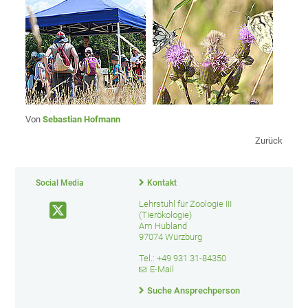
Von
Sebastian Hofmann
Zurück
Social Media
Kontakt
Lehrstuhl für Zoologie III
(Tierökologie)
Am Hubland
97074 Würzburg
Tel.: +49 931 31-84350
E-Mail
Suche Ansprechperson