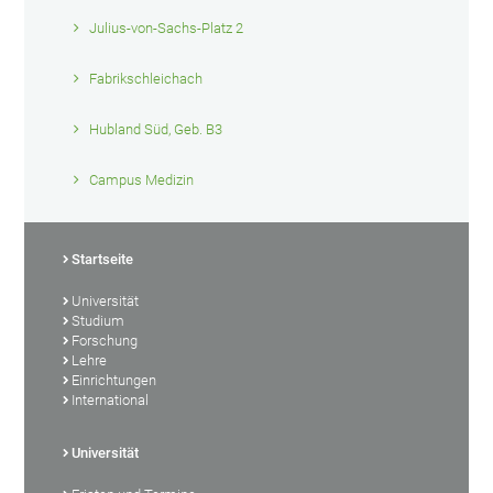
Julius-von-Sachs-Platz 2
Fabrikschleichach
Hubland Süd, Geb. B3
Campus Medizin
Startseite
Universität
Studium
Forschung
Lehre
Einrichtungen
International
Universität