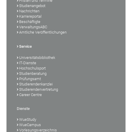
Fristen und Termine
Studienangebot
Nachrichten
Karriereportal
Beschäftigte
VerwaltungsABC
Amtliche Veröffentlichungen
Service
Universitätsbibliothek
IT-Dienste
Hochschulsport
Studienberatung
Prüfungsamt
Studierendenkanzlei
Studierendenvertretung
Career Centre
Dienste
WueStudy
WueCampus
Vorlesungsverzeichnis