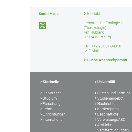
Social Media
Kontakt
Lehrstuhl für Zoologie III
(Tierökologie)
Am Hubland
97074 Würzburg
Tel.: +49 931 31-84350
E-Mail
Suche Ansprechperson
Startseite
Universität
Universität
Fristen und Termine
Studium
Studienangebot
Forschung
Nachrichten
Lehre
Karriereportal
Einrichtungen
Beschäftigte
International
VerwaltungsABC
Amtliche
Veröffentlichungen