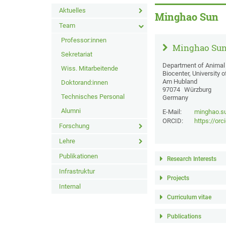
Aktuelles
Minghao Sun
Team
Professor:innen
Minghao Su
Sekretariat
Department of Animal 
Wiss. Mitarbeitende
Biocenter, University 
Am Hubland
Doktorand:innen
97074
Würzburg
Technisches Personal
Germany
Alumni
E-Mail:
minghao.s
ORCID:
https://or
Forschung
Lehre
Publikationen
Research Interests
Infrastruktur
Projects
Internal
Curriculum vitae
Publications