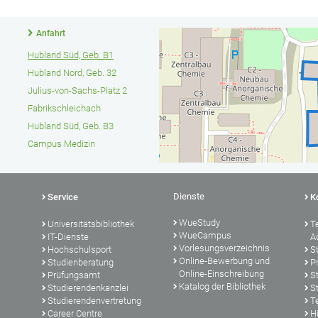
Anfahrt
Hubland Süd, Geb. B1
Hubland Nord, Geb. 32
Julius-von-Sachs-Platz 2
Fabrikschleichach
Hubland Süd, Geb. B3
Campus Medizin
Dienste
Service
K
WueStudy
Universitätsbibliothek
T
WueCampus
IT-Dienste
A
Vorlesungsverzeichnis
Hochschulsport
S
Online-Bewerbung und
Studienberatung
P
Online-Einschreibung
Prüfungsamt
S
Katalog der Bibliothek
Studierendenkanzlei
S
Studierendenvertretung
T
Career Centre
Hi