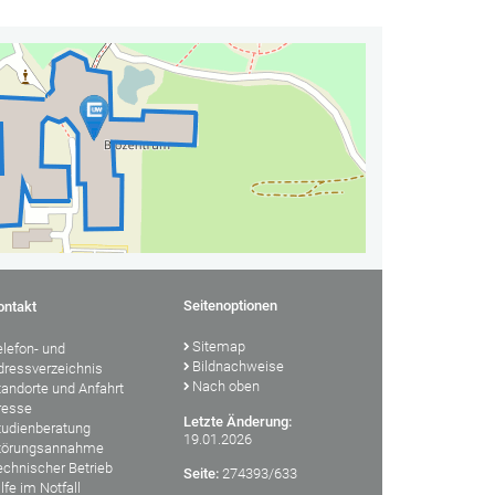
Seitenoptionen
ontakt
Sitemap
elefon- und
Bildnachweise
dressverzeichnis
Nach oben
tandorte und Anfahrt
resse
Letzte Änderung:
tudienberatung
19.01.2026
törungsannahme
echnischer Betrieb
Seite:
274393/633
lfe im Notfall