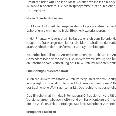
Praktika finden auf Englisch statt. Voraussetzung ist ein abg
Wisconsin beendete. Die Masterprogramme gibt es in sieben
für Biophysik.
Hoher Standard überzeugt
Im Moment studiert der angehende Biologe im ersten Semest
Labore, um sich innerhalb der Biophysik zu orientieren.
In der Pflanzenwissenschaft befasste er sich zum Beispiel d
reagieren. Ganz allgemein lernen die Masterstudierenden un
auch Methoden der Bioinformatik und Systembiologie.
Nebenbei besuchte der Amerikaner einen Deutschkurs für A
Semestern noch verbessern. Die Universität Würzburg hat ihn
die internationale Vernetzung der Uni Würzburg schaffen optim
Eine richtige Studentenstadt
Auch die Universitätsstadt Würzburg begeistert den 26-Jährig
ausgelegt und überall in der Stadt trifft man Kommilitonen.“ 
der traditionelle Weihnachtsmarkt. „Deutschland hat eine tolle 
Das Einleben hat ihm das International Office der Universität
Versicherungen abzuschließen und ein Bankkonto zu eröffnen.
die Freizeit“, erzählt der Biologie-Student. So habe er zum B
Entspannt studieren