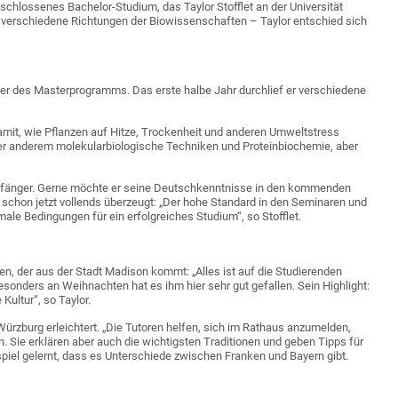
eschlossenes Bachelor-Studium, das Taylor Stofflet an der Universität
 verschiedene Richtungen der Biowissenschaften – Taylor entschied sich
er des Masterprogramms. Das erste halbe Jahr durchlief er verschiedene
amit, wie Pflanzen auf Hitze, Trockenheit und anderen Umweltstress
ter anderem molekularbiologische Techniken und Proteinbiochemie, aber
nfänger. Gerne möchte er seine Deutschkenntnisse in den kommenden
 schon jetzt vollends überzeugt: „Der hohe Standard in den Seminaren und
ale Bedingungen für ein erfolgreiches Studium“, so Stofflet.
en, der aus der Stadt Madison kommt: „Alles ist auf die Studierenden
Besonders an Weihnachten hat es ihm hier sehr gut gefallen. Sein Highlight:
Kultur“, so Taylor.
 Würzburg erleichtert. „Die Tutoren helfen, sich im Rathaus anzumelden,
 Sie erklären aber auch die wichtigsten Traditionen und geben Tipps für
eispiel gelernt, dass es Unterschiede zwischen Franken und Bayern gibt.