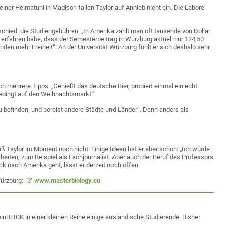
ner Heimatuni in Madison fallen Taylor auf Anhieb nicht ein. Die Labore
hied: die Studiengebühren. „In Amerika zahlt man oft tausende von Dollar
nt erfahren habe, dass der Semesterbeitrag in Würzburg aktuell nur 124,50
enden mehr Freiheit“. An der Universität Würzburg fühlt er sich deshalb sehr
h mehrere Tipps: „Genießt das deutsche Bier, probiert einmal ein echt
dingt auf den Weihnachtsmarkt."
zu befinden, und bereist andere Städte und Länder“. Denn anders als
Taylor im Moment noch nicht. Einige Ideen hat er aber schon: „Ich würde
iten, zum Beispiel als Fachjournalist. Aber auch der Beruf des Professors
ück nach Amerika geht, lässt er derzeit noch offen.
Würzburg:
www.masterbiology.eu
t einBLICK in einer kleinen Reihe einige ausländische Studierende. Bisher