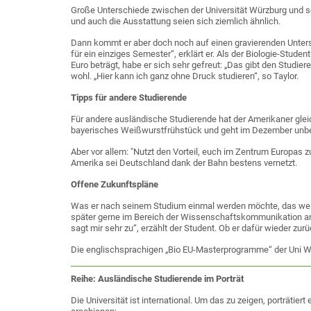
Große Unterschiede zwischen der Universität Würzburg und sei
und auch die Ausstattung seien sich ziemlich ähnlich.
Dann kommt er aber doch noch auf einen gravierenden Untersc
für ein einziges Semester“, erklärt er. Als der Biologie-Stude
Euro beträgt, habe er sich sehr gefreut: „Das gibt den Studier
wohl. „Hier kann ich ganz ohne Druck studieren“, so Taylor.
Tipps für andere Studierende
Für andere ausländische Studierende hat der Amerikaner gleic
bayerisches Weißwurstfrühstück und geht im Dezember unbe
Aber vor allem: "Nutzt den Vorteil, euch im Zentrum Europas 
Amerika sei Deutschland dank der Bahn bestens vernetzt.
Offene Zukunftspläne
Was er nach seinem Studium einmal werden möchte, das weiß 
später gerne im Bereich der Wissenschaftskommunikation arbe
sagt mir sehr zu“, erzählt der Student. Ob er dafür wieder zur
Die englischsprachigen „Bio EU-Masterprogramme“ der Uni 
Reihe: Ausländische Studierende im Porträt
Die Universität ist international. Um das zu zeigen, porträtier