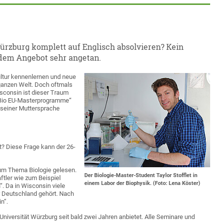
ürzburg komplett auf Englisch absolvieren? Kein
n dem Angebot sehr angetan.
ultur kennenlernen und neue
 ganzen Welt. Doch oftmals
isconsin ist dieser Traum
 „Bio EU-Masterprogramme“
n seiner Muttersprache
t? Diese Frage kann der 26-
zum Thema Biologie gelesen.
Der Biologie-Master-Student Taylor Stofflet in
ftler wie zum Beispiel
einem Labor der Biophysik. (Foto: Lena Köster)
 Da in Wisconsin viele
er Deutschland gehört. Nach
n“.
Universität Würzburg seit bald zwei Jahren anbietet. Alle Seminare und