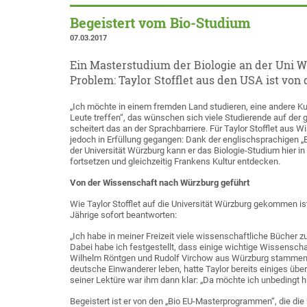
Begeistert vom Bio-Studium
07.03.2017
Ein Masterstudium der Biologie an der Uni W
Problem: Taylor Stofflet aus den USA ist vo
„Ich möchte in einem fremden Land studieren, eine andere K
Leute treffen“, das wünschen sich viele Studierende auf der
scheitert das an der Sprachbarriere. Für Taylor Stofflet aus W
jedoch in Erfüllung gegangen: Dank der englischsprachigen
der Universität Würzburg kann er das Biologie-Studium hier i
fortsetzen und gleichzeitig Frankens Kultur entdecken.
Von der Wissenschaft nach Würzburg geführt
Wie Taylor Stofflet auf die Universität Würzburg gekommen is
Jährige sofort beantworten:
„Ich habe in meiner Freizeit viele wissenschaftliche Bücher 
Dabei habe ich festgestellt, dass einige wichtige Wissenscha
Wilhelm Röntgen und Rudolf Virchow aus Würzburg stammen“.
deutsche Einwanderer leben, hatte Taylor bereits einiges üb
seiner Lektüre war ihm dann klar: „Da möchte ich unbedingt hi
Begeistert ist er von den „Bio EU-Masterprogrammen“, die die 