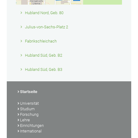
Hubland Nord, Geb. 80
Julius-von-Sachs-Platz 2
Fabrikschleichach
Hubland Süd, Geb. B2
Hubland Süd, Geb. B3
Startseite
Universität
Studium
Forschung
Lehre
Einrichtungen
International