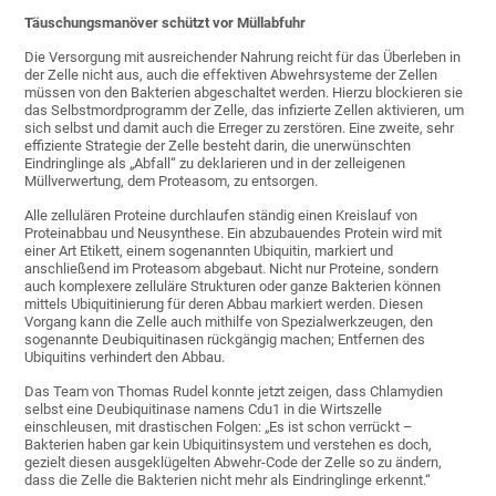
Täuschungsmanöver schützt vor Müllabfuhr
Die Versorgung mit ausreichender Nahrung reicht für das Überleben in
der Zelle nicht aus, auch die effektiven Abwehrsysteme der Zellen
müssen von den Bakterien abgeschaltet werden. Hierzu blockieren sie
das Selbstmordprogramm der Zelle, das infizierte Zellen aktivieren, um
sich selbst und damit auch die Erreger zu zerstören. Eine zweite, sehr
effiziente Strategie der Zelle besteht darin, die unerwünschten
Eindringlinge als „Abfall“ zu deklarieren und in der zelleigenen
Müllverwertung, dem Proteasom, zu entsorgen.
Alle zellulären Proteine durchlaufen ständig einen Kreislauf von
Proteinabbau und Neusynthese. Ein abzubauendes Protein wird mit
einer Art Etikett, einem sogenannten Ubiquitin, markiert und
anschließend im Proteasom abgebaut. Nicht nur Proteine, sondern
auch komplexere zelluläre Strukturen oder ganze Bakterien können
mittels Ubiquitinierung für deren Abbau markiert werden. Diesen
Vorgang kann die Zelle auch mithilfe von Spezialwerkzeugen, den
sogenannte Deubiquitinasen rückgängig machen; Entfernen des
Ubiquitins verhindert den Abbau.
Das Team von Thomas Rudel konnte jetzt zeigen, dass Chlamydien
selbst eine Deubiquitinase namens Cdu1 in die Wirtszelle
einschleusen, mit drastischen Folgen: „Es ist schon verrückt –
Bakterien haben gar kein Ubiquitinsystem und verstehen es doch,
gezielt diesen ausgeklügelten Abwehr-Code der Zelle so zu ändern,
dass die Zelle die Bakterien nicht mehr als Eindringlinge erkennt.“