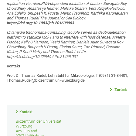
replication via microRNA-dependent inhibition of fission. Suvagata Roy
Chowdhury, Anastasija Reimer, Malvika Sharan, Vera Kozjak
‑
Pavlovic,
Ana Eulalio, Bhupesh K. Prusty, Martin Fraunholz, Karthika Karunakaran,
and Thomas Rudel The Journal or Cell Biology.
https://doi.org/10.1083/jcb.201608063
Chlamydia trachomatis-containing vacuole serves as deubiquitination
platform to stabilize Mcl-1 and to interfere with host defense. Annette
Fischer, Kelly S Harrison, Yesid Ramirez, Daniela Auer, Suvagata Roy
Chowdhury, Bhupesh K Prusty, Florian Sauer, Zoe Dimond, Caroline
Kisker, P Scott Hefty and Thomas Rudel. eLife.
http://dx.doi.org/10.7554/eLife.21465.001
Kontakt
Prof. Dr. Thomas Rudel, Lehrstuhl für Mikrobiologie, T (0931) 31-84401,
Thomas.Rudel@biozentrum.uni-wuerzburg.de
Zurück
Kontakt
Biozentrum der Universität
Würzburg
Am Hubland
97074 Würzburg