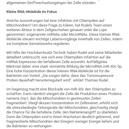
allgemeinen Stoffwechselvorgängen der Zelle stünden.
Kleine RNA-Moleküle im Fokus
Welche Auswirkungen hat eine Infektion mit Chlamydien auf
Mitochondrien? Um diese Frage zu klären, hat Rudels Team einen
weiteren Akteur in dem Zellgeschehen genauer unter die Lupe
genommen: sogenannte miRNAs oder MicroRNAs. Diese kleinen RNA-
Moleküle steuern wichtige Lebensvorgänge innerhalb von Zellen, indem
sie komplexe Gennetzwerke regulieren.
Mit Hilfe der Hochdurchsatz-Technik haben Rudel und seine Mitarbeiter
detailliert untersucht, wie sich eine Chlamydien-Infektion auf die
miRNA-Expression der befallenen Zelle auswirkt. Auffälligstes
Merkmal dabei: eine stark vermehrte Bildung der MicroRNA miR-30c-5p.
Eine hohe Konzentration dieser kleinen RNA-Moleküle ist für die
Bakterien von Vorteil: „Sie sorgen dafür, dass das Tumorsupressor-
Protein dauerhaft herunterreguliert wird“, erklärt Thomas Rudel.
Im Gegenzug macht eine Blockade von miR-30c den Chlamydien zu
schaffen. Dann nämlich steigert die Zelle die Produktion eines Proteins
namens Drp1, das die Mitochondrien in gestressten Zellen
fragmentiert. Steigt dessen Konzentration im Zellinneren, erhöht sich
die stressbedingte Teilungsrate der Mitochondrien, gleichzeitig steigt
die Chance für die befallene Zelle, den Bakterienangriff zu überleben.
Denn die Chlamydien sind in ihrem Wachstum deutlich gebremst, weil
fragmentierte Mitochondrien den Erregern weniger Energie liefern und
die Bakterien so verhungern.