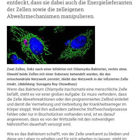
entdeckt, dass sie dabei auch die Energielieferanten
der Zellen sowie die zelleigenen
Abwehrmechanismen manipulieren.
Zwei Zellen, links nach einer Infektion mit Chlamydia-Bakterien, rechts ohne.
Obwohl beide Zellen mit einer Substanz behandelt wurden, die das
mitochondriale Netzwerk zerstört, bleibt das Netzwerk in der infizierten Zelle
intakt. (Abbildung: Suvagata Roy Chowdhury)
Wenn das Bakterium
Chlamydia trachomatis
eine menschliche Zelle
befällt, steht es vor einer großen Aufgabe: Es muss verhindern, dass
die Zelle Abwehrreaktionen oder den programmierten Zelltod einleitet
und damit die Vermehrung und Verbreitung der Krankheitserreger im
Körper stoppt. Weil ihm außerdem zahlreiche Stoffwechselprozesse
fehlen oder nur in Bruchstücken vorhanden sind, ist es darauf
angewiesen, dass es von der Wirtszelle mit den notwendigen
Nährstoffen dauerhaft versorgt wird.
Wie es das Bakterium schafft, von der Zelle unerkannt zu bleiben und
diese am Leben zu erhalten und für sich arbeiten zu lassen, steht im