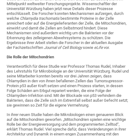
Mittelpunkt weltweiter Forschungsprojekte. Wissenschaftler der
Universität Würzburg haben jetzt neue Details dieser Prozesse
entschlüsselt. Die Forscher konnten Mechanismen aufzeigen, durch
welche
Chlamydia trachomatis
bestimmte Proteine in der Zelle
anreichert oder auf die Energielieferanten der Zelle, die Mitochondrien,
einwirkt und damit die Zellen am Selbstmord hindert. Diese
Mechanismen sind außerdem wichtig um die Bakterien vor der
Erkennung des zelleigenen Abwehrsystems zu schützen. Die
Ergebnisse ihrer Arbeit stellen die Forscher in der aktuellen Ausgabe
der Fachzeitschriften
Journal of Cell Biology
sowie
eLife
vor.
Die Rolle der Mitochondrien
Verantwortlich für diese Studie war Professor Thomas Rudel, Inhaber
des Lehrstuhls für Mikrobiologie an der Universität Würzburg. Rudel und
seine Mitarbeiter konnten bereits vor drei Jahren zeigen, dass
Chlamydien in den von ihnen befallenen Zellen das Tumorsupressor-
Protein p53 außer Kraft setzen und einen Prozess starten, in dessen
Folge Schäden am Erbgut repariert werden, die eine Folge der
Chlamydien-Infektion sind. Mit der Blockade von p53 verhindern die
Bakterien, dass die Zelle sich im Extremfall selbst außer Gefecht setzt;
sie gewinnen so Zeit für die eigene Vermehrung.
In ihrer neuen Studie haben die Mikrobiologen einen genaueren Blick
auf die Mitochondrien geworfen. „Mitochondrien spielen eine wichtige
Rolle bei der Energieversorgung und dem programmierten Zelltod“,
erklärt Thomas Rudel. Viel spreche dafür, dass Veränderungen in ihrer
Architektur und Dynamik in einem engen Zusammenhang mit den