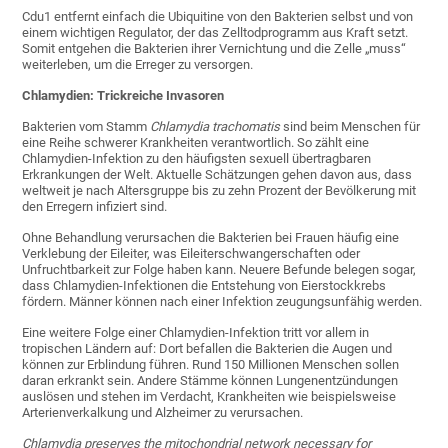
Cdu1 entfernt einfach die Ubiquitine von den Bakterien selbst und von
einem wichtigen Regulator, der das Zelltodprogramm aus Kraft setzt.
Somit entgehen die Bakterien ihrer Vernichtung und die Zelle „muss“
weiterleben, um die Erreger zu versorgen.
Chlamydien: Trickreiche Invasoren
Bakterien vom Stamm
Chlamydia trachomatis
sind beim Menschen für
eine Reihe schwerer Krankheiten verantwortlich. So zählt eine
Chlamydien-Infektion zu den häufigsten sexuell übertragbaren
Erkrankungen der Welt. Aktuelle Schätzungen gehen davon aus, dass
weltweit je nach Altersgruppe bis zu zehn Prozent der Bevölkerung mit
den Erregern infiziert sind.
Ohne Behandlung verursachen die Bakterien bei Frauen häufig eine
Verklebung der Eileiter, was Eileiterschwangerschaften oder
Unfruchtbarkeit zur Folge haben kann. Neuere Befunde belegen sogar,
dass Chlamydien-Infektionen die Entstehung von Eierstockkrebs
fördern. Männer können nach einer Infektion zeugungsunfähig werden.
Eine weitere Folge einer Chlamydien-Infektion tritt vor allem in
tropischen Ländern auf: Dort befallen die Bakterien die Augen und
können zur Erblindung führen. Rund 150 Millionen Menschen sollen
daran erkrankt sein. Andere Stämme können Lungenentzündungen
auslösen und stehen im Verdacht, Krankheiten wie beispielsweise
Arterienverkalkung und Alzheimer zu verursachen.
Chlamydia preserves the mitochondrial network necessary for