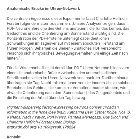
Anatomische Brücke im Uhren-Netzwerk
Die zentralen Ergebnisse dieser Experimente fasst Charlotte Helfrich-
Förster folgendermaßen zusammen: „Unsere Analysen zeigen, dass
PDF-Neurone Bereiche des Gehirns ansteuern, die für das Lernen, das
Gedächtnis und die Orientierung am Sonnenstand wichtig sind. Die
Konzentration der PDF-Proteine unterliegt dabei deutlichen
Schwankungen im Tagesverlauf mit einem absoluten Tiefstand am
frühen Morgen. Bekamen die Bienen künstliches PDF verabreicht,
verschob sich ihr typisches Bewegungsverhalten um einige Zeit nach
hinten.“
Für die Wissenschaftler ist damit klar: PDF-Uhren-Neurone bilden zum
einen die anatomische Brücke zwischen den unterschiedlichen
Schrittmacherzellen im Uhren-Netzwerk von Insekten. Darüber hinaus
übertragen sie Tag-Nacht-Informationen von der inneren Uhr zu solchen
Bereichen des Gehirns, die komplexe Verhaltensmuster steuern, wie
etwa die Orientierung nach dem Sonnenstand, das Zeitgedächtnis und
die Einteilung der Arbeit über den Tag hinweg.
Pigment-dispersing factor-expressing neurons convey circadian
information in the honeybee brain. Katharina Beer, Esther Kolbe, Noa. B.
Kahana, Nadav Yayon, Ron Weiss, Pamela Menegazzi, Guy Bloch and
Charlotte Helfrich-Förster. Open Biology.
http://dx.doi.org/10.1098/rsob.170224
Kontakt