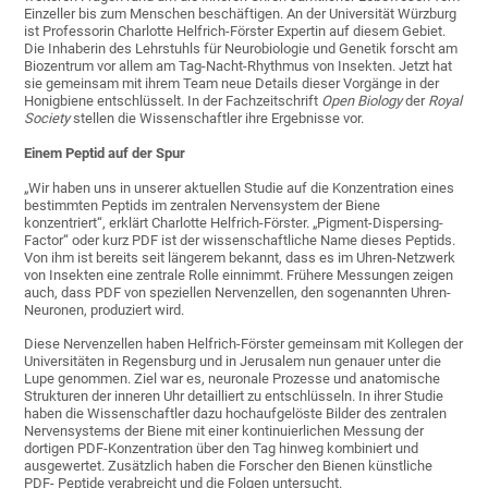
Einzeller bis zum Menschen beschäftigen. An der Universität Würzburg
ist Professorin Charlotte Helfrich-Förster Expertin auf diesem Gebiet.
Die Inhaberin des Lehrstuhls für Neurobiologie und Genetik forscht am
Biozentrum vor allem am Tag-Nacht-Rhythmus von Insekten. Jetzt hat
sie gemeinsam mit ihrem Team neue Details dieser Vorgänge in der
Honigbiene entschlüsselt. In der Fachzeitschrift
Open Biology
der
Royal
Society
stellen die Wissenschaftler ihre Ergebnisse vor.
Einem Peptid auf der Spur
„Wir haben uns in unserer aktuellen Studie auf die Konzentration eines
bestimmten Peptids im zentralen Nervensystem der Biene
konzentriert“, erklärt Charlotte Helfrich-Förster. „Pigment-Dispersing-
Factor“ oder kurz PDF ist der wissenschaftliche Name dieses Peptids.
Von ihm ist bereits seit längerem bekannt, dass es im Uhren-Netzwerk
von Insekten eine zentrale Rolle einnimmt. Frühere Messungen zeigen
auch, dass PDF von speziellen Nervenzellen, den sogenannten Uhren-
Neuronen, produziert wird.
Diese Nervenzellen haben Helfrich-Förster gemeinsam mit Kollegen der
Universitäten in Regensburg und in Jerusalem nun genauer unter die
Lupe genommen. Ziel war es, neuronale Prozesse und anatomische
Strukturen der inneren Uhr detailliert zu entschlüsseln. In ihrer Studie
haben die Wissenschaftler dazu hochaufgelöste Bilder des zentralen
Nervensystems der Biene mit einer kontinuierlichen Messung der
dortigen PDF-Konzentration über den Tag hinweg kombiniert und
ausgewertet. Zusätzlich haben die Forscher den Bienen künstliche
PDF- Peptide verabreicht und die Folgen untersucht.