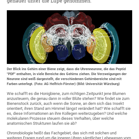
genauer unter die Lupe genommen.
Der Blick ins Gehirn einer Biene zeigt, dass die Uhrenneurone, die das Peptid
"PDF" enthalten, in viele Bereiche des Gehirns ziehen. Die Verzweigungen der
Neurone sind weiß dargestellt, die verschiedenen Gehirnbereiche sind mit
Farben unterlegt. (Foto: AG Helfrich-Förster) (Bild: Universität Würzburg)
Wie schafft es die Honigbiene, zum richtigen Zeitpunkt jene Blumen
anzusteuern, die genau dann in voller Blüte stehen? Wie findet sie zum
Bienenstock zurück, auch wenn die Sonne, an dem sich das Insekt
orientiert, ihren Stand am Himmel längst verändert hat? Wie schafft sie
es, diese Informationen an ihre Kollegen weiterzugeben? Und welche
molekularen Prozesse steuern dieses Verhalten, über welche
anatomischen Strukturen laufen sie ab?
Chronobiologie heißt das Fachgebiet, das sich mit solchen und
weiteren Fragen rund um die inneren Uhren sämtlicher Lebewesen vom