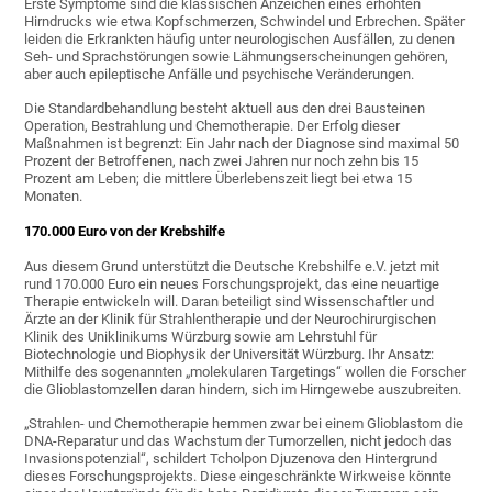
Erste Symptome sind die klassischen Anzeichen eines erhöhten
Hirndrucks wie etwa Kopfschmerzen, Schwindel und Erbrechen. Später
leiden die Erkrankten häufig unter neurologischen Ausfällen, zu denen
Seh- und Sprachstörungen sowie Lähmungserscheinungen gehören,
aber auch epileptische Anfälle und psychische Veränderungen.
Die Standardbehandlung besteht aktuell aus den drei Bausteinen
Operation, Bestrahlung und Chemotherapie. Der Erfolg dieser
Maßnahmen ist begrenzt: Ein Jahr nach der Diagnose sind maximal 50
Prozent der Betroffenen, nach zwei Jahren nur noch zehn bis 15
Prozent am Leben; die mittlere Überlebenszeit liegt bei etwa 15
Monaten.
170.000 Euro von der Krebshilfe
Aus diesem Grund unterstützt die Deutsche Krebshilfe e.V. jetzt mit
rund 170.000 Euro ein neues Forschungsprojekt, das eine neuartige
Therapie entwickeln will. Daran beteiligt sind Wissenschaftler und
Ärzte an der Klinik für Strahlentherapie und der Neurochirurgischen
Klinik des Uniklinikums Würzburg sowie am Lehrstuhl für
Biotechnologie und Biophysik der Universität Würzburg. Ihr Ansatz:
Mithilfe des sogenannten „molekularen Targetings“ wollen die Forscher
die Glioblastomzellen daran hindern, sich im Hirngewebe auszubreiten.
„Strahlen- und Chemotherapie hemmen zwar bei einem Glioblastom die
DNA-Reparatur und das Wachstum der Tumorzellen, nicht jedoch das
Invasionspotenzial“, schildert Tcholpon Djuzenova den Hintergrund
dieses Forschungsprojekts. Diese eingeschränkte Wirkweise könnte