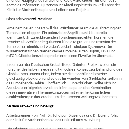
einer der Hauptgründe für die hohe Rezidivrate dieser Tumoren sein,
sagt die Professorin. Djuzenova ist Abteilungsleiterin im Zell-Labor der
Klinik für Strahlentherapie und Leiterin des Projekts.
Blockade von drei Proteinen
Mit einem neuen Ansatz will das Würzburger Team die Ausbreitung der
Tumorzellen stoppen. Ein potenzieller Angriffspunkt ist bereits
identifiziert: „In zurückliegenden Forschungsprojekten konnten drei
Proteine als Schlüsselregulatoren für die Migration und Invasion der
Tumorzellen identifiziert werden“, erklärt Tcholpon Djuzenova. Die
wissenschaftlichen Namen dieser Proteine lauten Hsp90, PI3K und
mTOR. Glioblastomzellen produzieren diese Eiweiße im Übermaß.
In dem von der Deutschen Krebshilfe geförderten Projekt wollen die
Forscher deshalb ein neues multi-modales Konzept zur Behandlung des
Glioblastoms untersuchen, indem sie diese Schlüsselproteine
gleichzeitig blockieren und so das Einwandern von Glioblastomzellen in
das umgebende Gehirn – hoffentlich – unterdrücken. Sollte sich ihr
Ansatz als erfolgreich erweisen, könnte später eine Kombination
dieses innovativen Therapiekonzeptes mit einer herkömmlichen
Strahlentherapie das Wachstum der Tumoren wirkungsvoll hemmen.
An dem Projekt sind beteiligt:
Arbeitsgruppen von Prof. Dr. Tcholpon Djuzenova und Dr. Bülent Polat
der Klinik für Strahlentherapie des Uniklinikums Würzburg
Die Arbeitsgruppe des Privatdozenten Dr. Mario Löhr von der