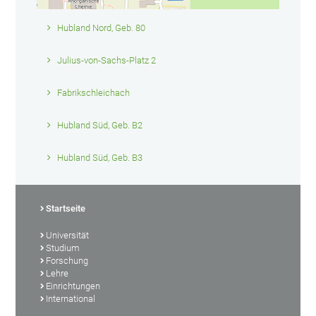
Hubland Nord, Geb. 80
Julius-von-Sachs-Platz 2
Fabrikschleichach
Hubland Süd, Geb. B2
Hubland Süd, Geb. B3
Startseite
Universität
Studium
Forschung
Lehre
Einrichtungen
International