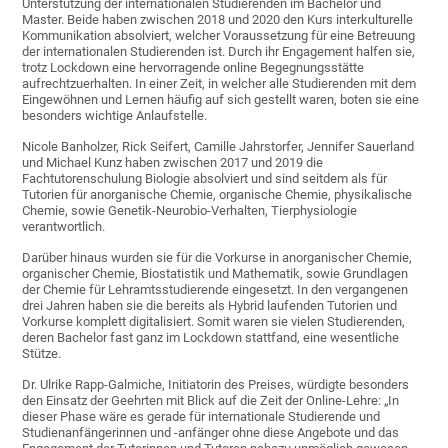
Unterstützung der internationalen Studierenden im Bachelor und
Master. Beide haben zwischen 2018 und 2020 den Kurs interkulturelle
Kommunikation absolviert, welcher Voraussetzung für eine Betreuung
der internationalen Studierenden ist. Durch ihr Engagement halfen sie,
trotz Lockdown eine hervorragende online Begegnungsstätte
aufrechtzuerhalten. In einer Zeit, in welcher alle Studierenden mit dem
Eingewöhnen und Lernen häufig auf sich gestellt waren, boten sie eine
besonders wichtige Anlaufstelle.
Nicole Banholzer, Rick Seifert, Camille Jahrstorfer, Jennifer Sauerland
und Michael Kunz haben zwischen 2017 und 2019 die
Fachtutorenschulung Biologie absolviert und sind seitdem als für
Tutorien für anorganische Chemie, organische Chemie, physikalische
Chemie, sowie Genetik-Neurobio-Verhalten, Tierphysiologie
verantwortlich.
Darüber hinaus wurden sie für die Vorkurse in anorganischer Chemie,
organischer Chemie, Biostatistik und Mathematik, sowie Grundlagen
der Chemie für Lehramtsstudierende eingesetzt. In den vergangenen
drei Jahren haben sie die bereits als Hybrid laufenden Tutorien und
Vorkurse komplett digitalisiert. Somit waren sie vielen Studierenden,
deren Bachelor fast ganz im Lockdown stattfand, eine wesentliche
Stütze.
Dr. Ulrike Rapp-Galmiche, Initiatorin des Preises, würdigte besonders
den Einsatz der Geehrten mit Blick auf die Zeit der Online-Lehre: „In
dieser Phase wäre es gerade für internationale Studierende und
Studienanfängerinnen und -anfänger ohne diese Angebote und das