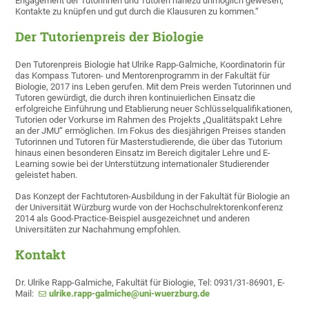
Engagement der Tutorinnen und Tutoren nahezu unmöglich gewesen,
Kontakte zu knüpfen und gut durch die Klausuren zu kommen.“
Der Tutorienpreis der Biologie
Den Tutorenpreis Biologie hat Ulrike Rapp-Galmiche, Koordinatorin für
das Kompass Tutoren- und Mentorenprogramm in der Fakultät für
Biologie, 2017 ins Leben gerufen. Mit dem Preis werden Tutorinnen und
Tutoren gewürdigt, die durch ihren kontinuierlichen Einsatz die
erfolgreiche Einführung und Etablierung neuer Schlüsselqualifikationen,
Tutorien oder Vorkurse im Rahmen des Projekts „Qualitätspakt Lehre
an der JMU“ ermöglichen. Im Fokus des diesjährigen Preises standen
Tutorinnen und Tutoren für Masterstudierende, die über das Tutorium
hinaus einen besonderen Einsatz im Bereich digitaler Lehre und E-
Learning sowie bei der Unterstützung internationaler Studierender
geleistet haben.
Das Konzept der Fachtutoren-Ausbildung in der Fakultät für Biologie an
der Universität Würzburg wurde von der Hochschulrektorenkonferenz
2014 als Good-Practice-Beispiel ausgezeichnet und anderen
Universitäten zur Nachahmung empfohlen.
Kontakt
Dr. Ulrike Rapp-Galmiche, Fakultät für Biologie, Tel: 0931/31-86901, E-
Mail:
ulrike.rapp-galmiche@uni-wuerzburg.de