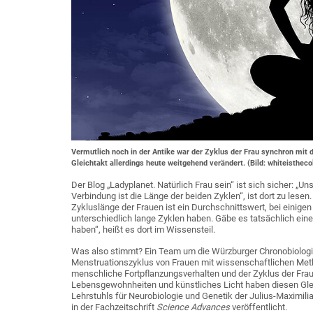
Vermutlich noch in der Antike war der Zyklus der Frau synchron mi
Gleichtakt allerdings heute weitgehend verändert. (Bild: whiteisthec
Der Blog „Ladyplanet. Natürlich Frau sein“ ist sich sicher: „U
Verbindung ist die Länge der beiden Zyklen“, ist dort zu lese
Zykluslänge der Frauen ist ein Durchschnittswert, bei einigen 
unterschiedlich lange Zyklen haben. Gäbe es tatsächlich eine
haben“, heißt es dort im Wissensteil.
Was also stimmt? Ein Team um die Würzburger Chronobiologi
Menstruationszyklus von Frauen mit wissenschaftlichen Met
menschliche Fortpflanzungsverhalten und der Zyklus der Fra
Lebensgewohnheiten und künstliches Licht haben diesen Gleic
Lehrstuhls für Neurobiologie und Genetik der Julius-Maximilia
in der Fachzeitschrift
Science Advances
veröffentlicht.