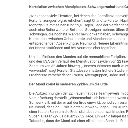
Korrelation zwischen Mondphasen, Schwangerschaft und G
„Wir kennen viele Tierarten, bei denen das Fortpflanzungsver
Fortpflanzungserfolg zu erhöhen“, sagt Charlotte Förster. Na
Mondzyklus mit seinen rund 29,5 Tagen, liege der Verdacht 
auch eine Reihe weiterer Befunde: So zeigen mehrere ältere 
schwingen, die höchste Wahrscheinlichkeit haben, schwanger
Korrelation zwischen Geburtenrate und Mondphase nach mit e
entsprechenden Absenkung zu Neumond. Neuere Erkenntnisse 
der Nacht stattfinden und bei Neumond eher tagsüber.
Um den Einfluss des Mondes auf die menschliche Fortpflanzu
und den USA den Verlauf der Menstruationszyklen von 22 Frau
Zeitraum von 32 Jahren hinweg. „Unseres Wissens nach wurde
verwendet“, sagt Förster. Stattdessen hätten frühere Studien 
Ergebnisse verschiedener Frauen, Altersgruppen, Jahre und 
Der Mond kreist in mehreren Zyklen um die Erde
Die Aufzeichnungen der 22 Frauen hat das Team jeweils mit d
Vereinfachung darstellt. „Wissenschaftlich betrachtet, weist 
Schwerkraft, mit der er auf der Erde einwirkt, periodisch ver
Neumond, der sich – mit leichten Schwankungen – im Durchsch
einer festen Bahn um die Erde; stattdessen schwankt seine Po
Süden. Dieser Zyklus dauert 27,32 Tage. Ein wenig länger ist d
Tatsache, dass der Mond auf einer elliptischen Bahn die Erde 