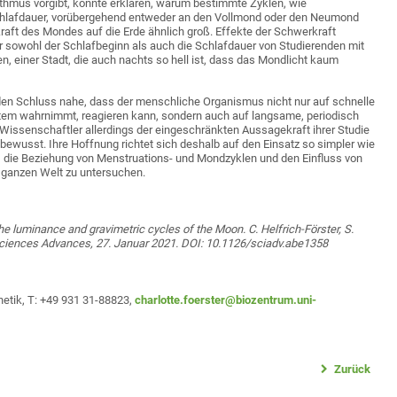
hmus vorgibt, könnte erklären, warum bestimmte Zyklen, wie
chlafdauer, vorübergehend entweder an den Vollmond oder den Neumond
kraft des Mondes auf die Erde ähnlich groß. Effekte der Schwerkraft
r sowohl der Schlafbeginn als auch die Schlafdauer von Studierenden mit
, einer Stadt, die auch nachts so hell ist, dass das Mondlicht kaum
 den Schluss nahe, dass der menschliche Organismus nicht nur auf schnelle
tem wahrnimmt, reagieren kann, sondern auch auf langsame, periodisch
Wissenschaftler allerdings der eingeschränkten Aussagekraft ihrer Studie
 bewusst. Ihre Hoffnung richtet sich deshalb auf den Einsatz so simpler wie
 die Beziehung von Menstruations- und Mondzyklen und den Einfluss von
r ganzen Welt zu untersuchen.
e luminance and gravimetric cycles of the Moon. C. Helfrich-Förster, S.
. Sciences Advances, 27. Januar 2021. DOI: 10.1126/sciadv.abe1358
enetik, T: +49 931 31-88823,
charlotte.foerster@biozentrum.uni-
Zurück