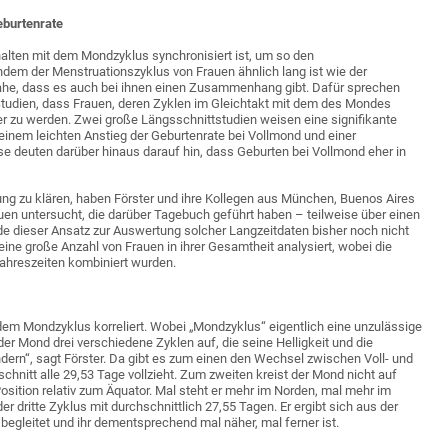
eburtenrate
halten mit dem Mondzyklus synchronisiert ist, um so den
chdem der Menstruationszyklus von Frauen ähnlich lang ist wie der
nahe, dass es auch bei ihnen einen Zusammenhang gibt. Dafür sprechen
Studien, dass Frauen, deren Zyklen im Gleichtakt mit dem des Mondes
 zu werden. Zwei große Längsschnittstudien weisen eine signifikante
inem leichten Anstieg der Geburtenrate bei Vollmond und einer
deuten darüber hinaus darauf hin, dass Geburten bei Vollmond eher in
ng zu klären, haben Förster und ihre Kollegen aus München, Buenos Aires
en untersucht, die darüber Tagebuch geführt haben – teilweise über einen
 dieser Ansatz zur Auswertung solcher Langzeitdaten bisher noch nicht
eine große Anzahl von Frauen in ihrer Gesamtheit analysiert, wobei die
Jahreszeiten kombiniert wurden.
em Mondzyklus korreliert. Wobei „Mondzyklus“ eigentlich eine unzulässige
der Mond drei verschiedene Zyklen auf, die seine Helligkeit und die
ändern“, sagt Förster. Da gibt es zum einen den Wechsel zwischen Voll- und
nitt alle 29,53 Tage vollzieht. Zum zweiten kreist der Mond nicht auf
sition relativ zum Äquator. Mal steht er mehr im Norden, mal mehr im
er dritte Zyklus mit durchschnittlich 27,55 Tagen. Er ergibt sich aus der
begleitet und ihr dementsprechend mal näher, mal ferner ist.