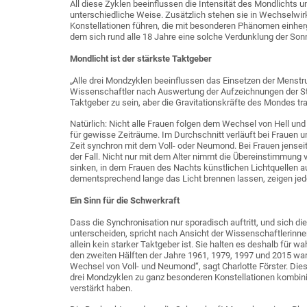
All diese Zyklen beeinflussen die Intensität des Mondlichts u
unterschiedliche Weise. Zusätzlich stehen sie in Wechselw
Konstellationen führen, die mit besonderen Phänomen einhergeh
dem sich rund alle 18 Jahre eine solche Verdunklung der Son
Mondlicht ist der stärkste Taktgeber
„Alle drei Mondzyklen beeinflussen das Einsetzen der Menstru
Wissenschaftler nach Auswertung der Aufzeichnungen der Stu
Taktgeber zu sein, aber die Gravitationskräfte des Mondes tr
Natürlich: Nicht alle Frauen folgen dem Wechsel von Hell u
für gewisse Zeiträume. Im Durchschnitt verläuft bei Frauen u
Zeit synchron mit dem Voll- oder Neumond. Bei Frauen jenseit
der Fall. Nicht nur mit dem Alter nimmt die Übereinstimmung
sinken, in dem Frauen des Nachts künstlichen Lichtquellen au
dementsprechend lange das Licht brennen lassen, zeigen jed
Ein Sinn für die Schwerkraft
Dass die Synchronisation nur sporadisch auftritt, und sich d
unterscheiden, spricht nach Ansicht der Wissenschaftlerinn
allein kein starker Taktgeber ist. Sie halten es deshalb für 
den zweiten Hälften der Jahre 1961, 1979, 1997 und 2015 wa
Wechsel von Voll- und Neumond“, sagt Charlotte Förster. Dies
drei Mondzyklen zu ganz besonderen Konstellationen kombini
verstärkt haben.