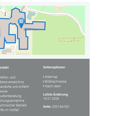
Seitenoptionen
ontakt
Sitemap
elefon- und
Bildnachweise
dressverzeichnis
Nach oben
tandorte und Anfahrt
resse
Letzte Änderung:
tudienberatung
19.01.2026
törungsannahme
echnischer Betrieb
Seite:
200144/331
lfe im Notfall