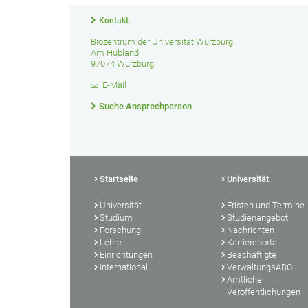
Kontakt
Biozentrum der Universität Würzburg
Am Hubland
97074 Würzburg
E-Mail
Suche Ansprechperson
Startseite
Universität
Universität
Fristen und Termine
Studium
Studienangebot
Forschung
Nachrichten
Lehre
Karriereportal
Einrichtungen
Beschäftigte
International
VerwaltungsABC
Amtliche
Veröffentlichungen