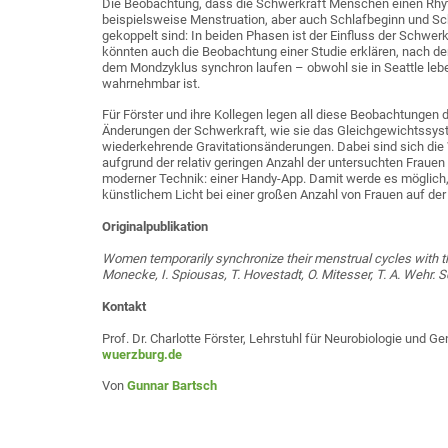
Die Beobachtung, dass die Schwerkraft Menschen einen Rhyt
beispielsweise Menstruation, aber auch Schlafbeginn und S
gekoppelt sind: In beiden Phasen ist der Einfluss der Schwer
könnten auch die Beobachtung einer Studie erklären, nach de
dem Mondzyklus synchron laufen – obwohl sie in Seattle leben
wahrnehmbar ist.
Für Förster und ihre Kollegen legen all diese Beobachtungen
Änderungen der Schwerkraft, wie sie das Gleichgewichtssys
wiederkehrende Gravitationsänderungen. Dabei sind sich die 
aufgrund der relativ geringen Anzahl der untersuchten Frauen
moderner Technik: einer Handy-App. Damit werde es möglich,
künstlichem Licht bei einer großen Anzahl von Frauen auf de
Originalpublikation
Women temporarily synchronize their menstrual cycles with th
Monecke, I. Spiousas, T. Hovestadt, O. Mitesser, T. A. Wehr
Kontakt
Prof. Dr. Charlotte Förster, Lehrstuhl für Neurobiologie und G
wuerzburg.de
Von
Gunnar Bartsch