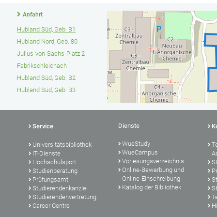
Anfahrt
Hubland Süd, Geb. B1
Hubland Nord, Geb. 80
Julius-von-Sachs-Platz 2
Fabrikschleichach
Hubland Süd, Geb. B2
Hubland Süd, Geb. B3
Dienste
Service
K
WueStudy
Universitätsbibliothek
T
WueCampus
IT-Dienste
A
Vorlesungsverzeichnis
Hochschulsport
S
Online-Bewerbung und
Studienberatung
P
Online-Einschreibung
Prüfungsamt
S
Katalog der Bibliothek
Studierendenkanzlei
S
Studierendenvertretung
T
Career Centre
Hi