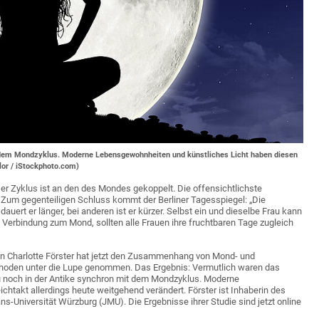
t dem Mondzyklus. Moderne Lebensgewohnheiten und künstliches Licht haben diesen
olor / iStockphoto.com)
nser Zyklus ist an den des Mondes gekoppelt. Die offensichtlichste
n. Zum gegenteiligen Schluss kommt der Berliner Tagesspiegel: „Die
dauert er länger, bei anderen ist er kürzer. Selbst ein und dieselbe Frau kann
 Verbindung zum Mond, sollten alle Frauen ihre fruchtbaren Tage zugleich
n Charlotte Förster hat jetzt den Zusammenhang von Mond- und
hoden unter die Lupe genommen. Das Ergebnis: Vermutlich waren das
u noch in der Antike synchron mit dem Mondzyklus. Moderne
htakt allerdings heute weitgehend verändert. Förster ist Inhaberin des
ns-Universität Würzburg (JMU). Die Ergebnisse ihrer Studie sind jetzt online