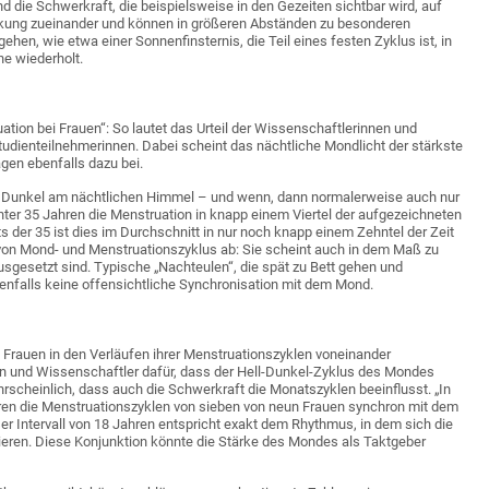
nd die Schwerkraft, die beispielsweise in den Gezeiten sichtbar wird, auf
irkung zueinander und können in größeren Abständen zu besonderen
en, wie etwa einer Sonnenfinsternis, die Teil eines festen Zyklus ist, in
ne wiederholt.
ation bei Frauen“: So lautet das Urteil der Wissenschaftlerinnen und
dienteilnehmerinnen. Dabei scheint das nächtliche Mondlicht der stärkste
agen ebenfalls dazu bei.
nd Dunkel am nächtlichen Himmel – und wenn, dann normalerweise auch nur
nter 35 Jahren die Menstruation in knapp einem Viertel der aufgezeichneten
s der 35 ist dies im Durchschnitt in nur noch knapp einem Zehntel der Zeit
 von Mond- und Menstruationszyklus ab: Sie scheint auch in dem Maß zu
sgesetzt sind. Typische „Nachteulen“, die spät zu Bett gehen und
enfalls keine offensichtliche Synchronisation mit dem Mond.
ie Frauen in den Verläufen ihrer Menstruationszyklen voneinander
en und Wissenschaftler dafür, dass der Hell-Dunkel-Zyklus des Mondes
wahrscheinlich, dass auch die Schwerkraft die Monatszyklen beeinflusst. „In
ren die Menstruationszyklen von sieben von neun Frauen synchron mit dem
er Intervall von 18 Jahren entspricht exakt dem Rhythmus, in dem sich die
eren. Diese Konjunktion könnte die Stärke des Mondes als Taktgeber