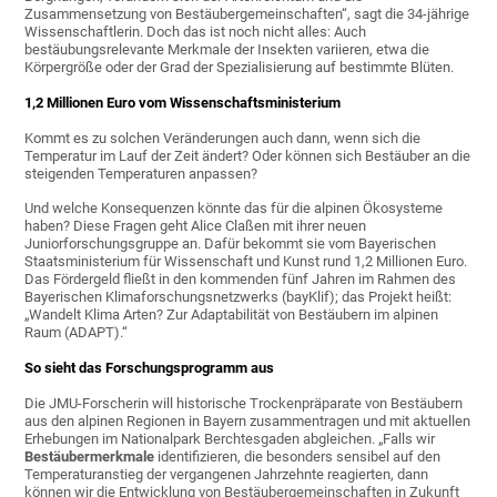
Zusammensetzung von Bestäubergemeinschaften“, sagt die 34-jährige
Wissenschaftlerin. Doch das ist noch nicht alles: Auch
bestäubungsrelevante Merkmale der Insekten variieren, etwa die
Körpergröße oder der Grad der Spezialisierung auf bestimmte Blüten.
1,2 Millionen Euro vom Wissenschaftsministerium
Kommt es zu solchen Veränderungen auch dann, wenn sich die
Temperatur im Lauf der Zeit ändert? Oder können sich Bestäuber an die
steigenden Temperaturen anpassen?
Und welche Konsequenzen könnte das für die alpinen Ökosysteme
haben? Diese Fragen geht Alice Claßen mit ihrer neuen
Juniorforschungsgruppe an. Dafür bekommt sie vom Bayerischen
Staatsministerium für Wissenschaft und Kunst rund 1,2 Millionen Euro.
Das Fördergeld fließt in den kommenden fünf Jahren im Rahmen des
Bayerischen Klimaforschungsnetzwerks (bayKlif); das Projekt heißt:
„Wandelt Klima Arten? Zur Adaptabilität von Bestäubern im alpinen
Raum (ADAPT).“
So sieht das Forschungsprogramm aus
Die JMU-Forscherin will historische Trockenpräparate von Bestäubern
aus den alpinen Regionen in Bayern zusammentragen und mit aktuellen
Erhebungen im Nationalpark Berchtesgaden abgleichen. „Falls wir
Bestäubermerkmale
identifizieren, die besonders sensibel auf den
Temperaturanstieg der vergangenen Jahrzehnte reagierten, dann
können wir die Entwicklung von Bestäubergemeinschaften in Zukunft