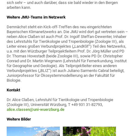
sich sehr – und auch darüber, dass sie bald wieder in den Bergen
arbeiten kann.
Weitere JMU-Teams im Netzwerk
Demnächst steht ein Kick-off-Treffen des neu eingerichteten
Bayerischen Klimanetzwerks an. Die JMU wird dort gut vertreten sein –
neben Alice Claßen ist auch Prof. Dr. Ingolf Steffan-Dewenter, Inhaber
des Lehrstuhls für Tierökologie und Tropenbiologie (Zoologie III), als
Leiter eines großen Verbundprojektes („LandKlif“) Teil des Netzwerks,
u.a. mit den Würzburger Teilprojektleitern Prof. Dr. Jörg Müller und PD
Dr. Thomas Hovestadt (beide Zoologie III), sowie PD Dr. Christopher
Conrad und Dr. Martin Wegmann (Lehrstuhl für Fernerkundung, Institut
für Geographie und Geologie). Als Teilprojektleiter eines anderen
Verbundprojektes („BLIZ“) ist auch Juliano Sarmento Cabral beteiligt,
Juniorprofessor für Ökosystemmodellierung an der Fakultät für
Biologie.
Kontakt
Dr. Alice Claßen, Lehrstuhl für Tierökologie und Tropenbiologie
(Zoologie III), Universität Würzburg, T +49 931 31-82793,
alice.classen@uni-wuerzburg.de
Weitere Bilder