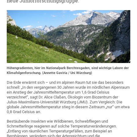
neue Juniorforschungsgruppe.
Höhengradienten, hier im Nationalpark Berchtesgaden, sind wichtige Labore der
Klimafolgenforschung. (Annette Gaviria / Uni Würzburg)
Die Erde erwärmt sich – und im alpinen Raum tut sie das besonders
schnell: „In den vergangenen 30 Jahren wurde im nördlichen Alpenraum
ein Anstieg der Jahresmitteltemperatur um 1,6 Grad Celsius
verzeichnet“, sagt Dr. Alice Claßen, Ökologin vom Biozentrum der
Julius-Maximilians-Universität Würzburg (JMU). Zum Vergleich: Die
globale Jahresmitteltemperatur stieg in diesem Zeitraum „nur“ um etwa
0,8 Grad Celsius an.
Bestäubende Insekten wie Wildbienen, Schwebfliegen und
Schmetterlinge reagieren auf solche Temperaturveränderungen.
„Entlang von räumlichen Temperaturgefällen, zum Beispiel an
Berghängen, verändern sich der Artenreichtum und die