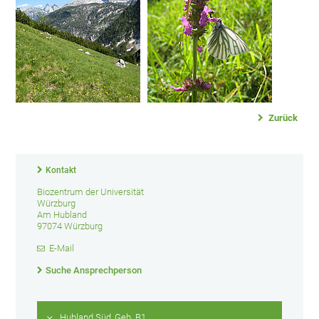
Zurück
Kontakt
Biozentrum der Universität
Würzburg
Am Hubland
97074 Würzburg
E-Mail
Suche Ansprechperson
Hubland Süd, Geb. B1