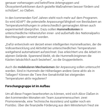
genauer vorhersagen und betroffene Artengruppen und
Ökosystemfunktionen durch gezielte Maßnahmen besser fördern und
schützen“, so Claßen.
In den kommenden fünf Jahren steht noch mehr auf dem Programm.
So wird ADAPT die potenzielle Anpassungsfähigkeit von Bestäubern an
Temperaturerhöhungen in unterschiedlich gemanagten Almen auch
experimentell überprüfen. Dazu sollen
Hummelkolonien
in
unterschiedliche Höhenstufen inner- und außerhalb des Nationalparks
Berchtesgaden versetzt werden.
„Dafür entwickeln wir derzeit einen intelligenten Hummelkasten, der die
Volksentwicklung und Aktivität bei unterschiedlichen Temperaturen
weitgehend automatisiert aufzeichnet. Das erleichtert uns die Arbeit im
alpinen Gelände. Spannend bleibt, ob die Hummelköniginnen die
Kästen tatsächlich auch beziehen“, so die Gruppenleiterin.
Auch die
molekularen
Mechanismen
der Anpassung sollen untersucht
werden. Sind in Hummeln der Höhenlagen andere Gene aktiv als in
Tallagen? Können die Tiere ihre Genaktivität bei steigenden
Temperaturen aktiv regulieren?
Forschungsgruppe ist im Aufbau
Um all diese Fragen beantworten zu können, wird sich Alice Claßen in
den kommenden Monaten ein Team zusammensuchen: zwei
Promovierende, eine Technische Assistenz und später noch ein
Postdoc. Über die finanzielle Förderung aus dem Ministerium freut sie