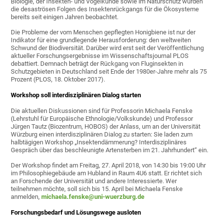
Biologie, der Insekten- und Vogelkunde sowie im Naturschutz wurden
die desaströsen Folgen des Insektenrückgangs für die Ökosysteme
bereits seit einigen Jahren beobachtet.
Die Probleme der vom Menschen gepflegten Honigbiene ist nur der
Indikator für eine grundlegende Herausforderung: den weltweiten
Schwund der Biodiversität. Darüber wird erst seit der Veröffentlichung
aktueller Forschungsergebnisse im Wissenschaftsjournal PLOS
debattiert. Demnach beträgt der Rückgang von Fluginsekten in
Schutzgebieten in Deutschland seit Ende der 1980er-Jahre mehr als 75
Prozent (PLOS, 18. Oktober 2017).
Workshop soll interdisziplinären Dialog starten
Die aktuellen Diskussionen sind für Professorin Michaela Fenske
(Lehrstuhl für Europäische Ethnologie/Volkskunde) und Professor
Jürgen Tautz (Biozentrum, HOBOS) der Anlass, um an der Universität
Würzburg einen interdisziplinären Dialog zu starten: Sie laden zum
halbtägigen Workshop „Insektendämmerung? Interdisziplinäres
Gespräch über das beschleunigte Artensterben im 21. Jahrhundert“ ein.
Der Workshop findet am Freitag, 27. April 2018, von 14:30 bis 19:00 Uhr
im Philosophiegebäude am Hubland in Raum 4U6 statt. Er richtet sich
an Forschende der Universität und andere Interessierte. Wer
teilnehmen möchte, soll sich bis 15. April bei Michaela Fenske
anmelden,
michaela.fenske@uni-wuerzburg.de
Forschungsbedarf und Lösungswege ausloten