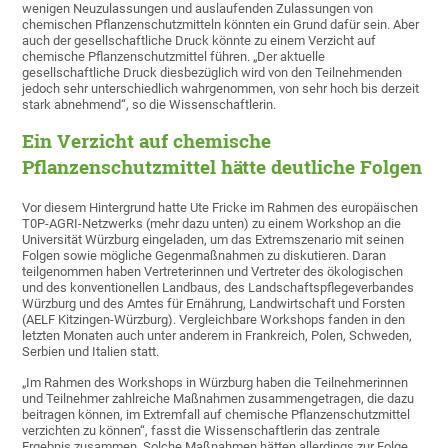
wenigen Neuzulassungen und auslaufenden Zulassungen von
chemischen Pflanzenschutzmitteln könnten ein Grund dafür sein. Aber
auch der gesellschaftliche Druck könnte zu einem Verzicht auf
chemische Pflanzenschutzmittel führen. „Der aktuelle
gesellschaftliche Druck diesbezüglich wird von den Teilnehmenden
jedoch sehr unterschiedlich wahrgenommen, von sehr hoch bis derzeit
stark abnehmend“, so die Wissenschaftlerin.
Ein Verzicht auf chemische
Pflanzenschutzmittel hätte deutliche Folgen
Vor diesem Hintergrund hatte Ute Fricke im Rahmen des europäischen
T0P-AGRI-Netzwerks (mehr dazu unten) zu einem Workshop an die
Universität Würzburg eingeladen, um das Extremszenario mit seinen
Folgen sowie mögliche Gegenmaßnahmen zu diskutieren. Daran
teilgenommen haben Vertreterinnen und Vertreter des ökologischen
und des konventionellen Landbaus, des Landschaftspflegeverbandes
Würzburg und des Amtes für Ernährung, Landwirtschaft und Forsten
(AELF Kitzingen-Würzburg). Vergleichbare Workshops fanden in den
letzten Monaten auch unter anderem in Frankreich, Polen, Schweden,
Serbien und Italien statt.
„Im Rahmen des Workshops in Würzburg haben die Teilnehmerinnen
und Teilnehmer zahlreiche Maßnahmen zusammengetragen, die dazu
beitragen können, im Extremfall auf chemische Pflanzenschutzmittel
verzichten zu können“, fasst die Wissenschaftlerin das zentrale
Ergebnis zusammen. Solche Maßnahmen hätten allerdings zur Folge,