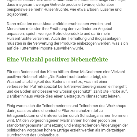
dass insgesamt weniger Getreide produziert würde, dafür aber
beispielsweise mehr Hülsenfrüchte, wie etwa Erbsen, Luzerne und
Sojabohnen.
Dann müssten neue Absatzmärkte erschlossen werden, und
Menschen müssten ihre Ernährung dem veränderten Angebot
anpassen, sprich: weniger Getreideprodukte und dafür mehr
Hülsenfrüchte verzehren. Auch die Tierhaltung und Biogasanlagen
müssten in die Verwertung der Produkte einbezogen werden, was sich
auf die Futtermittelimporte auswirken würde.
Eine Vielzahl positiver Nebeneffekte
Für den Boden und das Klima hätten diese Maßnahmen eine Vielzahl
positiver Nebeneffekte: „Die Bodenfruchtbarkeit steigt, die
Wasserhaltefähigkeit des Bodens nimmt zu, was mit einer
verbesserten Pufferkapazität bei Extremwetterereignissen einhergeht,
und die Böden sind besser vor Erosion geschützt“, zählt Ute Fricke auf.
Darüber hinaus würde dies einen Beitrag zum Klimaschutz leisten.
Einig waren sich die Teilnehmerinnen und Teilnehmer des Workshops
darin, dass es ohne chemische Pflanzenschutzmittel zu
Ertragseinbußen und Ernteverlusten durch Schadorganismen kommen
wird. Mit den vorgeschlagenen Maßnahmen könnten jedoch bei
standortangepasster Umsetzung und entsprechenden Änderungen der
politischen Vorgaben höhere Erträge erzielt werden als im derzeitigen
Durchschnitt des Biolandbaus.