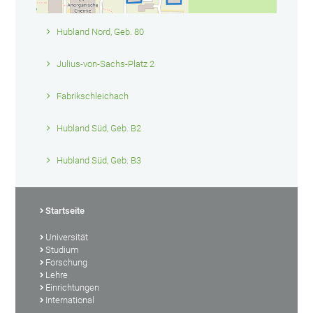
Hubland Nord, Geb. 80
Julius-von-Sachs-Platz 2
Fabrikschleichach
Hubland Süd, Geb. B2
Hubland Süd, Geb. B3
Startseite
Universität
Studium
Forschung
Lehre
Einrichtungen
International