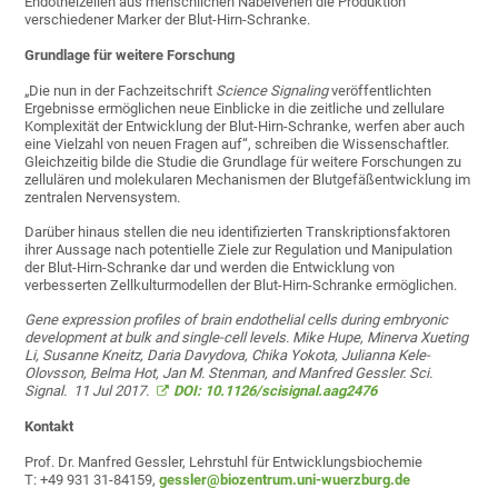
Endothelzellen aus menschlichen Nabelvenen die Produktion
verschiedener Marker der Blut-Hirn-Schranke.
Grundlage für weitere Forschung
„Die nun in der Fachzeitschrift
Science Signaling
veröffentlichten
Ergebnisse ermöglichen neue Einblicke in die zeitliche und zellulare
Komplexität der Entwicklung der Blut-Hirn-Schranke, werfen aber auch
eine Vielzahl von neuen Fragen auf“, schreiben die Wissenschaftler.
Gleichzeitig bilde die Studie die Grundlage für weitere Forschungen zu
zellulären und molekularen Mechanismen der Blutgefäßentwicklung im
zentralen Nervensystem.
Darüber hinaus stellen die neu identifizierten Transkriptionsfaktoren
ihrer Aussage nach potentielle Ziele zur Regulation und Manipulation
der Blut-Hirn-Schranke dar und werden die Entwicklung von
verbesserten Zellkulturmodellen der Blut-Hirn-Schranke ermöglichen.
Gene expression profiles of brain endothelial cells during embryonic
development at bulk and single-cell levels. Mike Hupe, Minerva Xueting
Li, Susanne Kneitz, Daria Davydova, Chika Yokota, Julianna Kele-
Olovsson, Belma Hot, Jan M. Stenman, and Manfred Gessler. Sci.
Signal. 11 Jul 2017.
DOI: 10.1126/scisignal.aag2476
Kontakt
Prof. Dr. Manfred Gessler, Lehrstuhl für Entwicklungsbiochemie
T: +49 931 31-84159,
gessler@biozentrum.uni-wuerzburg.de