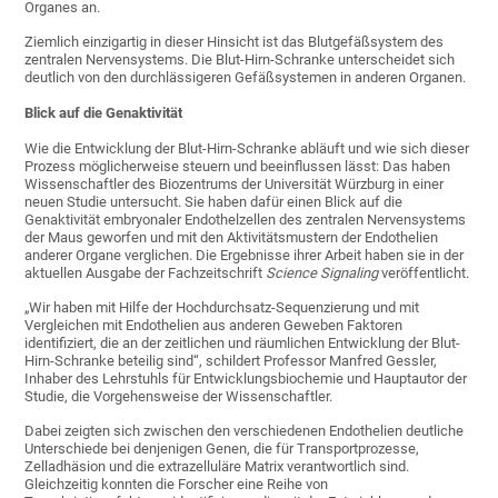
Organes an.
Ziemlich einzigartig in dieser Hinsicht ist das Blutgefäßsystem des
zentralen Nervensystems. Die Blut-Hirn-Schranke unterscheidet sich
deutlich von den durchlässigeren Gefäßsystemen in anderen Organen.
Blick auf die Genaktivität
Wie die Entwicklung der Blut-Hirn-Schranke abläuft und wie sich dieser
Prozess möglicherweise steuern und beeinflussen lässt: Das haben
Wissenschaftler des Biozentrums der Universität Würzburg in einer
neuen Studie untersucht. Sie haben dafür einen Blick auf die
Genaktivität embryonaler Endothelzellen des zentralen Nervensystems
der Maus geworfen und mit den Aktivitätsmustern der Endothelien
anderer Organe verglichen. Die Ergebnisse ihrer Arbeit haben sie in der
aktuellen Ausgabe der Fachzeitschrift
Science Signaling
veröffentlicht.
„Wir haben mit Hilfe der Hochdurchsatz-Sequenzierung und mit
Vergleichen mit Endothelien aus anderen Geweben Faktoren
identifiziert, die an der zeitlichen und räumlichen Entwicklung der Blut-
Hirn-Schranke beteilig sind“, schildert Professor Manfred Gessler,
Inhaber des Lehrstuhls für Entwicklungsbiochemie und Hauptautor der
Studie, die Vorgehensweise der Wissenschaftler.
Dabei zeigten sich zwischen den verschiedenen Endothelien deutliche
Unterschiede bei denjenigen Genen, die für Transportprozesse,
Zelladhäsion und die extrazelluläre Matrix verantwortlich sind.
Gleichzeitig konnten die Forscher eine Reihe von