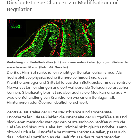
Dies bietet neue Chancen zur Modifikation und
Regulation.
Verteilung von Endothelzellen (rot) und neuronalen Zellen (grün) im Gehirn der
erwachsenen Maus. (Foto: AG Gessler)
Die Blut-Hirn-Schranke ist ein wichtiger Schutzmechanismus: Als
hochselektive physikalische Barriere verhindert sie, dass
Krankheitserreger und Giftstoffe aus dem Blutkreislauf in das zentrale
Nervensystem eindringen und dort verheerende Schäden verursachen
können. Gleichzeitig bremst sie aber auch viele Medikamente aus –
was die Behandlung von Krankheiten wie einem Schlaganfall,
Hirntumoren oder Ödemen deutlich erschwert.
Zentrale Bausteine der Blut-Hirn-Schranke sind sogenannte
Endothelzellen. Diese kleiden die Innenseite der Blutgefäße aus und
blockieren mehr oder weniger den Austausch von Stoffen durch die
Gefäßwand hindurch. Dabei ist Endothel nicht gleich Endothel. Denn
obwohl sich alle Blutgefäße bestimmte Merkmale teilen, passt sich
das Endothel spezifisch an die Bedürfnisse des zu versorgenden