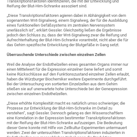
Transkriptionsfaktoren identifizieren, die mit der Entwicklung und
Reifung der Blut-Hirn-Schranke assoziiert sind.
„Diese Transkriptionsfaktoren agieren dabei in Abhängigkeit von dem
sogenannten Wnt-Signalweg, einem Signalweg, der für die Ausbildung
eines funktionellen Gefäßsystems im zentralen Nervensystem
unerlässlich ist“, erklärt Gessler. Gleichzeitig ließen die Ergebnisse
jedoch den Schluss zu, dass der Wnt-Signalweg zwar die Reifung und
Aufrechterhaltung der Blut-Hirn-Schranke vorantreibt, nicht aber die für
das Gehirn spezifische Entwicklung der Blutgefäße in Gang setzt.
Überraschende Unterschiede zwischen einzelnen Zellen
Weil die Analyse der Endothelzellen eines gesamten Organs immer nur
einen Mittelwert für die Expression einzelner Gene liefert und somit
keine Rückschlüsse auf den Funktionszustand einzelner Zellen erlaubt,
haben die Würzburger Biochemiker weitere Experimente durchgeführt.
Bei der Untersuchung von sortierten Einzelzellen aus dem Gehirn
stießen sie auf unerwartete hohe Unterschiede bei der Genexpression
zwischen einzelnen Endothelzellen.
„Diese erhöhte Komplexität macht es natürlich umso schwieriger, die
Prozesse zur Entwicklung der Blut-Hirn-Schranke im Detail zu
verstehen“, sagt Gessler. Dennoch gelang es den Wissenschaftlern
eine Korrelation in der Expression bestimmter Transkriptionsfaktoren
mit der Reifung der Blut-Hirn-Schranke aufzuzeigen. Die Bedeutung
dieser Gene konnte mit Hilfe von Zellkultur-Experimenten untermauert
werden: Zwei der untersuchten Transkriptionsfaktoren induzierten in