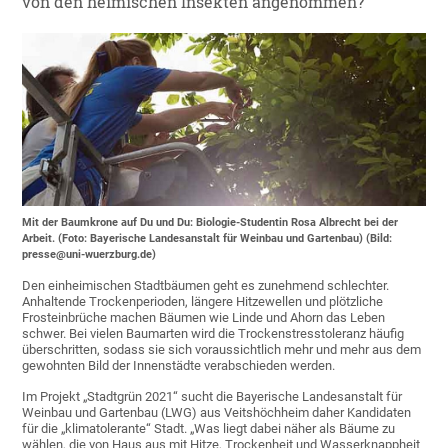
von den heimischen Insekten angenommen?
Mit der Baumkrone auf Du und Du: Biologie-Studentin Rosa Albrecht bei der
Arbeit. (Foto: Bayerische Landesanstalt für Weinbau und Gartenbau) (Bild:
presse@uni-wuerzburg.de)
Den einheimischen Stadtbäumen geht es zunehmend schlechter.
Anhaltende Trockenperioden, längere Hitzewellen und plötzliche
Frosteinbrüche machen Bäumen wie Linde und Ahorn das Leben
schwer. Bei vielen Baumarten wird die Trockenstresstoleranz häufig
überschritten, sodass sie sich voraussichtlich mehr und mehr aus dem
gewohnten Bild der Innenstädte verabschieden werden.
Im Projekt „Stadtgrün 2021“ sucht die Bayerische Landesanstalt für
Weinbau und Gartenbau (LWG) aus Veitshöchheim daher Kandidaten
für die „klimatolerante“ Stadt. „Was liegt dabei näher als Bäume zu
wählen, die von Haus aus mit Hitze, Trockenheit und Wasserknappheit