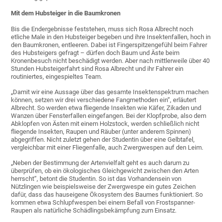
Mit dem Hubsteiger in die Baumkronen
Bis die Endergebnisse feststehen, muss sich Rosa Albrecht noch
etliche Male in den Hubsteiger begeben und ihre Insektenfallen, hoch in
den Baumkronen, entleeren. Dabei ist Fingerspitzengefühl beim Fahrer
des Hubsteigers gefragt – dürfen doch Baum und Äste beim
Kronenbesuch nicht beschädigt werden. Aber nach mittlerweile über 40
Stunden Hubsteigerfahrt sind Rosa Albrecht und ihr Fahrer ein
routiniertes, eingespieltes Team.
„Damit wir eine Aussage über das gesamte Insektenspektrum machen
können, setzen wir drei verschiedene Fangmethoden ein“, erläutert
Albrecht. So werden etwa fliegende Insekten wie Käfer, Zikaden und
Wanzen über Fensterfallen eingefangen. Bei der Klopfprobe, also dem
Abklopfen von Ästen mit einem Holzstock, werden schließlich nicht
fliegende Insekten, Raupen und Räuber (unter anderem Spinnen)
abgegriffen. Nicht zuletzt gehen der Studentin über eine Gelbtafel,
vergleichbar mit einer Fliegenfalle, auch Zwergwespen auf den Leim.
„Neben der Bestimmung der Artenvielfalt geht es auch darum zu
überprüfen, ob ein ökologisches Gleichgewicht zwischen den Arten
herrscht“, betont die Studentin. So ist das Vorhandensein von
Nützlingen wie beispielsweise der Zwergwespe ein gutes Zeichen
dafür, dass das hauseigene Ökosystem des Baumes funktioniert. So
kommen etwa Schlupfwespen bei einem Befall von Frostspanner-
Raupen als natürliche Schädlingsbekämpfung zum Einsatz.