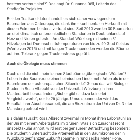
bestens vertraut sind?“ Das sagt Dr. Susanne Böll, Leiterin des
Stadtgrün-Projektes.
Bei den Testkandidaten handelt es sich daher vorwiegend um
Baumarten aus Osteuropa, die dank ihrer kontinentalen Herkunft mit
diesen Extremen bestens vertraut sind. Seit 2010 werden 30 Baumarten
an drei klimatisch unterschiedlichen Standorten in Deutschland auf
Herz und Nieren getestet. Am Standort Würzburg mit seinen 31
Hitzetagen bei Durchschnittstemperaturen von bis zu 40 Grad Celsius
(Werte von 2015) und mit langen Trockenperioden werden die Bäume
auf ihre Toleranz gegen Trockenstress geprüft.
Auch die Ökologie muss stimmen
Doch sind die nicht heimischen Stadtbäume „ökologische Wüsten“?
Leben in der Baumkrone einer heimischen Linde mehr Arten als in der
Baumkrone der osteuropäischen Silberlinde? Genau das will Biologie-
Studentin Rosa Albrecht von der Universität Würzburg in ihrer
Masterarbeit herausfinden. „Bisher gibt es dazu keinerlei
Vergleichswerte“, so die 26-jährige. Umso spannender wird das
Resultat ihrer Abschlussarbeit, die am Biozentrum der Uni von Dr. Dieter
Mahsberg betreut wird.
Bis dahin tauscht Rosa Albrecht zweimal im Monat ihren Laborstuhl an
der Uni mit einem Arbeitsplatz im Grünen. Was sich zunächst recht
unspektakulär anhört, wird erst bei genauerer Betrachtung besonders:
Die Studentin untersucht die Artenvielfalt in den Baumkronen der in
Würzburg gepflanzten Zukunftsbäume in rund sechs Meter Höhe.