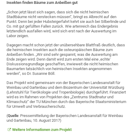
Insekten finden Bäume zum Anbeißen gut
„Schon jetzt lässt sich sagen, dass sich die nicht heimischen
Stadtbäume nicht verstecken müssen“, bringt es Albrecht auf den
Punkt. Denn bei jeder Hubsteigerfahrt kehrt sie auch bei Silberlinde und
Co. mit gut gefüllten Fallen zurück. Wie artenreich das Endergebnis
letztendlich ausfallen wird, wird sich erst nach der Auswertung im
Labor zeigen.
Dagegen macht schon jetzt der unübersehbare Blattfraß deutlich, dass
die heimischen Insekten auch die osteuropäischen Bäume zum
Anbeißen finden. „Wir sind sehr gespannt, was die Auswertung am
Ende zeigen wird. Denn damit wird zum ersten Mal eine ‚echte‘
Diskussionsgrundlage geschaffen, inwieweit die nicht heimischen
Baumarten tatsächlich von heimischen Insekten angenommen
werden“, so Dr. Susanne Böll.
Das Projekt wird gemeinsam von der Bayerischen Landesanstalt für
Weinbau und Gartenbau und dem Biozentrum der Universität Würzburg
(Lehrstuhl für Tierökologie und Tropenbiologie) durchgeführt. Finanziert
wird es im Rahmen von Projekten des „Zentrums Stadtnatur und
Klimaschutz“ der TU München durch das Bayerische Staatsministerium
für Umwelt und Verbraucherschutz.
(
Quelle
: Pressemitteilung der Bayerischen Landesanstalt für Weinbau
und Gartenbau, 10. August 2017)
Weitere Informationen zum Projekt