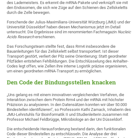
des Lademeisters. Es erkennt die mRNA-Pakete und verknüpft sie mit
den Endosomen, die sich wie Züge auf den Schienen des Zellskeletts
durch die Zelle bewegen.
Forschende der Julius-Maximilians-Universität Würzburg (JMU) und der
Universität Düsseldorf haben diesen Mechanismus jetzt im Detail
untersucht. Die Ergebnisse sind im renommierten Fachmagazin
Nucleic
Acids Research
erschienen.
Das Forschungsteam stellte fest, dass Rrm4 insbesondere die
Bauanleitungen für das Zellskelett selbst transportiert. Ist dieser
Transport gestört, verliert der Pilz seine Orientierung: Statt geordneter
Pilzfäden entstehen Fehlbildungen. Die Entschlüsselung des Anhalter-
Codes legt offen, wie Zellen ihre interne Logistik präzise organisieren,
um einen geordneten mRNA-Transport zu ermöglichen.
Den Code der Bindungsstellen knacken
„Uns gelang es mit einem innovativen vergleichenden Verfahren, die
Interaktion zwischen dem Protein Rrm4 und der mRNA mit höchster
Präzision zu analysieren. In den Datensätzen konnten wir über 50.000
Bindestellen identifizieren“, so Professorin Kathi Zarnack, Inhaberin des
JMU-Lehrstuhls für Bioinformatik II und Studienleiterin zusammen mit
Professor Michael Feldbrügge, Mikrobiologe an der Uni Düsseldorf.
Die entscheidende Herausforderung bestand darin, den funktionalen
Code dieser Bindestellen zu entschlüsseln. Die Analyse der drei