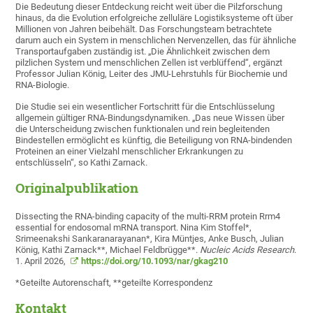
Die Bedeutung dieser Entdeckung reicht weit über die Pilzforschung
hinaus, da die Evolution erfolgreiche zelluläre Logistiksysteme oft über
Millionen von Jahren beibehält. Das Forschungsteam betrachtete
darum auch ein System in menschlichen Nervenzellen, das für ähnliche
Transportaufgaben zuständig ist. „Die Ähnlichkeit zwischen dem
pilzlichen System und menschlichen Zellen ist verblüffend“, ergänzt
Professor Julian König, Leiter des JMU-Lehrstuhls für Biochemie und
RNA-Biologie.
Die Studie sei ein wesentlicher Fortschritt für die Entschlüsselung
allgemein gültiger RNA-Bindungsdynamiken. „Das neue Wissen über
die Unterscheidung zwischen funktionalen und rein begleitenden
Bindestellen ermöglicht es künftig, die Beteiligung von RNA-bindenden
Proteinen an einer Vielzahl menschlicher Erkrankungen zu
entschlüsseln“, so Kathi Zarnack.
Originalpublikation
Dissecting the RNA-binding capacity of the multi-RRM protein Rrm4
essential for endosomal mRNA transport. Nina Kim Stoffel*,
Srimeenakshi Sankaranarayanan*, Kira Müntjes, Anke Busch, Julian
König, Kathi Zarnack**, Michael Feldbrügge**.
Nucleic Acids Research
.
1. April 2026,
https://doi.org/10.1093/nar/gkag210
*Geteilte Autorenschaft, **geteilte Korrespondenz
Kontakt