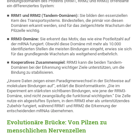
Bindungsdomänen des Proteins (RRM1, RRM2 und RRM3) offenbarte
ein differenziertes System:
RRM1 und RRM2 (Tandem-Domänen):
Sie bilden den essenziellen
Kern des Transportsystems. Bindestellen, die primär von diesen
Domänen erkannt werden, sind für das zielgerichtete Wachstum der
Pilzzelle wichtig.
RRM3-Domäne:
Sie erkennt das Motiv, das wie eine Postleitzahl auf
der mRNA fungiert. Obwohl diese Domäne mit mehr als 10.000
identifizierten Stellen die meisten Bindungen eingeht, erwies sie sich
für das grundlegende Wachstum als weitgehend entbehrlich.
Kooperatives Zusammenspiel:
RRM3 kann die beiden Tandem-
Domänen bei der Erkennung wichtiger Ziele unterstützen, um die
Bindung zu stabilisieren.
„Unsere Daten zeigen einen Paradigmenwechsel in der Sichtweise auf
molekulare Bindungen auf“, erklärt die Bioinformatikerin. „Die im
Experiment am stärksten sichtbaren Bindungen, wie jene der RRM3-
Domäne, sind nicht zwangsläufig die funktional wichtigsten.“ Die Zelle
nutze ein abgestuftes System, in dem RRM3 eher als unterstützendes
Zubehör fungiert, während RRM1 und RRM2 die Erkennung der
entscheidenden mRNAs übernehmen.
Evolutionäre Brücke: Von Pilzen zu
menschlichen Nervenzellen