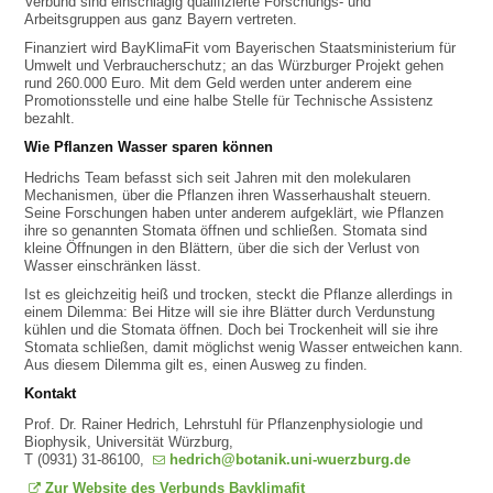
Verbund sind einschlägig qualifizierte Forschungs- und
Arbeitsgruppen aus ganz Bayern vertreten.
Finanziert wird BayKlimaFit vom Bayerischen Staatsministerium für
Umwelt und Verbraucherschutz; an das Würzburger Projekt gehen
rund 260.000 Euro. Mit dem Geld werden unter anderem eine
Promotionsstelle und eine halbe Stelle für Technische Assistenz
bezahlt.
Wie Pflanzen Wasser sparen können
Hedrichs Team befasst sich seit Jahren mit den molekularen
Mechanismen, über die Pflanzen ihren Wasserhaushalt steuern.
Seine Forschungen haben unter anderem aufgeklärt, wie Pflanzen
ihre so genannten Stomata öffnen und schließen. Stomata sind
kleine Öffnungen in den Blättern, über die sich der Verlust von
Wasser einschränken lässt.
Ist es gleichzeitig heiß und trocken, steckt die Pflanze allerdings in
einem Dilemma: Bei Hitze will sie ihre Blätter durch Verdunstung
kühlen und die Stomata öffnen. Doch bei Trockenheit will sie ihre
Stomata schließen, damit möglichst wenig Wasser entweichen kann.
Aus diesem Dilemma gilt es, einen Ausweg zu finden.
Kontakt
Prof. Dr. Rainer Hedrich, Lehrstuhl für Pflanzenphysiologie und
Biophysik, Universität Würzburg,
T (0931) 31-86100,
hedrich@botanik.uni-wuerzburg.de
Zur Website des Verbunds Bayklimafit