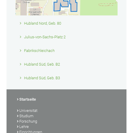
Hubland Nord, Geb. 80
Julius-von-Sachs-Platz 2
Fabrikschleichach
Hubland Süd, Geb. B2
Hubland Süd, Geb. B3
Startseite
Universität
Studium
Forschung
Lehre
Einrichtungen