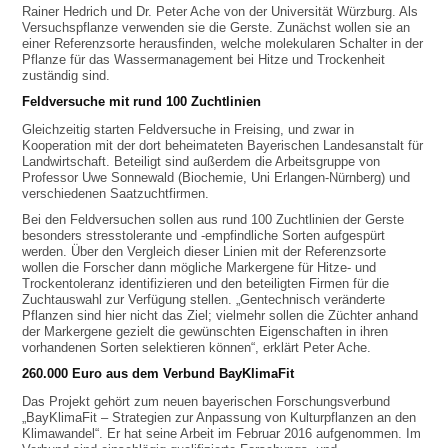
Rainer Hedrich und Dr. Peter Ache von der Universität Würzburg. Als
Versuchspflanze verwenden sie die Gerste. Zunächst wollen sie an
einer Referenzsorte herausfinden, welche molekularen Schalter in der
Pflanze für das Wassermanagement bei Hitze und Trockenheit
zuständig sind.
Feldversuche mit rund 100 Zuchtlinien
Gleichzeitig starten Feldversuche in Freising, und zwar in
Kooperation mit der dort beheimateten Bayerischen Landesanstalt für
Landwirtschaft. Beteiligt sind außerdem die Arbeitsgruppe von
Professor Uwe Sonnewald (Biochemie, Uni Erlangen-Nürnberg) und
verschiedenen Saatzuchtfirmen.
Bei den Feldversuchen sollen aus rund 100 Zuchtlinien der Gerste
besonders stresstolerante und -empfindliche Sorten aufgespürt
werden. Über den Vergleich dieser Linien mit der Referenzsorte
wollen die Forscher dann mögliche Markergene für Hitze- und
Trockentoleranz identifizieren und den beteiligten Firmen für die
Zuchtauswahl zur Verfügung stellen. „Gentechnisch veränderte
Pflanzen sind hier nicht das Ziel; vielmehr sollen die Züchter anhand
der Markergene gezielt die gewünschten Eigenschaften in ihren
vorhandenen Sorten selektieren können“, erklärt Peter Ache.
260.000 Euro aus dem Verbund BayKlimaFit
Das Projekt gehört zum neuen bayerischen Forschungsverbund
„BayKlimaFit – Strategien zur Anpassung von Kulturpflanzen an den
Klimawandel“. Er hat seine Arbeit im Februar 2016 aufgenommen. Im