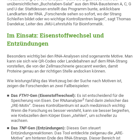
unübersichtlichen „Buchstaben-Salat“ aus den RNA-Bausteinen A, C, G
und U dar. Stattdessen erstellt das Programm bunte, anklickbare
Landkarten der RNA. „Forschende sehen so sofort, wo der Strang
Schleifen bildet oder wo wichtige Kontrollzentren liegen“, sagt Thomas
Dandekar, Leiter des JMU-Lehrstuhls für Bioinformatik.
Im Einsatz: Eisenstoffwechsel und
Entzündungen
Besonders wichtig bei den RNA-Analysen sind sogenannte Motive. Man
kann sie sich wie QR-Codes oder Landebahnen auf dem RNA-Strang
vorstellen, die von der Zellmaschinerie gescannt werden, damit
Proteine genau an der richtigen Stelle andocken können.
Wie leistungsfähig das Werkzeug bei der Suche nach Motiven ist,
zeigen die Forschenden an zwei Fallbeispielen:
Das
FTH1
-Gen (Eisenstoffwechsel):
Es ist entscheidend für die
3
Speicherung von Eisen. Der RNAanalyzer
fand darin zielsicher das
„IRE-Motiv“. Dieses Kontrollzentrum ist auch medizinisch wichtig:
Wenn die Forschung es besser versteht, kann sie besser begreifen,
wie Krebszellen dem Körper Eisen „stehlen“, um schneller zu
wachsen.
Das
TNF
-Gen (Entzündungen):
Dieses Gen steuert
Entzündungsreaktionen. Das Tool entdeckte zielgenau die „ARE-
Motive“ am hinteren Ende des RNA-Strangs. Dieser Bereich ist