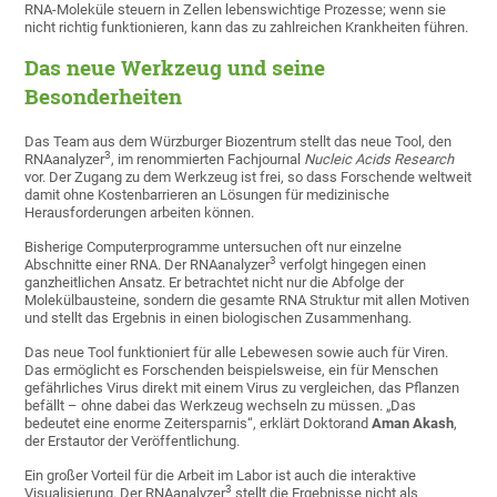
RNA-Moleküle steuern in Zellen lebenswichtige Prozesse; wenn sie
nicht richtig funktionieren, kann das zu zahlreichen Krankheiten führen.
Das neue Werkzeug und seine
Besonderheiten
Das Team aus dem Würzburger Biozentrum stellt das neue Tool, den
3
RNAanalyzer
, im renommierten Fachjournal
Nucleic Acids Research
vor. Der Zugang zu dem Werkzeug ist frei, so dass Forschende weltweit
damit ohne Kostenbarrieren an Lösungen für medizinische
Herausforderungen arbeiten können.
Bisherige Computerprogramme untersuchen oft nur einzelne
3
Abschnitte einer RNA. Der RNAanalyzer
verfolgt hingegen einen
ganzheitlichen Ansatz. Er betrachtet nicht nur die Abfolge der
Molekülbausteine, sondern die gesamte RNA Struktur mit allen Motiven
und stellt das Ergebnis in einen biologischen Zusammenhang.
Das neue Tool funktioniert für alle Lebewesen sowie auch für Viren.
Das ermöglicht es Forschenden beispielsweise, ein für Menschen
gefährliches Virus direkt mit einem Virus zu vergleichen, das Pflanzen
befällt – ohne dabei das Werkzeug wechseln zu müssen. „Das
bedeutet eine enorme Zeitersparnis“, erklärt Doktorand
Aman Akash
,
der Erstautor der Veröffentlichung.
Ein großer Vorteil für die Arbeit im Labor ist auch die interaktive
3
Visualisierung. Der RNAanalyzer
stellt die Ergebnisse nicht als