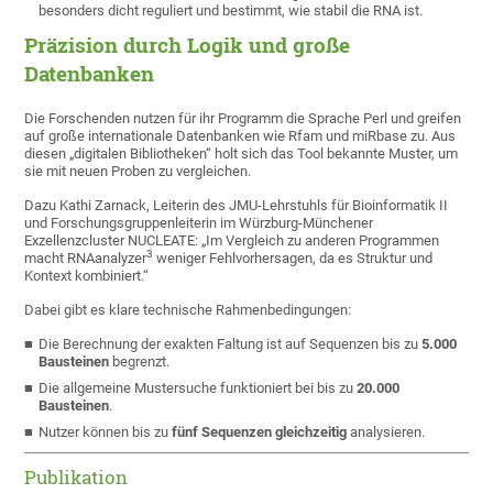
besonders dicht reguliert und bestimmt, wie stabil die RNA ist.
Präzision durch Logik und große
Datenbanken
Die Forschenden nutzen für ihr Programm die Sprache Perl und greifen
auf große internationale Datenbanken wie Rfam und miRbase zu. Aus
diesen „digitalen Bibliotheken“ holt sich das Tool bekannte Muster, um
sie mit neuen Proben zu vergleichen.
Dazu Kathi Zarnack, Leiterin des JMU-Lehrstuhls für Bioinformatik II
und Forschungsgruppenleiterin im Würzburg-Münchener
Exzellenzcluster NUCLEATE: „Im Vergleich zu anderen Programmen
3
macht RNAanalyzer
weniger Fehlvorhersagen, da es Struktur und
Kontext kombiniert.“
Dabei gibt es klare technische Rahmenbedingungen:
Die Berechnung der exakten Faltung ist auf Sequenzen bis zu
5.000
Bausteinen
begrenzt.
Die allgemeine Mustersuche funktioniert bei bis zu
20.000
Bausteinen
.
Nutzer können bis zu
fünf Sequenzen gleichzeitig
analysieren.
Publikation