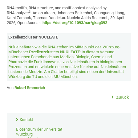
RNA motifs, RNA structure, and motif context analyzed by
3
RNAanalyzer
. Aman Akash, Johannes Balkenhol, Chunguang Liang,
Kathi Zarnack, Thomas Dandekar. Nucleic Acids Research, 30. April
2026, Open Access:
https://doi.org/10.1093/nar/gkag392
Exzellenzcluster NUCLEATE
Nukleinsäuren wie die RNA stehen im Mittelpunkt des Würzburg-
Münchener Exzellenzclusters
NUCLEATE
: In diesem Verbund
untersuchen Forschende aus Medizin, Biologie, Chemie und
Pharmazie die Funktionsweise von Nukleinsäuren in biologischen
Prozessen und entwickeln neue Ansätze für eine auf Nukleinsäuren
basierende Medizin. Am Cluster beteiligt sind neben der Universität
Würzburg die TU und die LMU München.
Von
Robert Emmerich
Zurück
Kontakt
Biozentrum der Universität
Würzburg