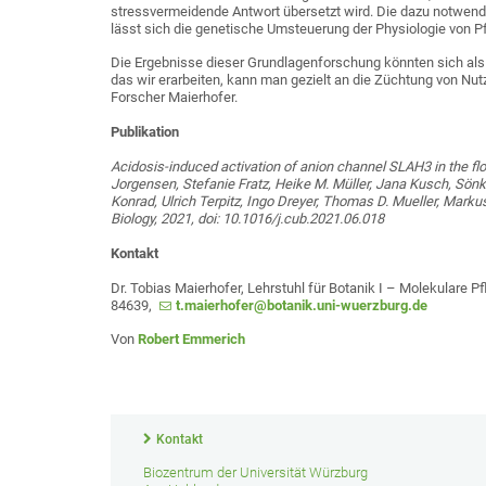
stressvermeidende Antwort übersetzt wird. Die dazu notwen
lässt sich die genetische Umsteuerung der Physiologie von Pf
Die Ergebnisse dieser Grundlagenforschung könnten sich als 
das wir erarbeiten, kann man gezielt an die Züchtung von Nu
Forscher Maierhofer.
Publikation
Acidosis-induced activation of anion channel SLAH3 in the fl
Jorgensen, Stefanie Fratz, Heike M. Müller, Jana Kusch, Sön
Konrad, Ulrich Terpitz, Ingo Dreyer, Thomas D. Mueller, Marku
Biology, 2021, doi: 10.1016/j.cub.2021.06.018
Kontakt
Dr. Tobias Maierhofer, Lehrstuhl für Botanik I – Molekulare P
84639,
t.maierhofer@botanik.uni-wuerzburg.de
Von
Robert Emmerich
Kontakt
Biozentrum der Universität Würzburg