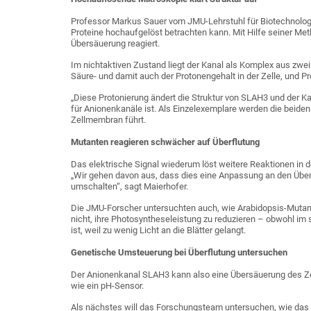
Professor Markus Sauer vom JMU-Lehrstuhl für Biotechnologi
Proteine hochaufgelöst betrachten kann. Mit Hilfe seiner Me
Übersäuerung reagiert.
Im nichtaktiven Zustand liegt der Kanal als Komplex aus zwei
Säure- und damit auch der Protonengehalt in der Zelle, und 
„Diese Protonierung ändert die Struktur von SLAH3 und der Kana
für Anionenkanäle ist. Als Einzelexemplare werden die beiden 
Zellmembran führt.
Mutanten reagieren schwächer auf Überflutung
Das elektrische Signal wiederum löst weitere Reaktionen in d
„Wir gehen davon aus, dass dies eine Anpassung an den Überf
umschalten“, sagt Maierhofer.
Die JMU-Forscher untersuchten auch, wie Arabidopsis-Mutant
nicht, ihre Photosyntheseleistung zu reduzieren – obwohl i
ist, weil zu wenig Licht an die Blätter gelangt.
Genetische Umsteuerung bei Überflutung untersuchen
Der Anionenkanal SLAH3 kann also eine Übersäuerung des Zell
wie ein pH-Sensor.
Als nächstes will das Forschungsteam untersuchen, wie das ele