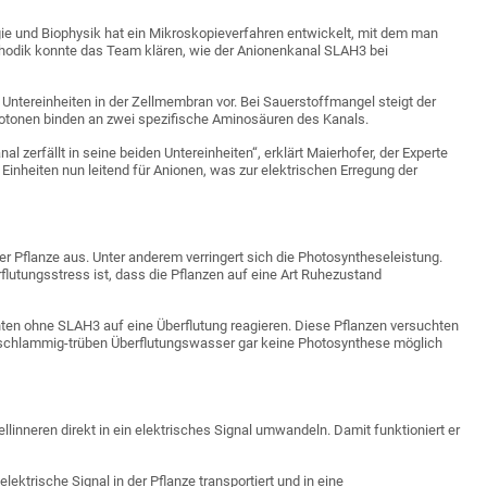
e und Biophysik hat ein Mikroskopieverfahren entwickelt, mit dem man
thodik konnte das Team klären, wie der Anionenkanal SLAH3 bei
 Untereinheiten in der Zellmembran vor. Bei Sauerstoffmangel steigt der
Protonen binden an zwei spezifische Aminosäuren des Kanals.
l zerfällt in seine beiden Untereinheiten“, erklärt Maierhofer, der Experte
Einheiten nun leitend für Anionen, was zur elektrischen Erregung der
er Pflanze aus. Unter anderem verringert sich die Photosyntheseleistung.
lutungsstress ist, dass die Pflanzen auf eine Art Ruhezustand
en ohne SLAH3 auf eine Überflutung reagieren. Diese Pflanzen versuchten
m schlammig-trüben Überflutungswasser gar keine Photosynthese möglich
inneren direkt in ein elektrisches Signal umwandeln. Damit funktioniert er
ktrische Signal in der Pflanze transportiert und in eine