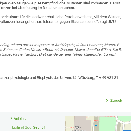
digen Werkzeuge wie pH-unempfindliche Mutanten sind vorhanden. Damit
lanzen bei Überflutung im Detail untersuchen.
bedeutsam für die landwirtschaftliche Praxis erweisen: „Mit dem Wissen,
tzpflanzen herangehen, die toleranter gegen Staunässe sind“, sagt JMU-
ooding-related stress response of Arabidopsis, Julian Lehmann, Morten E.
ke Scherzer, Carlos Navarro-Retamal, Dominik Mayer, Jennifer Böhm, Kai R.
s Sauer, Rainer Hedrich, Dietmar Geiger and Tobias Maierhofer, Current
flanzenphysiologie und Biophysik der Universität Würzburg, T + 49 931 31-
Zurück
Anfahrt
Hubland Süd, Geb. B1