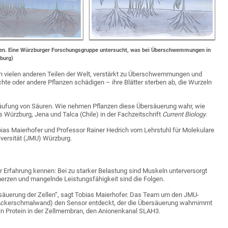
aden. Eine Würzburger Forschungsgruppe untersucht, was bei Überschwemmungen in
zburg)
n vielen anderen Teilen der Welt, verstärkt zu Überschwemmungen und
te oder andere Pflanzen schädigen – ihre Blätter sterben ab, die Wurzeln
äufung von Säuren. Wie nehmen Pflanzen diese Übersäuerung wahr, wie
 Würzburg, Jena und Talca (Chile) in der Fachzeitschrift
Current Biology
.
obias Maierhofer und Professor Rainer Hedrich vom Lehrstuhl für Molekulare
iversität (JMU) Würzburg.
 Erfahrung kennen: Bei zu starker Belastung sind Muskeln unterversorgt
rzen und mangelnde Leistungsfähigkeit sind die Folgen.
rsäuerung der Zellen“, sagt Tobias Maierhofer. Das Team um den JMU-
ckerschmalwand) den Sensor entdeckt, der die Übersäuerung wahrnimmt
 ein Protein in der Zellmembran, den Anionenkanal SLAH3.