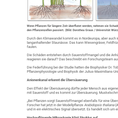
Wenn Pflanzen für längere Zeit überflutet werden, nehmen sie Sch
den Pflanzenzellen passiert. (Bild: Dorothea Graus / Universität Wür
Durch den Klimawandel kommt es in Nordeuropa, aber auch i
langanhaltender Staunässe. Das kann Wiesengräser, Feldfrüch
faulen.
Die Schäden entstehen durch Sauerstoffmangel und die Anh
reagieren sie darauf? Das beschreibt ein Forschungsteam aus
Die Federführung bei der Studie hatten die Biophysiker Dr. T
Pflanzenphysiologie und Biophysik der Julius-Maximilians-Un
Anionenkanal erkennt die Übersäuerung
Den Effekt der Übersäuerung dürfte jeder Mensch aus eigener
mit Sauerstoff und es kommt zur Übersäuerung. Muskelschme
„Bei Pflanzen sorgt Sauerstoffmangel ebenfalls für eine Übe
Forscher hat jetzt in der Modellpflanze
Arabidopsis thaliana
(A
und in ein elektrisches Signal übersetzt. Es handelt sich um
Hochauflösende Mikroskopie klärt Struktur auf