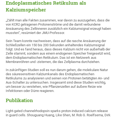
Endoplasmatisches Retikulum als
Kalziumspeicher
„Zählt man alle Fakten zusammen, war davon zu auszugehen, dass die
von KCR2 getragenen Protonenströme und die damit verbundene
Ansäuerung des Zellinneren zusätzlich ein Kalziumsignal erzeugt haben
mussten“, resümiert der JMU-Professor.
Sein Team konnte nachweisen, dass auf die rasche Ansäuerung der
Schließzellen ein 150 bis 200 Sekunden anhaltendes Kalziumsignal
folgt. Und es fand heraus, dass dieses Kalzium nicht von außerhalb der
Zelle stammt, sondern aus einem endogenen Speicher freigesetzt wird,
dem Endoplasmatischen Retikulum. Das ist ein Netzwerk aus
Membranröhren und -zisternen, die das Zellplasma durchziehen.
In zukünftigen Studien soll es nun darum gehen, die molekulare Natur
des säuresensitiven Kalziumkanals des Endoplasmatischen
Retikulums zu analysieren und seinen von Protonen betätigten An- und
Aus-Schalter zu untersuchen. Insgesamt sind diese Studien wichtig,
um besser zu verstehen, wie Pflanzenzellen auf äußere Reize wie
Infektionen oder Dürre reagieren.
Publikation
Light-gated channelrhodopsin sparks proton-induced calcium release
in guard cells. Shouguang Huang, Like Shen, M. Rob G. Roelfsema, Dirk