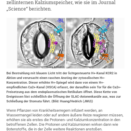
zellinternen Kalziumspeicher, wie sie im Journal
„Science“ berichten.
Bei Bestrahlung mit blauem Licht tritt der lichtgesteuerte H+-Kanal KCR2 in
Aktion und verursacht einen raschen Anstieg der zytosolischen H+-
Konzentration. Dieser erhöhte H+-Spiegel wird dann von einem H+-
empfindlichen Ca2+-Kanal (HSCA) erfasst, der daraufhin sein Tor für die Ca2+-
Freisetzung aus dem endoplasmatischen Retikulum öffnet. Diese Kette von
Ereignissen löst schließlich die Öffnung der SLAC-Anionenkanäle aus, was zur
Schließung der Stomata führt. (Bild: Huang/Hedrich (JMU))
Wenn Pflanzen von Krankheitserregern infiziert werden, an
Wassermangel leiden oder auf andere äußere Reize reagieren müssen,
erhöhen sie als erstes die Protonen- und Kalziumkonzentration in den
betroffenen Zellen. Die Protonen und Kalziumionen wirken dann wie
Botenstoffe, die in der Zelle weitere Reaktionen anstoßen.