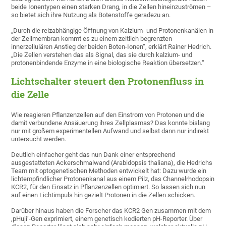
beide Ionentypen einen starken Drang, in die Zellen hineinzuströmen –
so bietet sich ihre Nutzung als Botenstoffe geradezu an.
„Durch die reizabhängige Öffnung von Kalzium- und Protonenkanälen in
der Zellmembran kommt es zu einem zeitlich begrenzten
innerzellulären Anstieg der beiden Boten-Ionen“, erklärt Rainer Hedrich.
„Die Zellen verstehen das als Signal, das sie durch kalzium- und
protonenbindende Enzyme in eine biologische Reaktion übersetzen.“
Lichtschalter steuert den Protonenfluss in
die Zelle
Wie reagieren Pflanzenzellen auf den Einstrom von Protonen und die
damit verbundene Ansäuerung ihres Zellplasmas? Das konnte bislang
nur mit großem experimentellen Aufwand und selbst dann nur indirekt
untersucht werden.
Deutlich einfacher geht das nun Dank einer entsprechend
ausgestatteten Ackerschmalwand (Arabidopsis thaliana), die Hedrichs
Team mit optogenetischen Methoden entwickelt hat: Dazu wurde ein
lichtempfindlicher Protonenkanal aus einem Pilz, das Channelrhodopsin
KCR2, für den Einsatz in Pflanzenzellen optimiert. So lassen sich nun
auf einen Lichtimpuls hin gezielt Protonen in die Zellen schicken.
Darüber hinaus haben die Forscher das KCR2 Gen zusammen mit dem
‚pHuji‘-Gen exprimiert, einem genetisch kodierten pH-Reporter. Über