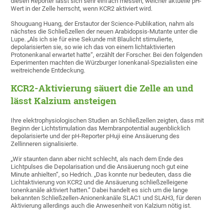
diesen Reporter lässt sich sehr einfach messen, welcher aktuelle pH-
Wert in der Zelle herrscht, wenn KCR2 aktiviert wird.
Shouguang Huang, der Erstautor der Science-Publikation, nahm als
nächstes die Schließzellen der neuen Arabidopsis-Mutante unter die
Lupe. „Als ich sie für eine Sekunde mit Blaulicht stimulierte,
depolarisierten sie, so wie ich das von einem lichtaktivierten
Protonenkanal erwartet hatte“, erzählt der Forscher. Bei den folgenden
Experimenten machten die Würzburger Ionenkanal-Spezialisten eine
weitreichende Entdeckung.
KCR2-Aktivierung säuert die Zelle an und
lässt Kalzium ansteigen
Ihre elektrophysiologischen Studien an Schließzellen zeigten, dass mit
Beginn der Lichtstimulation das Membranpotential augenblicklich
depolarisierte und der pH-Reporter pHuji eine Ansäuerung des
Zellinneren signalisierte.
„Wir staunten dann aber nicht schlecht, als nach dem Ende des
Lichtpulses die Depolarisation und die Ansäuerung noch gut eine
Minute anhielten“, so Hedrich. „Das konnte nur bedeuten, dass die
Lichtaktivierung von KCR2 und die Ansäuerung schließzelleigene
Ionenkanäle aktiviert hatten.“ Dabei handelt es sich um die lange
bekannten Schließzellen-Anionenkanäle SLAC1 und SLAH3, für deren
Aktivierung allerdings auch die Anwesenheit von Kalzium nötig ist.