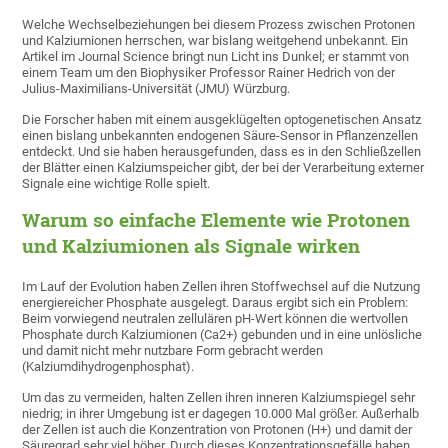
Welche Wechselbeziehungen bei diesem Prozess zwischen Protonen
und Kalziumionen herrschen, war bislang weitgehend unbekannt. Ein
Artikel im Journal Science bringt nun Licht ins Dunkel; er stammt von
einem Team um den Biophysiker Professor Rainer Hedrich von der
Julius-Maximilians-Universität (JMU) Würzburg.
Die Forscher haben mit einem ausgeklügelten optogenetischen Ansatz
einen bislang unbekannten endogenen Säure-Sensor in Pflanzenzellen
entdeckt. Und sie haben herausgefunden, dass es in den Schließzellen
der Blätter einen Kalziumspeicher gibt, der bei der Verarbeitung externer
Signale eine wichtige Rolle spielt.
Warum so einfache Elemente wie Protonen
und Kalziumionen als Signale wirken
Im Lauf der Evolution haben Zellen ihren Stoffwechsel auf die Nutzung
energiereicher Phosphate ausgelegt. Daraus ergibt sich ein Problem:
Beim vorwiegend neutralen zellulären pH-Wert können die wertvollen
Phosphate durch Kalziumionen (Ca2+) gebunden und in eine unlösliche
und damit nicht mehr nutzbare Form gebracht werden
(Kalziumdihydrogenphosphat).
Um das zu vermeiden, halten Zellen ihren inneren Kalziumspiegel sehr
niedrig; in ihrer Umgebung ist er dagegen 10.000 Mal größer. Außerhalb
der Zellen ist auch die Konzentration von Protonen (H+) und damit der
Säuregrad sehr viel höher. Durch dieses Konzentrationsgefälle haben