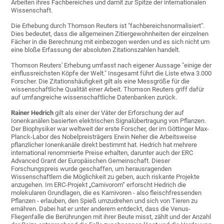
Arbeiten ihres Fachbereiches und damit zur Spitze der internationalen
Wissenschaft.
Die Erhebung durch Thomson Reuters ist "fachbereichsnormalisiert".
Dies bedeutet, dass die allgemeinen Zitiergewohnheiten der einzelnen
Fächer in die Berechnung mit einbezogen werden und es sich nicht um
eine bloße Erfassung der absoluten Zitationszahlen handelt.
Thomson Reuters' Erhebung umfasst nach eigener Aussage "einige der
einflussreichsten Köpfe der Welt." Insgesamt führt die Liste etwa 3.000
Forscher. Die Zitationshäufigkeit gilt als eine Messgröße für die
wissenschaftliche Qualität einer Arbeit. Thomson Reuters griff dafür
auf umfangreiche wissenschaftliche Datenbanken zurück.
Rainer Hedrich
gilt als einer der Väter der Erforschung der auf
Ionenkanälen basierten elektrischen Signalübertragung von Pflanzen.
Der Biophysiker war weltweit der erste Forscher, der im Göttinger Max-
Planck-Labor des Nobelpreisträgers Erwin Neher die Arbeitsweise
pflanzlicher Ionenkanäle direkt bestimmt hat. Hedrich hat mehrere
international renommierte Preise erhalten, darunter auch der ERC
Advanced Grant der Europäischen Gemeinschaft. Dieser
Forschungspreis wurde geschaffen, um herausragenden
Wissenschaftlern die Möglichkeit zu geben, auch riskante Projekte
anzugehen. Im ERC-Projekt „Carnivorom“ erforscht Hedrich die
molekularen Grundlagen, die es Karnivoren - also fleischfressenden
Pflanzen - erlauben, den Spieß umzudrehen und sich von Tieren zu
ernähren. Dabei hat er unter anderem entdeckt, dass die Venus-
Fliegenfalle die Berührungen mit ihrer Beute misst, zählt und der Anzahl