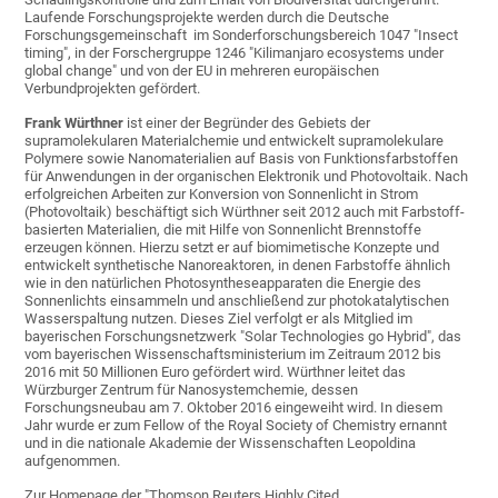
Laufende Forschungsprojekte werden durch die Deutsche
Forschungsgemeinschaft im Sonderforschungsbereich 1047 "Insect
timing", in der Forschergruppe 1246 "Kilimanjaro ecosystems under
global change" und von der EU in mehreren europäischen
Verbundprojekten gefördert.
Frank Würthner
ist einer der Begründer des Gebiets der
supramolekularen Materialchemie und entwickelt supramolekulare
Polymere sowie Nanomaterialien auf Basis von Funktionsfarbstoffen
für Anwendungen in der organischen Elektronik und Photovoltaik. Nach
erfolgreichen Arbeiten zur Konversion von Sonnenlicht in Strom
(Photovoltaik) beschäftigt sich Würthner seit 2012 auch mit Farbstoff-
basierten Materialien, die mit Hilfe von Sonnenlicht Brennstoffe
erzeugen können. Hierzu setzt er auf biomimetische Konzepte und
entwickelt synthetische Nanoreaktoren, in denen Farbstoffe ähnlich
wie in den natürlichen Photosyntheseapparaten die Energie des
Sonnenlichts einsammeln und anschließend zur photokatalytischen
Wasserspaltung nutzen. Dieses Ziel verfolgt er als Mitglied im
bayerischen Forschungsnetzwerk "Solar Technologies go Hybrid", das
vom bayerischen Wissenschaftsministerium im Zeitraum 2012 bis
2016 mit 50 Millionen Euro gefördert wird. Würthner leitet das
Würzburger Zentrum für Nanosystemchemie, dessen
Forschungsneubau am 7. Oktober 2016 eingeweiht wird. In diesem
Jahr wurde er zum Fellow of the Royal Society of Chemistry ernannt
und in die nationale Akademie der Wissenschaften Leopoldina
aufgenommen.
Zur Homepage der "Thomson Reuters Highly Cited