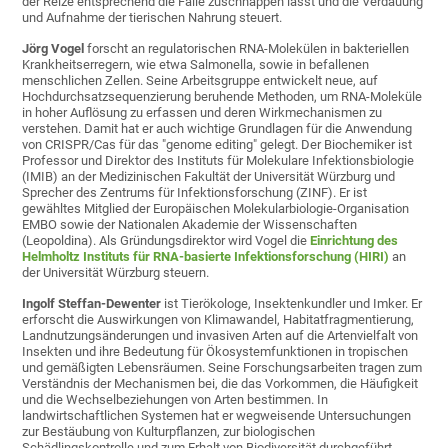
der Reize entsprechend die Falle zuschnappen lässt und die Verdauung
und Aufnahme der tierischen Nahrung steuert.
Jörg Vogel
forscht an regulatorischen RNA-Molekülen in bakteriellen
Krankheitserregern, wie etwa Salmonella, sowie in befallenen
menschlichen Zellen. Seine Arbeitsgruppe entwickelt neue, auf
Hochdurchsatzsequenzierung beruhende Methoden, um RNA-Moleküle
in hoher Auflösung zu erfassen und deren Wirkmechanismen zu
verstehen. Damit hat er auch wichtige Grundlagen für die Anwendung
von CRISPR/Cas für das "genome editing" gelegt. Der Biochemiker ist
Professor und Direktor des Instituts für Molekulare Infektionsbiologie
(IMIB) an der Medizinischen Fakultät der Universität Würzburg und
Sprecher des Zentrums für Infektionsforschung (ZINF). Er ist
gewähltes Mitglied der Europäischen Molekularbiologie-Organisation
EMBO sowie der Nationalen Akademie der Wissenschaften
(Leopoldina). Als Gründungsdirektor wird Vogel die
Einrichtung des
Helmholtz Instituts für RNA-basierte Infektionsforschung (HIRI)
an
der Universität Würzburg steuern.
Ingolf Steffan-Dewenter
ist Tierökologe, Insektenkundler und Imker. Er
erforscht die Auswirkungen von Klimawandel, Habitatfragmentierung,
Landnutzungsänderungen und invasiven Arten auf die Artenvielfalt von
Insekten und ihre Bedeutung für Ökosystemfunktionen in tropischen
und gemäßigten Lebensräumen. Seine Forschungsarbeiten tragen zum
Verständnis der Mechanismen bei, die das Vorkommen, die Häufigkeit
und die Wechselbeziehungen von Arten bestimmen. In
landwirtschaftlichen Systemen hat er wegweisende Untersuchungen
zur Bestäubung von Kulturpflanzen, zur biologischen
Schädlingskontrolle und zum Erhalt von Biodiversität durchgeführt.