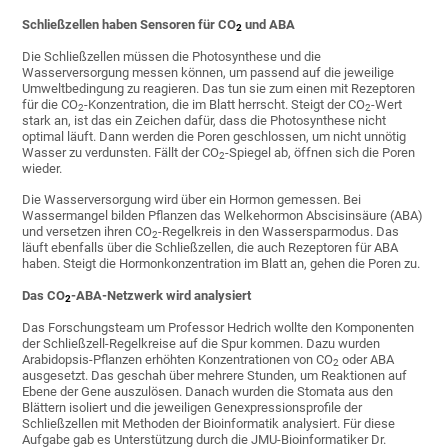
Schließzellen haben Sensoren für CO
und ABA
2
Die Schließzellen müssen die Photosynthese und die
Wasserversorgung messen können, um passend auf die jeweilige
Umweltbedingung zu reagieren. Das tun sie zum einen mit Rezeptoren
für die CO
-Konzentration, die im Blatt herrscht. Steigt der CO
-Wert
2
2
stark an, ist das ein Zeichen dafür, dass die Photosynthese nicht
optimal läuft. Dann werden die Poren geschlossen, um nicht unnötig
Wasser zu verdunsten. Fällt der CO
-Spiegel ab, öffnen sich die Poren
2
wieder.
Die Wasserversorgung wird über ein Hormon gemessen. Bei
Wassermangel bilden Pflanzen das Welkehormon Abscisinsäure (ABA)
und versetzen ihren CO
-Regelkreis in den Wassersparmodus. Das
2
läuft ebenfalls über die Schließzellen, die auch Rezeptoren für ABA
haben. Steigt die Hormonkonzentration im Blatt an, gehen die Poren zu.
Das CO
-ABA-Netzwerk wird analysiert
2
Das Forschungsteam um Professor Hedrich wollte den Komponenten
der Schließzell-Regelkreise auf die Spur kommen. Dazu wurden
Arabidopsis-Pflanzen erhöhten Konzentrationen von CO
oder ABA
2
ausgesetzt. Das geschah über mehrere Stunden, um Reaktionen auf
Ebene der Gene auszulösen. Danach wurden die Stomata aus den
Blättern isoliert und die jeweiligen Genexpressionsprofile der
Schließzellen mit Methoden der Bioinformatik analysiert. Für diese
Aufgabe gab es Unterstützung durch die JMU-Bioinformatiker Dr.