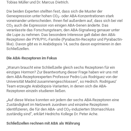
Tobias Müller und Dr. Marcus Dietrich.
Die beiden Experten stellten fest, dass sich die Muster der
Genexpression unter hohen CO
- oder ABA-Konzentrationen stark
2
voneinander unterscheiden. Ihnen fiel außerdem auf, dass sich bei viel
CO
auch die Expression von einigen ABA-Genen änderte. Das
2
veranlasste das Forschungsteam, den ABA-Signalweg genauer unter
die Lupe zu nehmen. Das besondere Interesse galt dabei den ABA-
Rezeptoren der PYR/PYL-Familie (Pyrabactin-Receptor und Pyrabactin-
like). Davon gibt es in Arabidopsis 14, sechs davon exprimieren in den
Schließzellen.
Die ABA-Rezeptoren im Fokus
„Warum braucht eine Schließzelle gleich sechs Rezeptoren für ein
einziges Hormon? Zur Beantwortung dieser Frage haben wir uns mit
dem ABA-Rezeptorexperten Professor Pedro Luis Rodriguez von der
Universität Madrid zusammengeschlossen“, so Hedrich. Rodriguez‘
Team erzeugte Arabidopsis-Varianten, in denen sich die ABA-
Rezeptoren einzeln studieren ließen.
„Auf diese Weise konnten wir jedem der sechs ABA-Rezeptoren eine
Zuständigkeit im Netzwerk zuordnen und einzelne Rezeptoren
identifizieren, die für den ABA- und CO
-induzierten Stomaschluss
2
zuständig sind“, erklärt Hedrichs Kollege Dr. Peter Ache.
Schließzellen rechnen mit ABA als Währung