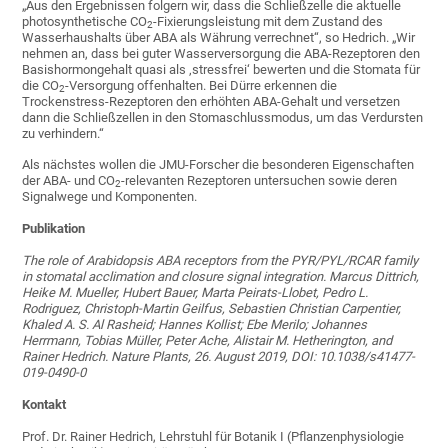
„Aus den Ergebnissen folgern wir, dass die Schließzelle die aktuelle
photosynthetische CO
-Fixierungsleistung mit dem Zustand des
2
Wasserhaushalts über ABA als Währung verrechnet“, so Hedrich. „Wir
nehmen an, dass bei guter Wasserversorgung die ABA-Rezeptoren den
Basishormongehalt quasi als ‚stressfrei‘ bewerten und die Stomata für
die CO
-Versorgung offenhalten. Bei Dürre erkennen die
2
Trockenstress-Rezeptoren den erhöhten ABA-Gehalt und versetzen
dann die Schließzellen in den Stomaschlussmodus, um das Verdursten
zu verhindern.“
Als nächstes wollen die JMU-Forscher die besonderen Eigenschaften
der ABA- und CO
-relevanten Rezeptoren untersuchen sowie deren
2
Signalwege und Komponenten.
Publikation
The role of Arabidopsis ABA receptors from the PYR/PYL/RCAR family
in stomatal acclimation and closure signal integration. Marcus Dittrich,
Heike M. Mueller, Hubert Bauer, Marta Peirats-Llobet, Pedro L.
Rodriguez, Christoph-Martin Geilfus, Sebastien Christian Carpentier,
Khaled A. S. Al Rasheid; Hannes Kollist; Ebe Merilo; Johannes
Herrmann, Tobias Müller, Peter Ache, Alistair M. Hetherington, and
Rainer Hedrich. Nature Plants, 26. August 2019, DOI: 10.1038/s41477-
019-0490-0
Kontakt
Prof. Dr. Rainer Hedrich, Lehrstuhl für Botanik I (Pflanzenphysiologie