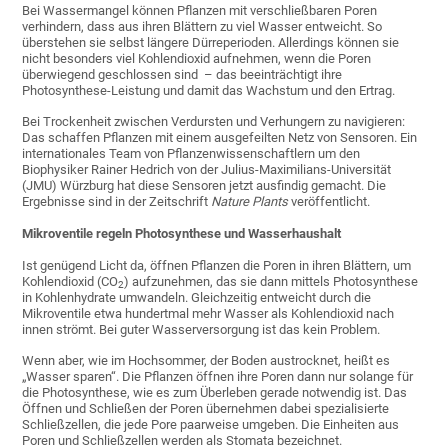
Bei Wassermangel können Pflanzen mit verschließbaren Poren
verhindern, dass aus ihren Blättern zu viel Wasser entweicht. So
überstehen sie selbst längere Dürreperioden. Allerdings können sie
nicht besonders viel Kohlendioxid aufnehmen, wenn die Poren
überwiegend geschlossen sind – das beeinträchtigt ihre
Photosynthese-Leistung und damit das Wachstum und den Ertrag.
Bei Trockenheit zwischen Verdursten und Verhungern zu navigieren:
Das schaffen Pflanzen mit einem ausgefeilten Netz von Sensoren. Ein
internationales Team von Pflanzenwissenschaftlern um den
Biophysiker Rainer Hedrich von der Julius-Maximilians-Universität
(JMU) Würzburg hat diese Sensoren jetzt ausfindig gemacht. Die
Ergebnisse sind in der Zeitschrift
Nature Plants
veröffentlicht.
Mikroventile regeln Photosynthese und Wasserhaushalt
Ist genügend Licht da, öffnen Pflanzen die Poren in ihren Blättern, um
Kohlendioxid (CO
) aufzunehmen, das sie dann mittels Photosynthese
2
in Kohlenhydrate umwandeln. Gleichzeitig entweicht durch die
Mikroventile etwa hundertmal mehr Wasser als Kohlendioxid nach
innen strömt. Bei guter Wasserversorgung ist das kein Problem.
Wenn aber, wie im Hochsommer, der Boden austrocknet, heißt es
„Wasser sparen“. Die Pflanzen öffnen ihre Poren dann nur solange für
die Photosynthese, wie es zum Überleben gerade notwendig ist. Das
Öffnen und Schließen der Poren übernehmen dabei spezialisierte
Schließzellen, die jede Pore paarweise umgeben. Die Einheiten aus
Poren und Schließzellen werden als Stomata bezeichnet.