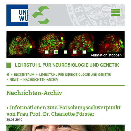
Animation stoppen
LEHRSTUHL FÜR NEUROBIOLOGIE UND GENETIK
BIOZENTRUM
LEHRSTUHL FÜR NEUROBIOLOGIE UND GENETIK
NEWS
NACHRICHTEN-ARCHIV
Nachrichten-Archiv
Informationen zum Forschungsschwerpunkt
von Frau Prof. Dr. Charlotte Förster
30.03.2010