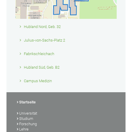
Hubland Nord, Geb. 32
Julius-von-Sachs-Platz 2
Fabrikschleichach
Hubland Süd, Geb. B2
Campus Medizin
Startseite
Universität
Studium
Forschung
Lehre