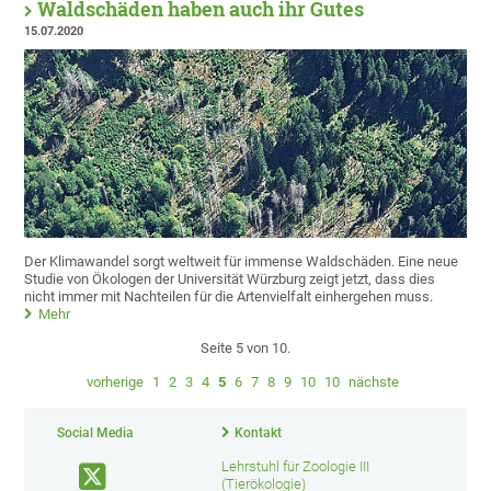
Waldschäden haben auch ihr Gutes
15.07.2020
Der Klimawandel sorgt weltweit für immense Waldschäden. Eine neue
Studie von Ökologen der Universität Würzburg zeigt jetzt, dass dies
nicht immer mit Nachteilen für die Artenvielfalt einhergehen muss.
Mehr
Seite 5 von 10.
vorherige
1
2
3
4
5
6
7
8
9
10
10
nächste
Social Media
Kontakt
Lehrstuhl für Zoologie III
(Tierökologie)