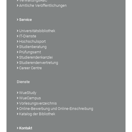
VerwaltungsABC
Amtliche Veröffentlichungen
Service
Universitätsbibliothek
IT-Dienste
Hochschulsport
Studienberatung
Prüfungsamt
Studierendenkanzlei
Studierendenvertretung
Career Centre
Dienste
WueStudy
WueCampus
Vorlesungsverzeichnis
Online-Bewerbung und Online-Einschreibung
Katalog der Bibliothek
Kontakt