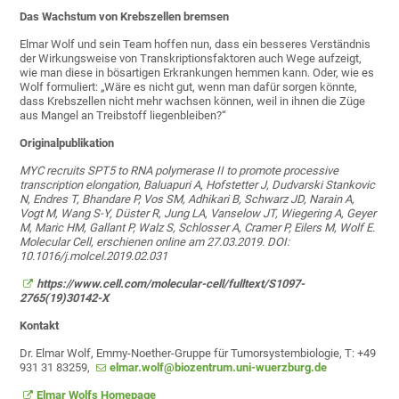
Das Wachstum von Krebszellen bremsen
Elmar Wolf und sein Team hoffen nun, dass ein besseres Verständnis
der Wirkungsweise von Transkriptionsfaktoren auch Wege aufzeigt,
wie man diese in bösartigen Erkrankungen hemmen kann. Oder, wie es
Wolf formuliert: „Wäre es nicht gut, wenn man dafür sorgen könnte,
dass Krebszellen nicht mehr wachsen können, weil in ihnen die Züge
aus Mangel an Treibstoff liegenbleiben?“
Originalpublikation
MYC recruits SPT5 to RNA polymerase II to promote processive
transcription elongation, Baluapuri A, Hofstetter J, Dudvarski Stankovic
N, Endres T, Bhandare P, Vos SM, Adhikari B, Schwarz JD, Narain A,
Vogt M, Wang S-Y, Düster R, Jung LA, Vanselow JT, Wiegering A, Geyer
M, Maric HM, Gallant P, Walz S, Schlosser A, Cramer P, Eilers M, Wolf E.
Molecular Cell, erschienen online am 27.03.2019.
DOI:
10.1016/j.molcel.2019.02.031
https://www.cell.com/molecular-cell/fulltext/S1097-
2765(19)30142-X
Kontakt
Dr. Elmar Wolf, Emmy-Noether-Gruppe für Tumorsystembiologie, T: +49
931 31 83259,
elmar.wolf@biozentrum.uni-wuerzburg.de
Elmar Wolfs Homepage