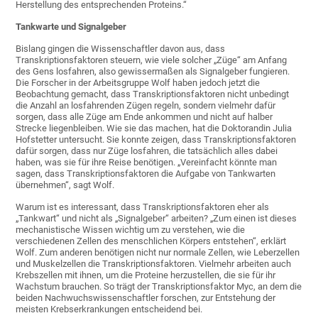
Herstellung des entsprechenden Proteins.“
Tankwarte und Signalgeber
Bislang gingen die Wissenschaftler davon aus, dass
Transkriptionsfaktoren steuern, wie viele solcher „Züge“ am Anfang
des Gens losfahren, also gewissermaßen als Signalgeber fungieren.
Die Forscher in der Arbeitsgruppe Wolf haben jedoch jetzt die
Beobachtung gemacht, dass Transkriptionsfaktoren nicht unbedingt
die Anzahl an losfahrenden Zügen regeln, sondern vielmehr dafür
sorgen, dass alle Züge am Ende ankommen und nicht auf halber
Strecke liegenbleiben. Wie sie das machen, hat die Doktorandin Julia
Hofstetter untersucht. Sie konnte zeigen, dass Transkriptionsfaktoren
dafür sorgen, dass nur Züge losfahren, die tatsächlich alles dabei
haben, was sie für ihre Reise benötigen. „Vereinfacht könnte man
sagen, dass Transkriptionsfaktoren die Aufgabe von Tankwarten
übernehmen“, sagt Wolf.
Warum ist es interessant, dass Transkriptionsfaktoren eher als
„Tankwart“ und nicht als „Signalgeber“ arbeiten? „Zum einen ist dieses
mechanistische Wissen wichtig um zu verstehen, wie die
verschiedenen Zellen des menschlichen Körpers entstehen“, erklärt
Wolf. Zum anderen benötigen nicht nur normale Zellen, wie Leberzellen
und Muskelzellen die Transkriptionsfaktoren. Vielmehr arbeiten auch
Krebszellen mit ihnen, um die Proteine herzustellen, die sie für ihr
Wachstum brauchen. So trägt der Transkriptionsfaktor Myc, an dem die
beiden Nachwuchswissenschaftler forschen, zur Entstehung der
meisten Krebserkrankungen entscheidend bei.