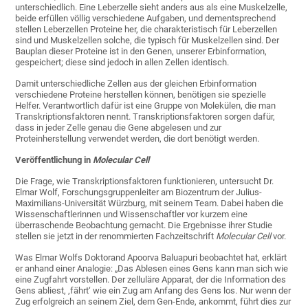
unterschiedlich. Eine Leberzelle sieht anders aus als eine Muskelzelle,
beide erfüllen völlig verschiedene Aufgaben, und dementsprechend
stellen Leberzellen Proteine her, die charakteristisch für Leberzellen
sind und Muskelzellen solche, die typisch für Muskelzellen sind. Der
Bauplan dieser Proteine ist in den Genen, unserer Erbinformation,
gespeichert; diese sind jedoch in allen Zellen identisch.
Damit unterschiedliche Zellen aus der gleichen Erbinformation
verschiedene Proteine herstellen können, benötigen sie spezielle
Helfer. Verantwortlich dafür ist eine Gruppe von Molekülen, die man
Transkriptionsfaktoren nennt. Transkriptionsfaktoren sorgen dafür,
dass in jeder Zelle genau die Gene abgelesen und zur
Proteinherstellung verwendet werden, die dort benötigt werden.
Veröffentlichung in
Molecular Cell
Die Frage, wie Transkriptionsfaktoren funktionieren, untersucht Dr.
Elmar Wolf, Forschungsgruppenleiter am Biozentrum der Julius-
Maximilians-Universität Würzburg, mit seinem Team. Dabei haben die
Wissenschaftlerinnen und Wissenschaftler vor kurzem eine
überraschende Beobachtung gemacht. Die Ergebnisse ihrer Studie
stellen sie jetzt in der renommierten Fachzeitschrift
Molecular Cell
vor.
Was Elmar Wolfs Doktorand Apoorva Baluapuri beobachtet hat, erklärt
er anhand einer Analogie: „Das Ablesen eines Gens kann man sich wie
eine Zugfahrt vorstellen. Der zelluläre Apparat, der die Information des
Gens abliest, ‚fährt‘ wie ein Zug am Anfang des Gens los. Nur wenn der
Zug erfolgreich an seinem Ziel, dem Gen-Ende, ankommt, führt dies zur