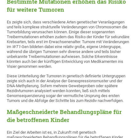
Bestimmte Mutationen erhöhen das Risiko
für weitere Tumoren
Es zeigte sich, dass verschiedene Arten genetischer Veranlagungen
und teils komplexe strukturelle Veränderungen von Chromosomen die
Tumorbildung verursachen können. Einige dieser sogenannten
Treibermutationen erhöhen zudem das Risiko der Kinder für sekundäre
Krebsarten, teils erst im Erwachsenenalter. Tumore mit Veränderungen
im
WT1
-Gen bildeten dabei eine relativ große, eigene Untergruppe,
während die übrigen Tumoren sehr diverse andere und teils bisher
unbekannte Treibermutationen aufwiesen. Solche Erkenntnisse
könnten auch bei der künftigen Entwicklung von Medikamenten ins
Visier genommen werden.
Diese Unterteilung der Tumoren in genetisch definierte Untergruppen
zeigte sich auch in der Analyse der Genexpressionsmuster und der
DNA-Methylierung. Sofern mehrere Gewebeproben oder spätere
Rezidivtumoren analysiert werden konnten, ließ sich mittels
Genomsequenzierung sogar der vermutliche Ursprung des ersten
Tumors und die Abfolge der Schritte bis zum Rezidiv nachverfolgen.
Maßgeschneiderte Behandlungspläne für
die betroffenen Kinder
Ein Ziel der Arbeiten ist es, in Zukunft mit genetisch
maßgeschneiderten Behandlungsplänen für die betroffenen Kinder