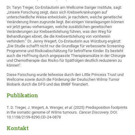
Dr. Taryn Treger, Co-Erstautorin am Wellcome Sanger Institute, sagt:
„Unsere Forschung zeigt, dass sich Krebserkrankungen auf
unterschiedliche Weise entwickeln, je nachdem, welche genetische
Veränderung ihnen zugrunde liegt. Bei einigen Veranlagungen können
wir jetzt genau vorhersagen, welche zusätzlichen genetischen
Veränderungen zur Krebsentstehung führen, was den Weg für
Behandlungen ebnet, die die Krebsentstehung von vornherein
verhindern.“ Dr. Jenny Wegert, Co-Erstautorin aus Würzburg ergänzt:
„Die Studie schafft nicht nur die Grundlage für verbesserte Screening-
Programme und Risikoabschätzung für betroffene Kinder. Es besteht
auch die Hoffnung durch angepasste Therapieansätze in der Chirurgie
und Chemotherapie das Risiko für Spätfolgen deutlich reduzieren zu
können“.
Diese Forschung wurde teilweise durch den Little Princess Trust und
Wellcome sowie durch die Förderung der Deutschen Wilms-Tumor
Biobank durch die DFG und das BMBF finanziert.
Publikation
T. D. Treger, J. Wegert, A. Wenger,
et al
. (2025) Predisposition footprints
in the somatic genome of Wilms tumours.
Cancer Discovery
. DOI:
10.1158/2159-8290.CD-24-0878
Kontakt