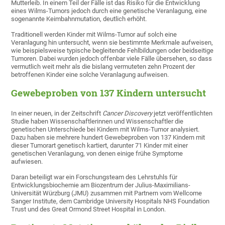
Mutterleib. In einem Teil der Fälle ist das Risiko für die Entwicklung
eines Wilms-Tumors jedoch durch eine genetische Veranlagung, eine
sogenannte Keimbahnmutation, deutlich erhöht.
Traditionell werden Kinder mit Wilms-Tumor auf solch eine
Veranlagung hin untersucht, wenn sie bestimmte Merkmale aufweisen,
wie beispielsweise typische begleitende Fehlbildungen oder beidseitige
Tumoren. Dabei wurden jedoch offenbar viele Fälle übersehen, so dass
vermutlich weit mehr als die bislang vermuteten zehn Prozent der
betroffenen Kinder eine solche Veranlagung aufweisen.
Gewebeproben von 137 Kindern untersucht
In einer neuen, in der Zeitschrift
Cancer Discovery
jetzt veröffentlichten
Studie haben Wissenschaftlerinnen und Wissenschaftler die
genetischen Unterschiede bei Kindern mit Wilms-Tumor analysiert.
Dazu haben sie mehrere hundert Gewebeproben von 137 Kindern mit
dieser Tumorart genetisch kartiert, darunter 71 Kinder mit einer
genetischen Veranlagung, von denen einige frühe Symptome
aufwiesen.
Daran beteiligt war ein Forschungsteam des Lehrstuhls für
Entwicklungsbiochemie am Biozentrum der Julius-Maximilians-
Universität Würzburg (JMU) zusammen mit Partnern vom Wellcome
Sanger Institute, dem Cambridge University Hospitals NHS Foundation
Trust und des Great Ormond Street Hospital in London.