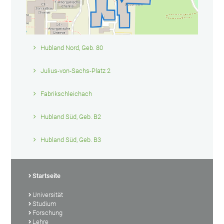
Hubland Nord, Geb. 80
Julius-von-Sachs-Platz 2
Fabrikschleichach
Hubland Süd, Geb. B2
Hubland Süd, Geb. B3
Startseite
Universität
Studium
Forschung
Lehre