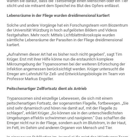
warten sie darauf, dass die Tsetsefliege einen Menschen oder ein Tier
sticht und sie mitsamt dem Speichel ins Blut des Opfers entlässt.
Lebensräume in der Fliege wurden dreidimensional kartiert
Solche und andere Vorgänge hat ein Forschungsteam vom Biozentrum
der Universität Würzburg in hoch aufgelösten Bildern und Videos
festgehalten. Mehr noch: Mittels Lichtblattmikroskopie wurden
sämtliche Lebensräume der Parasiten in der Fliege dreidimensional
kartiert.
„Aufnahmen dieser Art hat es bisher noch nicht gegeben“, sagt Tim
Krüger. Erst mit ihrer Hilfe könne nun die erstaunlich komplexe
Mikroumgebung der Trypanosomen bei der weiteren Erforschung der
Infektion angemessen berücksichtigt werden. Krüger untersucht die
Erreger am Lehrstuhl für Zell- und Entwicklungsbiologie im Team von
Professor Markus Engstler.
Peitschenartiger Zellfortsatz dient als Antrieb
Trypanosomen sind einzellige Lebewesen, die sich mit einem
peitschenartigen Fortsatz, der sogenannten Flagelle, fortbewegen. „Sie
sind sehr dynamisch und hören nie damit auf, mit der Flagelle zu
schlagen“, erklärt Krüger. „So können sie in den unterschiedlichsten
Umgebungen effektiv schwimmen und navigieren.“ Das schaffen die
Erreger nicht nur in der Fliege, sondern auch im Blutstrom, in der Haut,
im Fett, im Gehirn und anderen Organen von Mensch und Tier.