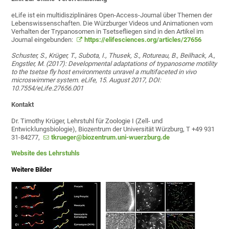
eLife ist ein multidisziplinäres Open-Access-Journal über Themen der
Lebenswissenschaften. Die Würzburger Videos und Animationen vom
Verhalten der Trypanosomen in Tsetsefliegen sind in den Artikel im
Journal eingebunden:
https://elifesciences.org/articles/27656
Schuster, S., Krüger, T., Subota, I., Thusek, S., Rotureau, B., Beilhack, A.,
Engstler, M. (2017): Developmental adaptations of trypanosome motility
to the tsetse fly host environments unravel a multifaceted in vivo
microswimmer system. eLife, 15. August 2017, DOI:
10.7554/eLife.27656.001
Kontakt
Dr. Timothy Krüger, Lehrstuhl für Zoologie I (Zell- und
Entwicklungsbiologie), Biozentrum der Universität Würzburg, T +49 931
31-84277,
tkrueger@biozentrum.uni-wuerzburg.de
Website des Lehrstuhls
Weitere Bilder