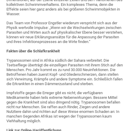
kollektiven Schwimmverhaltens. Ein komplexes Thema, denn die
Effekte seien hier ganz anders als bei größeren Schwimmobjekten in
Wasser.
Das Team von Professor Engstler wiederum verspricht sich aus der
Physik wertvolle Impulse: „Wenn wir die Wechselwirkungen zwischen
Parasiten und Wirten auch auf physikalischer Ebene besser verstehen,
können wir neue Erklärungsansätze für die Anpassung der Parasiten
und ihres Infektionsprozesses an die Wirte finden.“
Fakten über die Schlafkrankheit
Trypanosomen sind in Afrika südlich der Sahara verbreitet. Die
Tsetsefliege überträgt die einzelligen Parasiten mit ihrem Stich auf den
Menschen. Pro Jahr kommt es zu rund 30.000 Neuinfektionen. Die
Betroffenen haben zuerst Kopf- und Gliederschmerzen, dann stellen
sich Verwirrung, Krämpfe und andere Symptome ein. Schließlich fallen
die Erkrankten in einen Dämmerzustand und sterben.
Impfstoffe gegen die Erreger gibt es nicht; die verfügbaren
Medikamente haben teils extreme Nebenwirkungen. Bessere Mittel
gegen die Krankheit sind also dringend nötig. Trypanosomen befallen
nicht nur Menschen. Sie raffen auch Rinder, Ziegen und andere
Nutztiere dahin und richten auf diese Weise enormen Schaden an: In
manchen Gegenden Afrikas ist wegen der Trypanosomen kaum
Viehhaltung möglich.
Link zur Online-Veröffentlichung