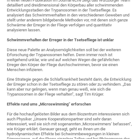
In einer neuen Publikation im Journal eLife zeigt das Würzburger Team
detailliert und dreidimensional den Körperbau aller schwimmenden
Entwicklungsstadien der Trypanosomen in der Tsetsefliege. Es
analysiert das Schwimmverhalten in den verschiedenen Geweben und
stellt unter anderem bildgebende Methoden vor, mit denen sich ganze
Schwärme der Erreger in der Fliege verfolgen und quantitativ
analysieren lassen.
Schwimmverhalten der Erreger in der Tsetsefliege ist unklar
Diese neue Palette an Analysemöglichkeiten soll bei der weiteren
Erforschung der Trypanosomen helfen. Denn immer noch ist
weitgehend unklar, wie und auf welchen Wegen die gefährlichen
Erreger den Körper der Fliege durchschwimmen, bevor sie einen
Menschen infizieren.
Eine Strategie gegen die Schlafkrankheit besteht darin, die Entwicklung
der Erreger schon in der Tsetsefliege zu stören oder zu verhindern. „Das
kann aber nur gelingen, wenn man genau weiß, wie sich die
Trypanosomen in der Fliege verhalten“, sagt Tim Krüger.
Effekte rund ums „Microswimming“ erforschen
Für die hochaufgelösten Bilder aus dem Biozentrum interessieren sich
auch Physiker. „Unsere Kooperationspartner sind sehr daran
interessiert, weil sie sich mit sogenannten ‚Microswimmers‘ befassen“,
wie Krüger erklärt. Genauer gesagt, geht es ihnen um die
hydrodynamischen Effekte bei Schwimmbewegungen in kleinen
Dimensionen, auf der Ebene einzelner Zellen und bei Phänomenen des