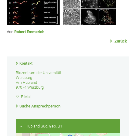
Von
Robert Emmerich
Zurück
Kontakt
Biozentrum der Universität
Würzburg
Am Hubland
97074 Würzburg
E-Mail
Suche Ansprechperson
Hubland Süd, Geb. B1