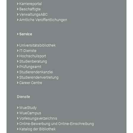
Karriereportal
Beschäftigte
VerwaltungsABC
Amtliche Veröffentlichungen
Service
Universitätsbibliothek
IT-Dienste
Hochschulsport
Studienberatung
Prüfungsamt
Studierendenkanzlei
Studierendenvertretung
Career Centre
Dienste
WueStudy
WueCampus
Vorlesungsverzeichnis
Online-Bewerbung und Online-Einschreibung
Katalog der Bibliothek