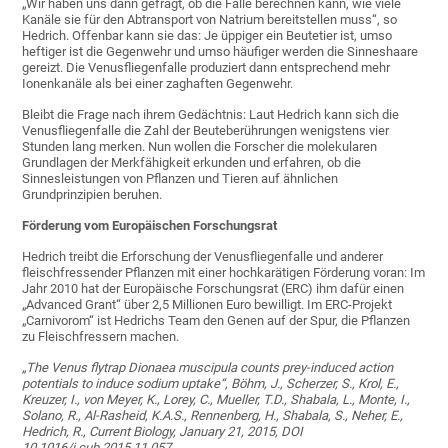
„Wir haben uns dann gefragt, ob die Falle berechnen kann, wie viele
Kanäle sie für den Abtransport von Natrium bereitstellen muss“, so
Hedrich. Offenbar kann sie das: Je üppiger ein Beutetier ist, umso
heftiger ist die Gegenwehr und umso häufiger werden die Sinneshaare
gereizt. Die Venusfliegenfalle produziert dann entsprechend mehr
Ionenkanäle als bei einer zaghaften Gegenwehr.
Bleibt die Frage nach ihrem Gedächtnis: Laut Hedrich kann sich die
Venusfliegenfalle die Zahl der Beuteberührungen wenigstens vier
Stunden lang merken. Nun wollen die Forscher die molekularen
Grundlagen der Merkfähigkeit erkunden und erfahren, ob die
Sinnesleistungen von Pflanzen und Tieren auf ähnlichen
Grundprinzipien beruhen.
Förderung vom Europäischen Forschungsrat
Hedrich treibt die Erforschung der Venusfliegenfalle und anderer
fleischfressender Pflanzen mit einer hochkarätigen Förderung voran: Im
Jahr 2010 hat der Europäische Forschungsrat (ERC) ihm dafür einen
„Advanced Grant“ über 2,5 Millionen Euro bewilligt. Im ERC-Projekt
„Carnivorom“ ist Hedrichs Team den Genen auf der Spur, die Pflanzen
zu Fleischfressern machen.
„The Venus flytrap Dionaea muscipula counts prey-induced action
potentials to induce sodium uptake“, Böhm, J., Scherzer, S., Krol, E.,
Kreuzer, I., von Meyer, K., Lorey, C., Mueller, T.D., Shabala, L., Monte, I.,
Solano, R., Al-Rasheid, K.A.S., Rennenberg, H., Shabala, S., Neher, E.,
Hedrich, R., Current Biology, January 21, 2015, DOI
10.1016/j.cub.2015.11.057