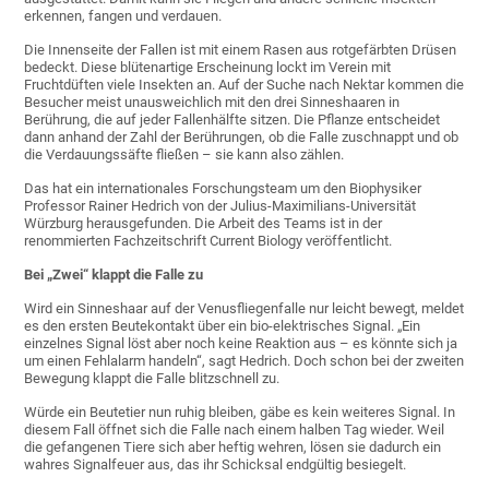
erkennen, fangen und verdauen.
Die Innenseite der Fallen ist mit einem Rasen aus rotgefärbten Drüsen
bedeckt. Diese blütenartige Erscheinung lockt im Verein mit
Fruchtdüften viele Insekten an. Auf der Suche nach Nektar kommen die
Besucher meist unausweichlich mit den drei Sinneshaaren in
Berührung, die auf jeder Fallenhälfte sitzen. Die Pflanze entscheidet
dann anhand der Zahl der Berührungen, ob die Falle zuschnappt und ob
die Verdauungssäfte fließen – sie kann also zählen.
Das hat ein internationales Forschungsteam um den Biophysiker
Professor Rainer Hedrich von der Julius-Maximilians-Universität
Würzburg herausgefunden. Die Arbeit des Teams ist in der
renommierten Fachzeitschrift Current Biology veröffentlicht.
Bei „Zwei“ klappt die Falle zu
Wird ein Sinneshaar auf der Venusfliegenfalle nur leicht bewegt, meldet
es den ersten Beutekontakt über ein bio-elektrisches Signal. „Ein
einzelnes Signal löst aber noch keine Reaktion aus – es könnte sich ja
um einen Fehlalarm handeln“, sagt Hedrich. Doch schon bei der zweiten
Bewegung klappt die Falle blitzschnell zu.
Würde ein Beutetier nun ruhig bleiben, gäbe es kein weiteres Signal. In
diesem Fall öffnet sich die Falle nach einem halben Tag wieder. Weil
die gefangenen Tiere sich aber heftig wehren, lösen sie dadurch ein
wahres Signalfeuer aus, das ihr Schicksal endgültig besiegelt.