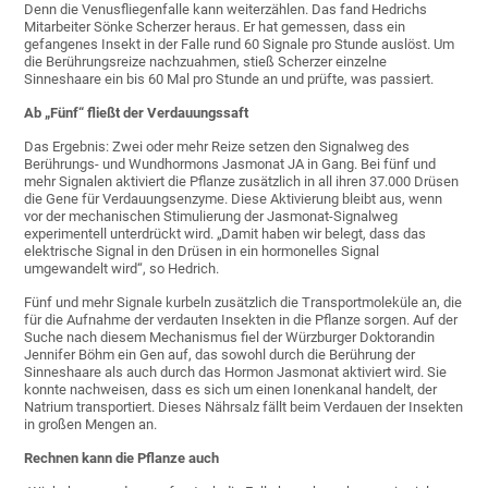
Denn die Venusfliegenfalle kann weiterzählen. Das fand Hedrichs
Mitarbeiter Sönke Scherzer heraus. Er hat gemessen, dass ein
gefangenes Insekt in der Falle rund 60 Signale pro Stunde auslöst. Um
die Berührungsreize nachzuahmen, stieß Scherzer einzelne
Sinneshaare ein bis 60 Mal pro Stunde an und prüfte, was passiert.
Ab „Fünf“ fließt der Verdauungssaft
Das Ergebnis: Zwei oder mehr Reize setzen den Signalweg des
Berührungs- und Wundhormons Jasmonat JA in Gang. Bei fünf und
mehr Signalen aktiviert die Pflanze zusätzlich in all ihren 37.000 Drüsen
die Gene für Verdauungsenzyme. Diese Aktivierung bleibt aus, wenn
vor der mechanischen Stimulierung der Jasmonat-Signalweg
experimentell unterdrückt wird. „Damit haben wir belegt, dass das
elektrische Signal in den Drüsen in ein hormonelles Signal
umgewandelt wird“, so Hedrich.
Fünf und mehr Signale kurbeln zusätzlich die Transportmoleküle an, die
für die Aufnahme der verdauten Insekten in die Pflanze sorgen. Auf der
Suche nach diesem Mechanismus fiel der Würzburger Doktorandin
Jennifer Böhm ein Gen auf, das sowohl durch die Berührung der
Sinneshaare als auch durch das Hormon Jasmonat aktiviert wird. Sie
konnte nachweisen, dass es sich um einen Ionenkanal handelt, der
Natrium transportiert. Dieses Nährsalz fällt beim Verdauen der Insekten
in großen Mengen an.
Rechnen kann die Pflanze auch