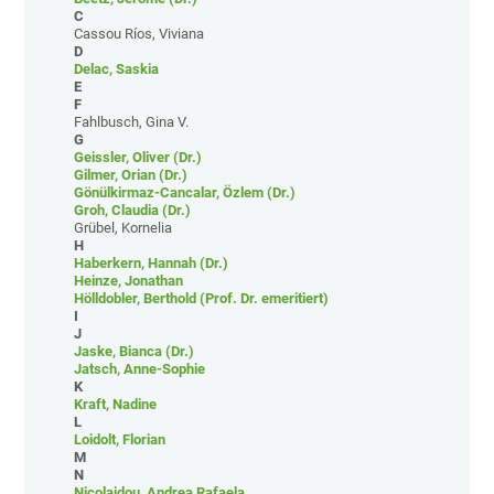
C
Cassou Ríos, Viviana
D
Delac, Saskia
E
F
Fahlbusch, Gina V.
G
Geissler, Oliver (Dr.)
Gilmer, Orian (Dr.)
Gönülkirmaz-Cancalar, Özlem (Dr.)
Groh, Claudia (Dr.)
Grübel, Kornelia
H
Haberkern, Hannah (Dr.)
Heinze, Jonathan
Hölldobler, Berthold (Prof. Dr. emeritiert)
I
J
Jaske, Bianca (Dr.)
Jatsch, Anne-Sophie
K
Kraft, Nadine
L
Loidolt, Florian
M
N
Nicolaidou, Andrea Rafaela