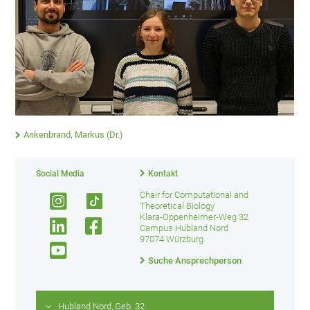
Ankenbrand, Markus (Dr.)
Social Media
Kontakt
Chair for Computational and
Theoretical Biology
Klara-Oppenheimer-Weg 32
Campus Hubland Nord
97074 Würzburg
Suche Ansprechperson
Hubland Nord, Geb. 32