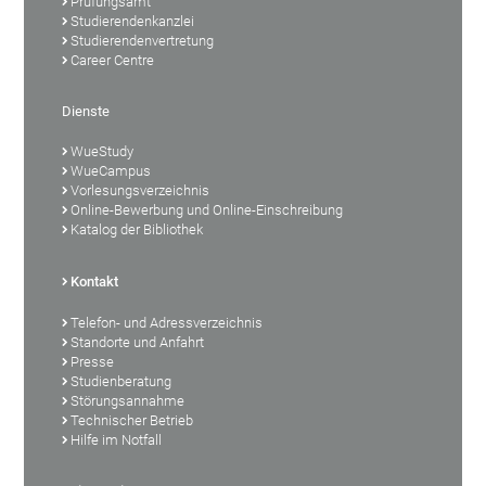
Prüfungsamt
Studierendenkanzlei
Studierendenvertretung
Career Centre
Dienste
WueStudy
WueCampus
Vorlesungsverzeichnis
Online-Bewerbung und Online-Einschreibung
Katalog der Bibliothek
Kontakt
Telefon- und Adressverzeichnis
Standorte und Anfahrt
Presse
Studienberatung
Störungsannahme
Technischer Betrieb
Hilfe im Notfall